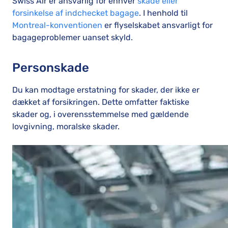
Swiss Air er ansvarlig for enhver
skade eller
forsinkelse af indchecket bagage
. I henhold til
Montreal-konventionen
er flyselskabet ansvarligt for
bagageproblemer uanset skyld.
Personskade
Du kan modtage erstatning for skader, der ikke er
dækket af forsikringen. Dette omfatter faktiske
skader og, i overensstemmelse med gældende
lovgivning, moralske skader.