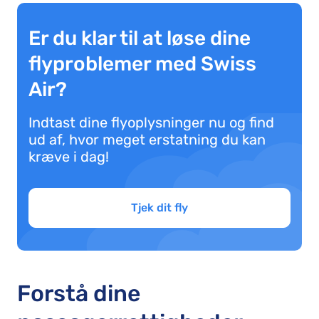
Er du klar til at løse dine
flyproblemer med Swiss
Air?
Indtast dine flyoplysninger nu og find
ud af, hvor meget erstatning du kan
kræve i dag!
Tjek dit fly
Forstå dine