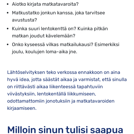
Aiotko kirjata matkatavaroita?
Matkustatko jonkun kanssa, joka tarvitsee
avustusta?
Kuinka suuri lentokenttä on? Kuinka pitkän
matkan joudut kävelemään?
Onko kyseessä vilkas matkailukausi? Esimerkiksi
joulu, koulujen loma-aika jne.
Lähtöselvityksen teko verkossa ennakkoon on aina
hyvä idea, jotta säästät aikaa ja varmistat, että sinulla
on riittävästi aikaa liikenteessä tapahtuviin
viivästyksiin, lentokentällä liikkumiseen,
odottamattomiin jonotuksiin ja matkatavaroiden
kirjaamiseen.
Milloin sinun tulisi saapua