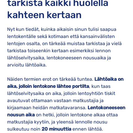
tarkista kaikki huolella
kahteen kertaan
Nyt kun tiedät, kuinka aikaisin sinun tulisi saapua
lentokentälle sekä kotimaan että kansainvälisten
lentojen osalta, on tärkeää muistaa tarkistaa ja vielä
tarkistaa toiseenkin kertaan esimerkiksi lennon
lähtöselvitysaika, lentokoneeseen nousuaika ja
arvioitu lähtöaika.
Näiden termien erot on tärkeää tuntea.
Lähtöaika on
aika, jolloin lentokone lähtee portilta
, kun taas
lähtöselvitysaika on aika, jolloin lentoyhtiön tiskit
avautuvat ottamaan vastaan matkustajia ja
kirjaamaan heidän matkatavaransa.
Lentokoneeseen
nousun aika
on hetki, jolloin lentokone alkaa ottaa
matkustajia kyytiin, ja yleensä lennolle nousu
sulkeutuu noin
20 minuuttia
ennen lähtöä.