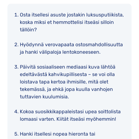
Osta itsellesi asuste jostakin luksusputiikista,
koska miksi et hemmottelisi itseäsi silloin
tällöin?
Hyödynnä verovapaata ostosmahdollisuutta
ja hanki välipaloja lentokoneeseen.
Päivitä sosiaaliseen mediaasi kuva lähtöä
edeltävästä kahvikupillisesta – se voi olla
loistava tapa kertoa ihmisille, mitä olet
tekemässä, ja ehkä jopa kuulla vanhojen
tuttavien kuulumisia.
Kokoa suosikkikappaleistasi upea soittolista
lomaasi varten. Kiität itseäsi myöhemmin!
Hanki itsellesi nopea hieronta tai