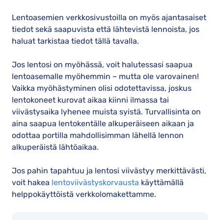
Lentoasemien verkkosivustoilla on myös ajantasaiset
tiedot sekä saapuvista että lähtevistä lennoista, jos
haluat tarkistaa tiedot tällä tavalla.
Jos lentosi on myöhässä, voit halutessasi saapua
lentoasemalle myöhemmin – mutta ole varovainen!
Vaikka myöhästyminen olisi odotettavissa, joskus
lentokoneet kurovat aikaa kiinni ilmassa tai
viivästysaika lyhenee muista syistä. Turvallisinta on
aina saapua lentokentälle alkuperäiseen aikaan ja
odottaa portilla mahdollisimman lähellä lennon
alkuperäistä lähtöaikaa.
Jos pahin tapahtuu ja lentosi viivästyy merkittävästi,
voit hakea
lentoviivästyskorvausta
käyttämällä
helppokäyttöistä verkkolomakettamme.