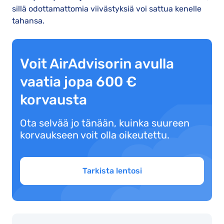
sillä odottamattomia viivästyksiä voi sattua kenelle
tahansa.
Voit AirAdvisorin avulla
vaatia jopa 600 €
korvausta
Ota selvää jo tänään, kuinka suureen
korvaukseen voit olla oikeutettu.
Tarkista lentosi