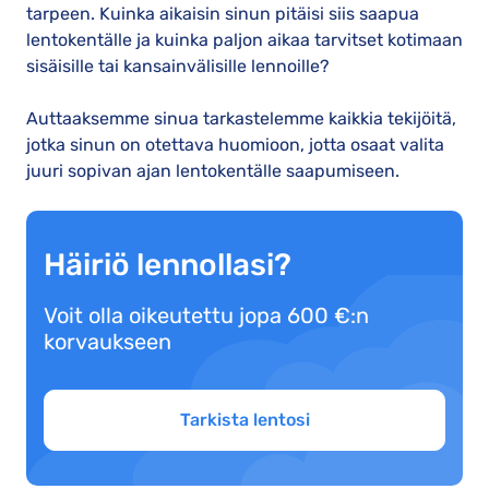
tarpeen. Kuinka aikaisin sinun pitäisi siis saapua
lentokentälle ja kuinka paljon aikaa tarvitset kotimaan
sisäisille tai kansainvälisille lennoille?
Auttaaksemme sinua tarkastelemme kaikkia tekijöitä,
jotka sinun on otettava huomioon, jotta osaat valita
juuri sopivan ajan lentokentälle saapumiseen.
Häiriö lennollasi?
Voit olla oikeutettu jopa 600 €:n
korvaukseen
Tarkista lentosi