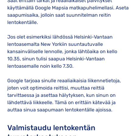
Saat erittäin tarkat ja reaaliaikaiset päivitykset
käyttämällä Google Mapsia matkapuhelimellasi. Aseta
saapumisaika, jolloin saat suunnitelman reitin
lentokentälle.
Jos olet esimerkiksi lähdössä Helsinki-Vantaan
lentoasemalta New Yorkiin suuntautuvalle
kansainväliselle lennolle, jonka lähtöaika on kello
10.35, sinun tulisi saapua Helsinki-Vantaan
lentoasemalle noin kello 7.30.
Google tarjoaa sinulle reaaliaikaisia liikennetietoja,
joten voit optimoida reittisi, muuttaa reittiä
tarvittaessa ja asettaa hälytyksen, kun sinun on
lähdettävä liikkeelle. Tämä on erittäin kätevää ja
auttaa sinua saapumaan lentokentälle ajoissa.
Valmistaudu lentokentän