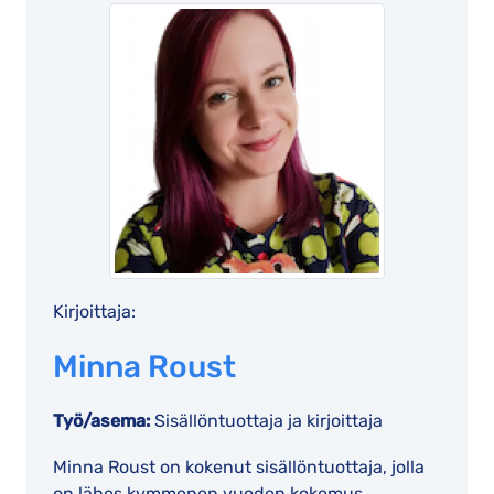
Kirjoittaja:
Minna Roust
Työ/asema:
Sisällöntuottaja ja kirjoittaja
Minna Roust on kokenut sisällöntuottaja, jolla
on lähes kymmenen vuoden kokemus