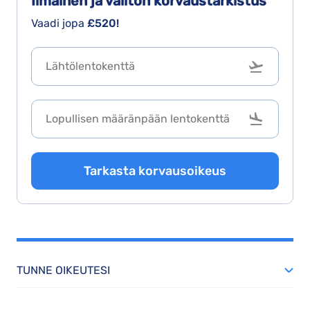
Ilmainen ja välitön
korvaustarkistus
Vaadi jopa
£520!
Tarkasta korvausoikeus
TUNNE OIKEUTESI