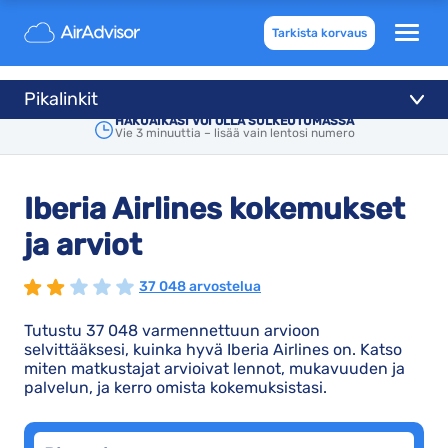
Tarkista korvaus
Pikalinkit
HAKUAIKASI VOI OLLA SULKEUTUMASSA
Vie 3 minuuttia – lisää vain lentosi numero
Iberia Airlines kokemukset
ja arviot
37 048 arvostelua
Tutustu 37 048 varmennettuun arvioon
selvittääksesi, kuinka hyvä Iberia Airlines on. Katso
miten matkustajat arvioivat lennot, mukavuuden ja
palvelun, ja kerro omista kokemuksistasi.