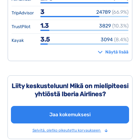
3
24789
(66.9%)
TripAdvisor
1.3
3829
(10.3%)
TrustPilot
3.5
3094
(8.4%)
Kayak
Näytä lisää
Liity keskusteluun! Mikä on mielipiteesi
yhtiöstä Iberia Airlines?
Jaa kokemuksesi
Selvitä, oletko oikeutettu korvaukseen