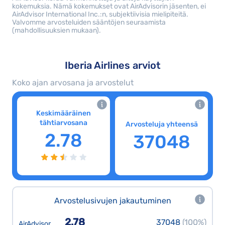
kokemuksia. Nämä kokemukset ovat AirAdvisorin jäsenten, ei
AirAdvisor International Inc.:n, subjektiivisia mielipiteitä.
Valvomme arvosteluiden sääntöjen seuraamista
(mahdollisuuksien mukaan).
Iberia Airlines arviot
Koko ajan arvosana ja arvostelut
Keskimääräinen
tähtiarvosana
Arvosteluja yhteensä
2.78
37048
Arvostelusivujen jakautuminen
2.78
37048
(100%)
AirAdvisor