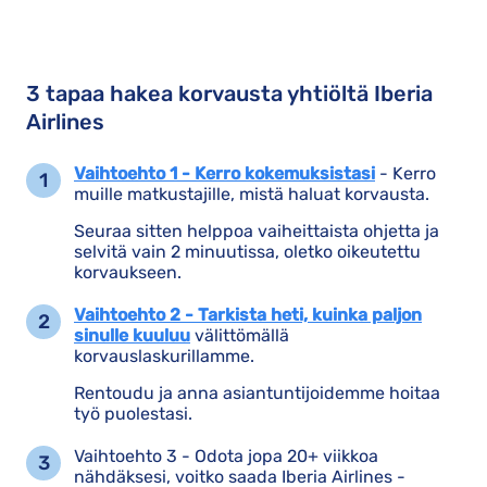
3 tapaa hakea korvausta yhtiöltä Iberia
Airlines
Vaihtoehto 1 - Kerro kokemuksistasi
- Kerro
muille matkustajille, mistä haluat korvausta.
Seuraa sitten helppoa vaiheittaista ohjetta ja
selvitä vain 2 minuutissa, oletko oikeutettu
korvaukseen.
Vaihtoehto 2 - Tarkista heti, kuinka paljon
sinulle kuuluu
välittömällä
korvauslaskurillamme.
Rentoudu ja anna asiantuntijoidemme hoitaa
työ puolestasi.
Vaihtoehto 3 - Odota jopa 20+ viikkoa
nähdäksesi, voitko saada Iberia Airlines -