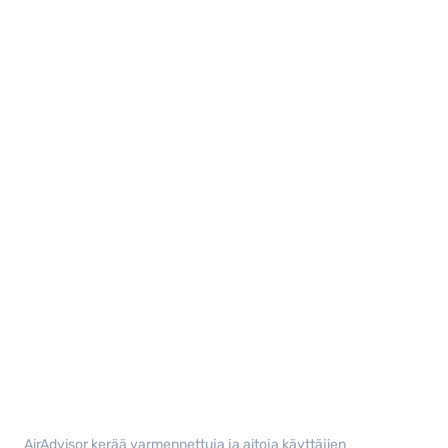
AirAdvisor kerää varmennettuja ja aitoja käyttäjien