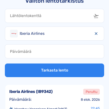
Välitön lentotarkistus
Iberia Airlines
Tarkasta lento
Iberia Airlines
(
IB9342
)
Peruttu
Päivämäärä:
8 elok. 2026
22:45