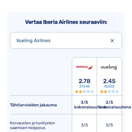
Vertaa Iberia Airlines seuraaviin:
Vueling Airlines
2.78
2.45
37048
45502
3/5
2/5
Tähtiarvioiden jakauma
kokonaisuutena
kokonaisuutena
Korvausten ja hyvitysten
3/5
5/5
saamisen helppous