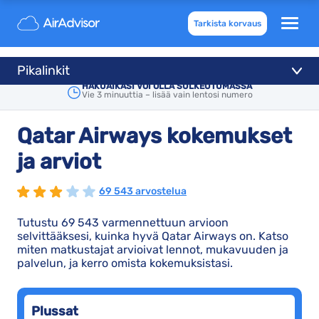
Tarkista korvaus
Pikalinkit
HAKUAIKASI VOI OLLA SULKEUTUMASSA
Vie 3 minuuttia – lisää vain lentosi numero
Qatar Airways kokemukset
ja arviot
69 543 arvostelua
Tutustu 69 543 varmennettuun arvioon
selvittääksesi, kuinka hyvä Qatar Airways on. Katso
miten matkustajat arvioivat lennot, mukavuuden ja
palvelun, ja kerro omista kokemuksistasi.
Plussat