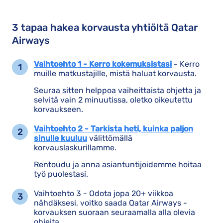
3 tapaa hakea korvausta yhtiöltä Qatar
Airways
Vaihtoehto 1 - Kerro kokemuksistasi
- Kerro
muille matkustajille, mistä haluat korvausta.
Seuraa sitten helppoa vaiheittaista ohjetta ja
selvitä vain 2 minuutissa, oletko oikeutettu
korvaukseen.
Vaihtoehto 2 - Tarkista heti, kuinka paljon
sinulle kuuluu
välittömällä
korvauslaskurillamme.
Rentoudu ja anna asiantuntijoidemme hoitaa
työ puolestasi.
Vaihtoehto 3 - Odota jopa 20+ viikkoa
nähdäksesi, voitko saada Qatar Airways -
korvauksen suoraan seuraamalla alla olevia
ohjeita