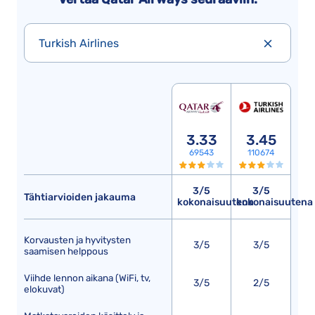
Turkish Airlines
3.33
3.45
69543
110674
3/5
3/5
Tähtiarvioiden jakauma
kokonaisuutena
kokonaisuutena
Korvausten ja hyvitysten
3/5
3/5
saamisen helppous
Viihde lennon aikana (WiFi, tv,
3/5
2/5
elokuvat)