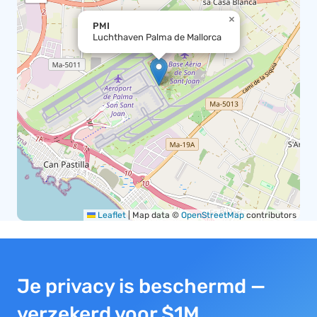
×
PMI
Luchthaven Palma de Mallorca
Leaflet
|
Map data ©
OpenStreetMap
contributors
Je privacy is beschermd —
verzekerd voor $1M