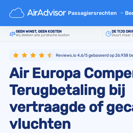
Hoofd
Luchtvaartmaatschappijen
Air Europa
Passagiersrechten
Bed
Gratis Compensatie Calculat
GEEN WINST, GEEN KOSTEN
DE TIJD DRI
Wij dekken alle juridische kosten
Duurt maar 3
Vergoeding Vertraging Vluch
Geannuleerde Vlucht Compen
Reviews.io 4,6/5 gebaseerd op
26.938
be
Compensatie voor vertraagde
Air Europa Compe
Instap Geweigerd
Luchtvaartmaatschappij Co
Terugbetaling bij
Klachten over luchtvaartmaa
vertraagde of ge
Luchtvaart Stakingen Compe
Voorschriften
vluchten