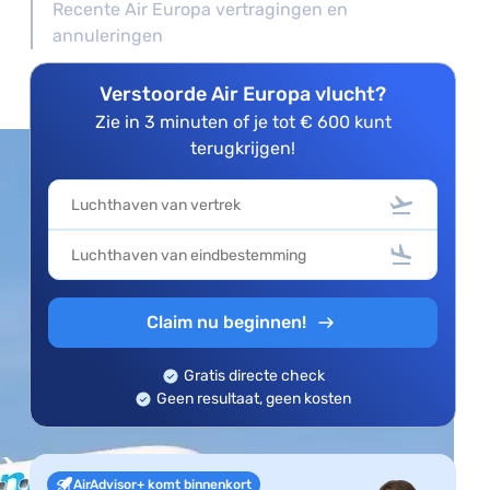
Recente Air Europa vertragingen en
annuleringen
Verstoorde Air Europa vlucht?
Zie in 3 minuten of je tot € 600 kunt
terugkrijgen!
Claim nu beginnen!
Gratis directe check
Geen resultaat, geen kosten
AirAdvisor+ komt binnenkort