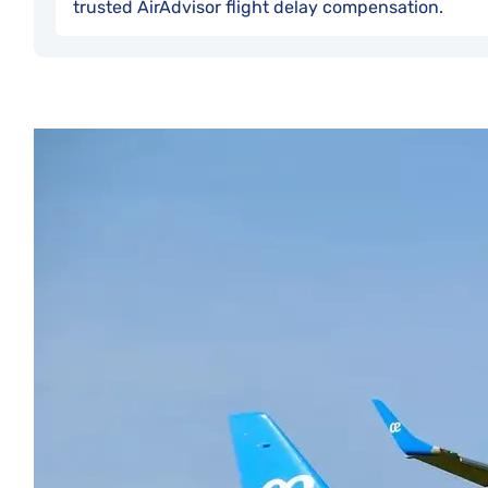
trusted AirAdvisor flight delay compensation.