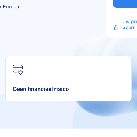
TUI compensatie
Verdrag van Warschau
ir Europa
Corendon compensatie
Uw pr
Geen r
Geen financieel risico