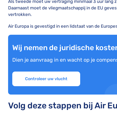
Als tweede moet uw vertraging minimaal 3 uur lang 
Daarnaast moet de vliegmaatschappij in de EU gevest
vertrokken.
Air Europa is gevestigd in een lidstaat van de Europe
Wij nemen de juridische koste
Dien je aanvraag in en wacht op je compens
Controleer uw vlucht
Volg deze stappen bij Air E