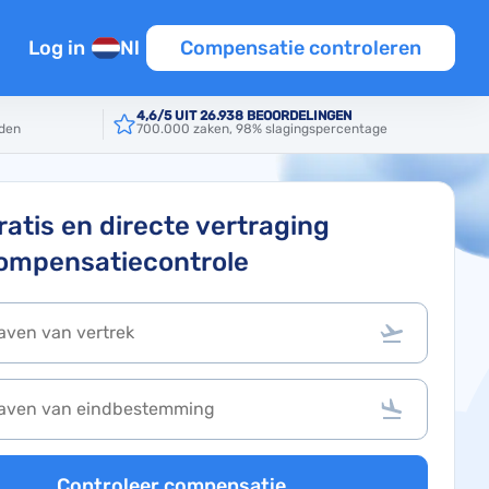
Log in
Nl
Compensatie controleren
n
4,6/5 UIT 26.938 BEOORDELINGEN
rden
700.000 zaken, 98% slagingspercentage
en
tie
iten EU
ratis en directe vertraging
ompensatiecontrole
Template
ine
Controleer compensatie