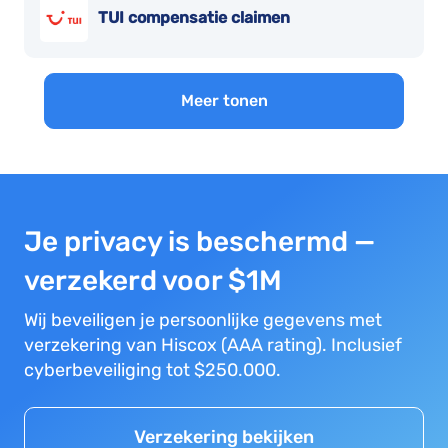
TUI compensatie claimen
Meer tonen
Je privacy is beschermd —
verzekerd voor $1M
Wij beveiligen je persoonlijke gegevens met
verzekering van Hiscox (AAA rating). Inclusief
cyberbeveiliging tot $250.000.
Verzekering bekijken