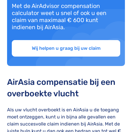
Met de AirAdvisor compensation
calculator weet u snel of ook u een
claim van maximaal € 600 kunt
indienen bij AirAsia.
Wij helpen u graag bij uw claim
AirAsia compensatie bij een
overboekte vlucht
Als uw vlucht overboekt is en AirAsia u de toegang
moet ontzeggen, kunt u in bijna alle gevallen een
claim succesvolle claim indienen bij AirAsia. Met de
juiste hulp kunt u dan ook een bedrag van tot wel €