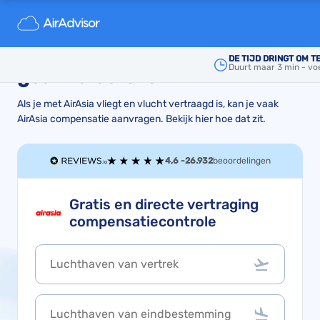
AirAsia compensatie bij een
vlucht die vertraagd of
DE TIJD DRINGT OM T
Duurt maar 3 min - vo
geannuleerd is
Als je met AirAsia vliegt en vlucht vertraagd is, kan je vaak
AirAsia compensatie aanvragen. Bekijk hier hoe dat zit.
4,6 -
26.932
beoordelingen
Gratis en directe vertraging
compensatiecontrole