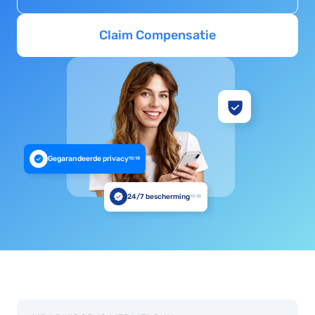
Claim Compensatie
Gegarandeerde privacy
10:18
24/7 bescherming
10:18