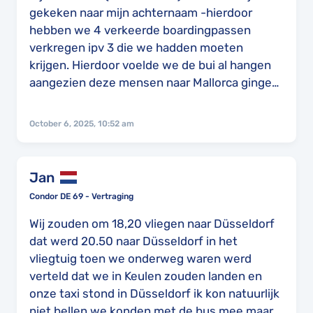
gekeken naar mijn achternaam -hierdoor
hebben we 4 verkeerde boardingpassen
verkregen ipv 3 die we hadden moeten
krijgen. Hierdoor voelde we de bui al hangen
aangezien deze mensen naar Mallorca gingen
ipv Rhodos. Dit aangegeven bij de incheck
balie waarna we de juiste boarding passen
October 6, 2025, 10:52 am
verkregen. Uiteindelijk het vliegtuig nog
kunnen halen met het idee dat de koffers er
waarschijnlijk niet zullen zijn. Dit was helaas
Jan
ook waar. Na een dag of 2 waren de koffers
Condor DE 69 - Vertraging
gevonden en werden ze opgestuurd. Aantal
koffer: 2 grote en een kleine. Geen
Wij zouden om 18,20 vliegen naar Düsseldorf
compensatie vanuit de
dat werd 20.50 naar Düsseldorf in het
luchtvaartmaatschappij. Bagage voor het
vliegtuig toen we onderweg waren werd
laatst 24-09-2025 2 dagen erna bagage
verteld dat we in Keulen zouden landen en
ontvangen in het Hotel.
onze taxi stond in Düsseldorf ik kon natuurlijk
niet bellen we konden met de bus mee maar