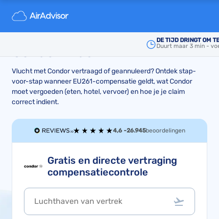
Wat zijn je rechten bij een
vertraagde of geannuleerde
DE TIJD DRINGT OM T
Duurt maar 3 min - vo
Condor-vlucht?
Vlucht met Condor vertraagd of geannuleerd? Ontdek stap-
voor-stap wanneer EU261-compensatie geldt, wat Condor
moet vergoeden (eten, hotel, vervoer) en hoe je je claim
correct indient.
4,6 -
26.945
beoordelingen
Gratis en directe vertraging
compensatiecontrole