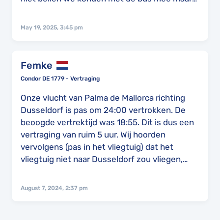
dan zouden we om half 4in Düsseldorf zijn
dus toen wij landen heb ik de taxi gebeld en
May 19, 2025, 3:45 pm
hij is naar Keulen gekomen dus extra kosten
anders had de taxi niet gewacht in Düsseldorf
we hebben een rolstoel gehad omdat mijn
Femke
vrouw slecht ter been is ze zit normaal niet in
Condor DE 1779 - Vertraging
een rolstoel maar met vliegen moet dat
omdat ze zover niet kan lopen ivm artrose
Onze vlucht van Palma de Mallorca richting
Dusseldorf is pas om 24:00 vertrokken. De
beoogde vertrektijd was 18:55. Dit is dus een
vertraging van ruim 5 uur. Wij hoorden
vervolgens (pas in het vliegtuig) dat het
vliegtuig niet naar Dusseldorf zou vliegen,
maar naar Munster. Vanaf dit vliegveld was
het nog 1,5 uur rijden naar Dusseldorf. Onze
August 7, 2024, 2:37 pm
auto stond geparkeerd op Dusseldorf dus wij
waren genoodzaakt naar Dusseldorf te gaan.