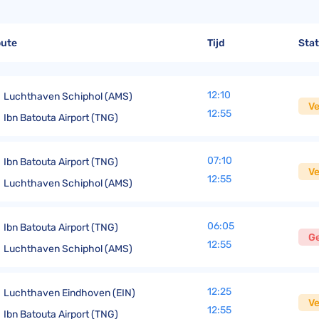
TUI compensatie
Verdrag van Warschau
Corendon compensatie
oute
Tijd
Sta
12:10
Luchthaven Schiphol (AMS)
V
12:55
Ibn Batouta Airport (TNG)
07:10
Ibn Batouta Airport (TNG)
V
12:55
Luchthaven Schiphol (AMS)
06:05
Ibn Batouta Airport (TNG)
G
12:55
Luchthaven Schiphol (AMS)
12:25
Luchthaven Eindhoven (EIN)
V
12:55
Ibn Batouta Airport (TNG)