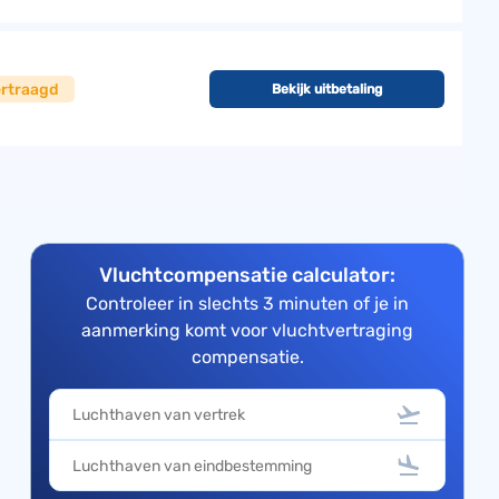
ertraagd
Bekijk uitbetaling
Vluchtcompensatie calculator:
Controleer in slechts 3 minuten of je in
aanmerking komt voor vluchtvertraging
compensatie.