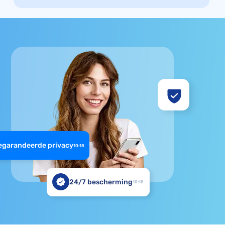
egarandeerde privacy
10:18
24/7 bescherming
10:18