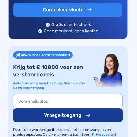
Controleer vlucht
Gratis directe check
Geen resultaat, geen kosten
AirAdvisor+ komt binnenkort
Krijg tot € 10800 voor een
verstoorde reis
Automatische bescherming. Geen claims.
Geen wachttijden.
Vroege toegang
Door lid te worden, ga ik akkoord met het ontvangen van
productupdates. Op elk moment uitschrijven.
Privacybeleid