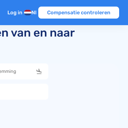
Log in
Nl
Compensatie controleren
n
n van en naar
en
tie
iten EU
Template
ine