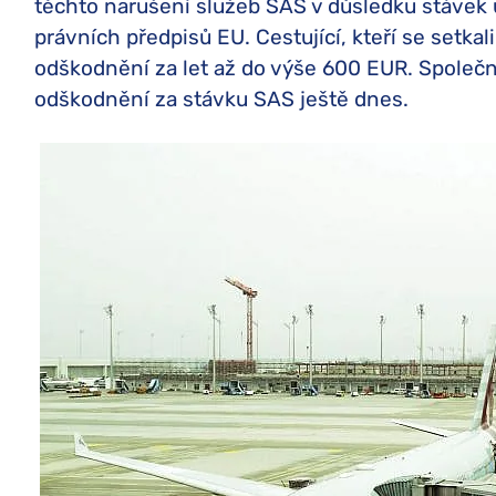
těchto narušení služeb SAS v důsledku stávek 
právních předpisů EU. Cestující, kteří se setka
odškodnění za let až do výše 600 EUR. Společ
odškodnění za stávku SAS ještě dnes.