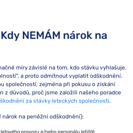
: Kdy NEMÁM nárok na
ačné míry závislé na tom, kdo stávku vyhlašuje.
ností", a proto odmítnout vyplatit odškodnění.
ou společností, zejména při pokusu o získání
en z důvodů, proč jsme založili našeho poradce
škodnění za stávky leteckých společností
.
í nárok na peněžní odškodnění):
 letového provozu a/nebo personálu letiště