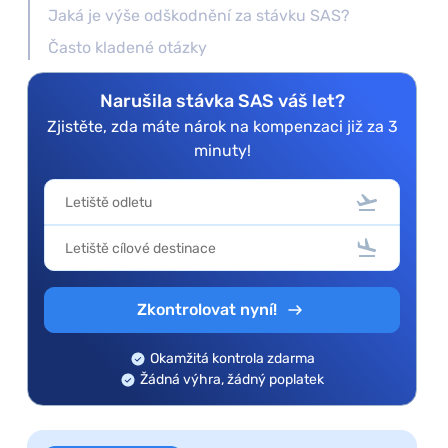
Jaká je výše odškodnění za stávku SAS?
Často kladené otázky
Narušila stávka SAS váš let?
Zjistěte, zda máte nárok na kompenzaci již za 3
minuty!
Zkontrolovat nyní!
Okamžitá kontrola zdarma
Žádná výhra, žádný poplatek