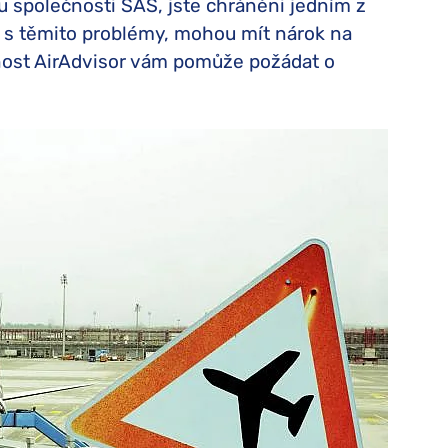
u společnosti SAS, jste chráněni jedním z
Turkish Airlines kompenzace
Varšavská úmluva
li s těmito problémy, mohou mít nárok na
easyJet kompenzace
nost AirAdvisor vám pomůže požádat o
British Airways kompenzace
KLM kompenzace
Qatar Airways kompenzace
Austrian Airlines kompenzace
Smartwings kompenzace