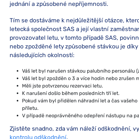
jednání a způsobené nepříjemnosti.
Tím se dostáváme k nejdůležitější otázce, kter
letecká společnost SAS a její vlastní zaměstnan
provozovatel letu, v tomto případě SAS, povinn
nebo zpožděné lety způsobené stávkou je dík
následujících okolností:
Váš let byl narušen stávkou palubního personálu
Váš let byl zpožděn o 3 a více hodin nebo zrušen
Měli jste potvrzenou rezervaci letu.
K narušení došlo během posledních tří let.
Pokud vám byl přidělen náhradní let a čas vašeho 
příletu.
V případě neoprávněného odepření nástupu na pa
Zjistěte snadno, zda vám náleží odškodnění, 
kontrolu odškodnění
.