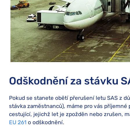
Odškodnění za stávku SA
Pokud se stanete obětí přerušení letu SAS z d
stávka zaměstnanců), máme pro vás příjemné 
cestující, jejichž let je zpožděn nebo zrušen, 
EU 261
o odškodnění.