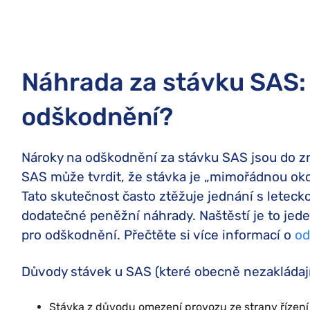
Náhrada za stávku SAS
odškodnění?
Nároky na odškodnění za stávku SAS jsou do zn
SAS může tvrdit, že stávka je „mimořádnou okol
Tato skutečnost často ztěžuje jednání s leteck
dodatečné peněžní náhrady. Naštěstí je to jed
pro odškodnění. Přečtěte si více informací o
od
Důvody stávek u SAS (které obecně nezakládaj
Stávka z důvodu omezení provozu ze strany řízení