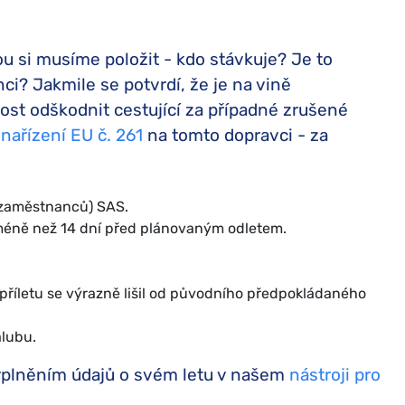
ou si musíme položit - kdo stávkuje? Je to
ci? Jakmile se potvrdí, že je na vině
ost odškodnit cestující za případné zrušené
y
nařízení EU č. 261
na tomto dopravci - za
 (zaměstnanců) SAS.
 méně než 14 dní před plánovaným odletem.
příletu se výrazně lišil od původního předpokládaného
lubu.
vyplněním údajů o svém letu v našem
nástroji pro