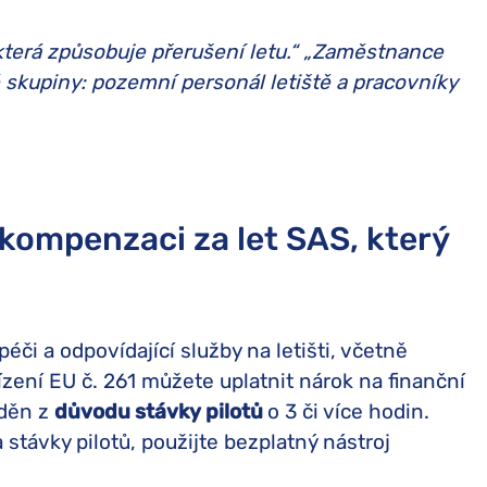
 která způsobuje přerušení letu.“ „Zaměstnance
vě skupiny: pozemní personál letiště a pracovníky
kompenzaci za let SAS, který
péči a odpovídající služby na letišti, včetně
řízení EU č. 261 můžete uplatnit nárok na finanční
žděn z
důvodu stávky pilotů
o 3 či více hodin.
ia stávky pilotů, použijte bezplatný nástroj