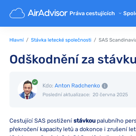
Práva cestujících
Spol
O 
Kalkulačka kompenzace zpožd
Bl
Kompenzace zpožděného let
Hlavní
Stávka letecké společnosti
SAS Scandinavia
Kompenzace a refundace za z
FA
Odškodnění za stávk
Náhrada za zpožděné nebo zt
Pa
Kompenzace za odepřený bo
Aerolinky
Kdo:
Anton Radchenko
Poslední aktualizace:
20 června 2025
Stížnosti na letecké společno
Štrajk leteckej spoločnosti
Předpisy
Cestující SAS postižení
stávkou
palubního per
překročení kapacity letů a dokonce i zrušení let