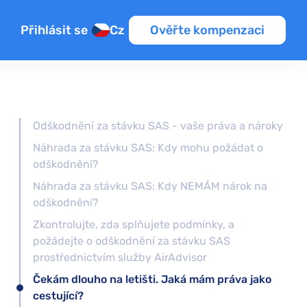
Přihlásit se
Cz
Ověřte kompenzaci
Odškodnění za stávku SAS - vaše práva a nároky
Náhrada za stávku SAS: Kdy mohu požádat o
odškodnění?
Náhrada za stávku SAS: Kdy NEMÁM nárok na
odškodnění?
Zkontrolujte, zda splňujete podmínky, a
požádejte o odškodnění za stávku SAS
prostřednictvím služby AirAdvisor
Čekám dlouho na letišti. Jaká mám práva jako
cestující?