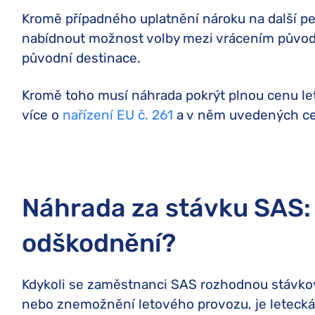
Kromě případného uplatnění nároku na další p
nabídnout možnost volby mezi vrácením půvo
původní destinace.
Kromě toho musí náhrada pokrýt plnou cenu let
více o
nařízení EU č. 261
a v něm uvedených ces
Náhrada za stávku SAS:
odškodnění?
Kdykoli se zaměstnanci SAS rozhodnou stávkova
nebo znemožnění letového provozu, je letecká