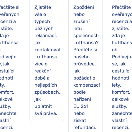
řečtěte si
Zjistěte
Zpoždění
Přečtěte 
věřených
vše o
nebo
ověřený
ecenzí a
typech
zrušení
recenzí a
istěte,
běžných
letu
zjistěte,
da je
reklamací,
společnosti
zda je
ufthansa
jak
Lufthansa?
Lufthan
.
kontaktovat
Přečtěte si
ok.
odívejte
Lufthansu,
našeho
Podívejt
, jak
více o
průvodce,
se, jak
stující
reakční
jak
cestující
odnotí
době a
požádat o
hodnotí
ty,
nejlepších
kompenzaci
lety,
omfort,
způsobech,
podle
komfort,
elkové
jak
nařízení
celkové
lužby,
uplatnit
EU 261
služby,
anechte
svá práva.
nebo
zanecht
astní
získat
vlastní
ecenzi.
refundaci.
recenzi.