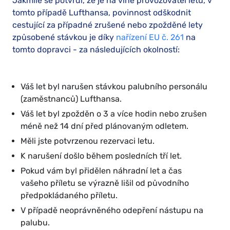
Jakmile se potvrdí, že je na vině provozovatel letu, v
tomto případě Lufthansa, povinnost odškodnit
cestující za případné zrušené nebo zpožděné lety
způsobené stávkou je díky
nařízení EU č. 261
na
tomto dopravci - za následujících okolností:
Váš let byl narušen stávkou palubního personálu
(zaměstnanců) Lufthansa.
Váš let byl zpožděn o 3 a více hodin nebo zrušen
méně než 14 dní před plánovaným odletem.
Měli jste potvrzenou rezervaci letu.
K narušení došlo během posledních tří let.
Pokud vám byl přidělen náhradní let a čas
vašeho příletu se výrazně lišil od původního
předpokládaného příletu.
V případě neoprávněného odepření nástupu na
palubu.