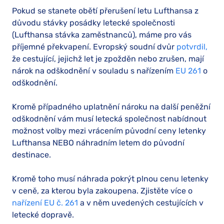
Pokud se stanete obětí přerušení letu Lufthansa z
důvodu stávky posádky letecké společnosti
(Lufthansa stávka zaměstnanců), máme pro vás
příjemné překvapení. Evropský soudní dvůr
potvrdil,
že cestující, jejichž let je zpožděn nebo zrušen, mají
nárok na odškodnění v souladu s nařízením
EU 261
o
odškodnění.
Kromě případného uplatnění nároku na další peněžní
odškodnění vám musí letecká společnost nabídnout
možnost volby mezi vrácením původní ceny letenky
Lufthansa NEBO náhradním letem do původní
destinace.
Kromě toho musí náhrada pokrýt plnou cenu letenky
v ceně, za kterou byla zakoupena. Zjistěte více o
nařízení EU č. 261
a v něm uvedených cestujících v
letecké dopravě.