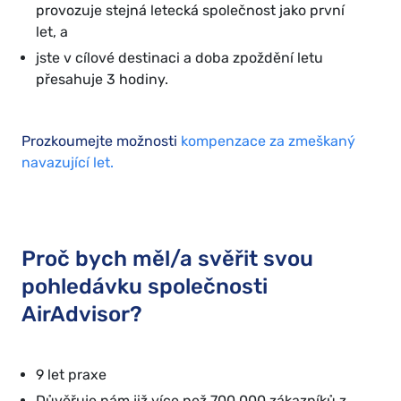
provozuje stejná letecká společnost jako první
let, a
jste v cílové destinaci a doba zpoždění letu
přesahuje 3 hodiny.
Prozkoumejte možnosti
kompenzace za zmeškaný
navazující let.
Proč bych měl/a svěřit svou
pohledávku společnosti
AirAdvisor?
9 let praxe
Důvěřuje nám již více než 700 000 zákazníků z