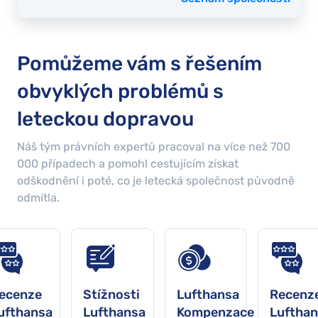
Pomůžeme vám s řešením
obvyklých problémů s
leteckou dopravou
Náš tým právních expertů pracoval na více než
700
000
případech a pomohl cestujícím získat
odškodnění i poté, co je letecká společnost původně
odmítla.
ecenze
Stížnosti
Lufthansa
Recenz
ufthansa
Lufthansa
Kompenzace
Luftha