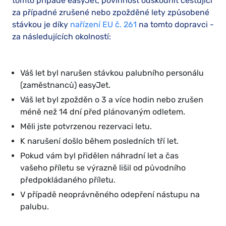
tomto případě easyJet, povinnost odškodnit cestující
za případné zrušené nebo zpožděné lety způsobené
stávkou je díky
nařízení EU č. 261
na tomto dopravci -
za následujících okolností:
Váš let byl narušen stávkou palubního personálu
(zaměstnanců) easyJet.
Váš let byl zpožděn o 3 a více hodin nebo zrušen
méně než 14 dní před plánovaným odletem.
Měli jste potvrzenou rezervaci letu.
K narušení došlo během posledních tří let.
Pokud vám byl přidělen náhradní let a čas
vašeho příletu se výrazně lišil od původního
předpokládaného příletu.
V případě neoprávněného odepření nástupu na
palubu.