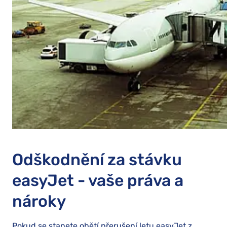
Odškodnění za stávku
easyJet - vaše práva a
nároky
Pokud se stanete obětí přerušení letu easyJet z