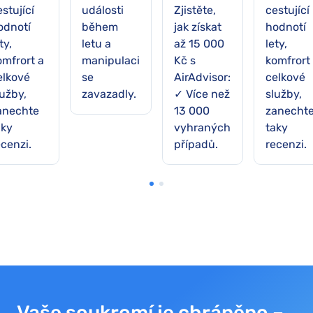
stující
události
Zjistěte,
cestující
odnotí
během
jak získat
hodnotí
ty,
letu a
až 15 000
lety,
omfrort a
manipulaci
Kč s
komfrort
elkové
se
AirAdvisor:
celkové
lužby,
zavazadly.
✓ Více než
služby,
anechte
13 000
zanecht
aky
vyhraných
taky
ecenzi.
případů.
recenzi.
Vaše soukromí je chráněno –