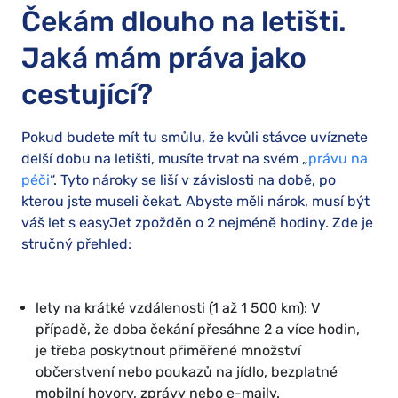
Čekám dlouho na letišti.
Jaká mám práva jako
cestující?
Pokud budete mít tu smůlu, že kvůli stávce uvíznete
delší dobu na letišti, musíte trvat na svém „
právu na
péči
“. Tyto nároky se liší v závislosti na době, po
kterou jste museli čekat. Abyste měli nárok, musí být
váš let s easyJet zpožděn o 2 nejméně hodiny. Zde je
stručný přehled:
lety na krátké vzdálenosti (1 až 1 500 km): V
případě, že doba čekání přesáhne 2 a více hodin,
je třeba poskytnout přiměřené množství
občerstvení nebo poukazů na jídlo, bezplatné
mobilní hovory, zprávy nebo e-maily.