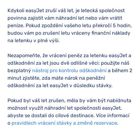
Kdykoli easyJet zruší váš let, je letecká společnost
povinna zajistit vám náhradní let nebo vám vrátit
peníze. Pokud zpoždění vašeho letu překročí 5 hodin,
budou vám po zrušení letu vráceny finanční náklady
na letenku v plné výši.
Nezapomeňte, že vrácení peněz za letenku easyJet a
odškodnění za let jsou dvě odlišné věci: použijte náš
bezplatný
nástroj pro kontrolu odškodnění
a během 2
minut zjistěte, zda máte nárok na peněžní
odškodnění za let easyJet v důsledku stávky.
Pokud byl váš let zrušen, měla by vám být nabídnuta
možnost využít náhradní let společnosti easyJet,
abyste se dostali do cílové destinace. Více informací
o
pravidlech vrácení stávky a změně rezervace
.