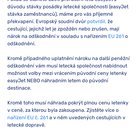
důvodu stávky posádky letecké společnosti (easyJet
stávka zaměstnanců), máme pro vás příjemné
překvapení. Evropský soudní dvůr
potvrdil,
že
cestující, jejichž let je zpožděn nebo zrušen, mají
nárok na odškodnění v souladu s nařízením
EU 261
o
odškodnění.
Kromě případného uplatnění nároku na další peněžní
odškodnění vám musí letecká společnost nabídnout
možnost volby mezi vrácením původní ceny letenky
easyJet NEBO náhradním letem do původní
destinace.
Kromě toho musí náhrada pokrýt plnou cenu letenky
v ceně, za kterou byla zakoupena. Zjistěte více o
nařízení EU č. 261
a v něm uvedených cestujících v
letecké dopravě.