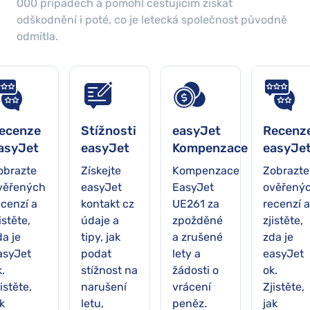
000
případech a pomohl cestujícím získat
odškodnění i poté, co je letecká společnost původně
odmítla.
ecenze
Stížnosti
easyJet
Recenz
asyJet
easyJet
Kompenzace
easyJe
obrazte
Získejte
Kompenzace
Zobrazte
věřených
easyJet
EasyJet
ověřený
ecenzí a
kontakt cz
UE261 za
recenzí a
istěte,
údaje a
zpožděné
zjistěte,
da je
tipy, jak
a zrušené
zda je
asyJet
podat
lety a
easyJet
.
stížnost na
žádosti o
ok.
istěte,
narušení
vrácení
Zjistěte,
k
letu,
peněz.
jak