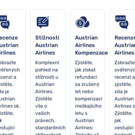
ecenze
Stížnosti
Austrian
Recenz
ustrian
Austrian
Airlines
Austria
irlines
Airlines
Kompenzace
Airlines
obrazte
Komplexní
Zjistěte,
Zobrazte
věřených
pohled na
jak získat
ověřený
ecenzí a
stížnosti u
refundaci
recenzí a
istěte,
Austrian
za zrušený
zjistěte,
da je
Airlines.
let nebo
zda je
ustrian
Zjistěte
kompenzaci
Austrian
rlines ok.
vše o
meškajícího
Airlines o
istěte,
vašich
letu s
Zjistěte,
k
právech,
Austrian
jak
stující
standardních
Airlines:
cestující
odnotí
stížnostech,
Získejte až
hodnotí