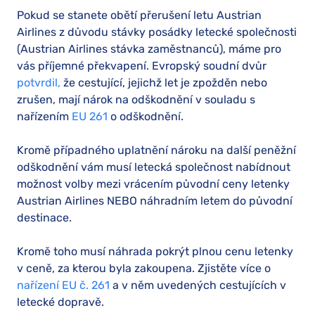
Pokud se stanete obětí přerušení letu Austrian
Airlines z důvodu stávky posádky letecké společnosti
(Austrian Airlines stávka zaměstnanců), máme pro
vás příjemné překvapení. Evropský soudní dvůr
potvrdil,
že cestující, jejichž let je zpožděn nebo
zrušen, mají nárok na odškodnění v souladu s
nařízením
EU 261
o odškodnění.
Kromě případného uplatnění nároku na další peněžní
odškodnění vám musí letecká společnost nabídnout
možnost volby mezi vrácením původní ceny letenky
Austrian Airlines NEBO náhradním letem do původní
destinace.
Kromě toho musí náhrada pokrýt plnou cenu letenky
v ceně, za kterou byla zakoupena. Zjistěte více o
nařízení EU č. 261
a v něm uvedených cestujících v
letecké dopravě.