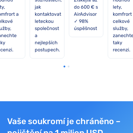
ty,
jak
do 600 € s
lety,
omfrort a
kontaktovat
AirAdvisor
komfrort
elkové
leteckou
✓ 98%
celkové
lužby,
společnost
úspěšnost
služby,
anechte
a
zanecht
aky
nejlepších
taky
ecenzi.
postupech.
recenzi.
Vaše soukromí je chráněno –
pojištění na 1 milion USD