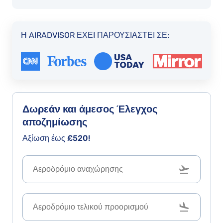
had
because
Η AIRADVISOR ΈΧΕΙ ΠΑΡΟΥΣΙΑΣΤΕΊ ΣΕ:
of
flight
cancellations
more
than
a
Δωρεάν και άμεσος
Έλεγχος
year
αποζημίωσης
ago.
Αξίωση έως
£520!