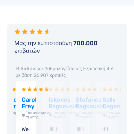
Μας την εμπιστοσύνη 700.000
επιβατών
Η AirAdvisor βαθμολογείται ως
Εξαιρετική 4,6
με βάση
26.907
κριτικές
eorgios
Carol
Iakovos
Stefanos
Sally
Z
alokyris
Frey
Ragkousis
Ragkousis
Gagen
M
Επαληθευμένος
Επαληθευμένος
Επαληθευμένος
Επαληθευμένος
Επαληθευμένος
πελάτης
πελάτης
πελάτης
πελάτης
πελάτης
ecent
We
!!!!!!!!!!!!!
!!!!!!!!!!!
if i
V