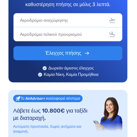
καθυστέρηση πτήσης σε μόλις 3 λεπτά.
Έλεγχος πτήσης
Δωρεάν άμεσος έλεγχος
Καμία Νίκη, Καμία Προμήθεια
Το AirAdvisor+ κυκλοφορεί σύντομα
Λάβετε έως 10.800€ για ταξίδι
με διαταραχή.
Αυτόματη προστασία. Χωρίς αιτήματα και
αναμονή.