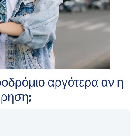
easyJet - Αποζημίωση
British Airways - Αποζημίωση
οδρόμιο αργότερα αν η
έρηση;