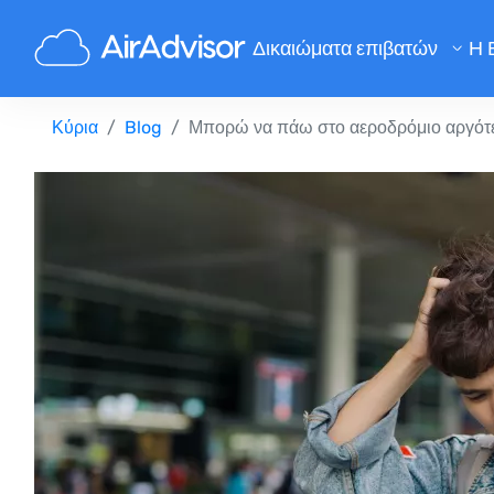
Δικαιώματα επιβατών
Η 
Υπολογισμός Αποζημίωσης Πτ
Κύρια
Blog
Μπορώ να πάω στο αεροδρόμιο αργότε
Αποζημίωση Καθυστέρησης Πτ
Αποζημίωση Ακύρωσης Πτήση
Αποζημίωση για Καθυστερημένε
Αποζημίωση Άρνησης Επιβίβα
Αποζημίωση Αεροπορικών Εται
Παράπονα για αεροπορικές εται
Νομοθεσία