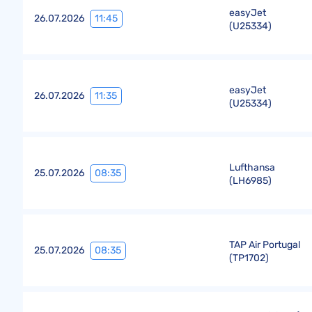
easyJet
11:45
26.07.2026
(
U25334
)
easyJet
11:35
26.07.2026
(
U25334
)
Lufthansa
08:35
25.07.2026
(
LH6985
)
TAP Air Portugal
08:35
25.07.2026
(
TP1702
)