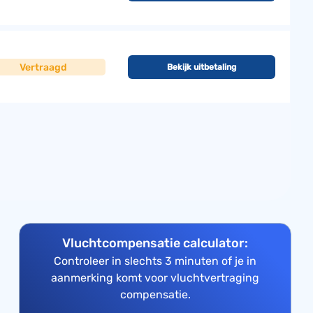
Vertraagd
Bekijk uitbetaling
Vluchtcompensatie calculator:
Controleer in slechts 3 minuten of je in
aanmerking komt voor vluchtvertraging
compensatie.