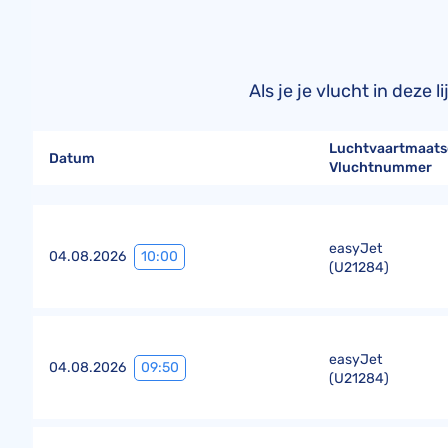
Als je je vlucht in deze
Luchtvaartmaats
Datum
Vluchtnummer
easyJet
10:00
04.08.2026
(
U21284
)
easyJet
09:50
04.08.2026
(
U21284
)