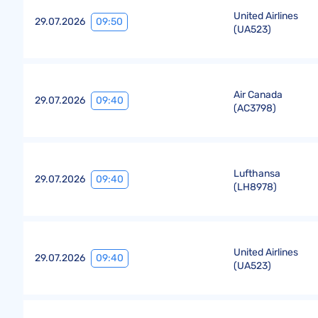
United Airlines
09:50
29.07.2026
(
UA523
)
Air Canada
09:40
29.07.2026
(
AC3798
)
Lufthansa
09:40
29.07.2026
(
LH8978
)
United Airlines
09:40
29.07.2026
(
UA523
)