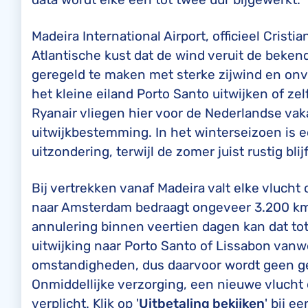
Madeira International Airport, officieel Cristia
Atlantische kust dat de wind veruit de bekend
geregeld te maken met sterke zijwind en onv
het kleine eiland Porto Santo uitwijken of zel
Ryanair vliegen hier voor de Nederlandse va
uitwijkbestemming. In het winterseizoen is e
uitzondering, terwijl de zomer juist rustig blijf
Bij vertrekken vanaf Madeira valt elke vluch
naar Amsterdam bedraagt ongeveer 3.200 km, 
annulering binnen veertien dagen kan dat to
uitwijking naar Porto Santo of Lissabon van
omstandigheden, dus daarvoor wordt geen ge
Onmiddellijke verzorging, een nieuwe vlucht
verplicht. Klik op '
Uitbetaling bekijken
' bij e