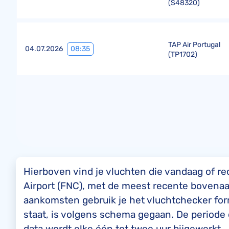
(
S48320
)
TAP Air Portugal
08:35
04.07.2026
(
TP1702
)
Hierboven vind je vluchten die vandaag of re
Airport (FNC), met de meest recente bovenaan
aankomsten gebruik je het vluchtchecker formu
staat, is volgens schema gegaan. De periode di
data wordt elke één tot twee uur bijgewerkt.