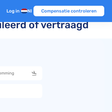
Log in
Nl
Compensatie controleren
leerd of vertraagd
n
en
tie
iten EU
Template
ine