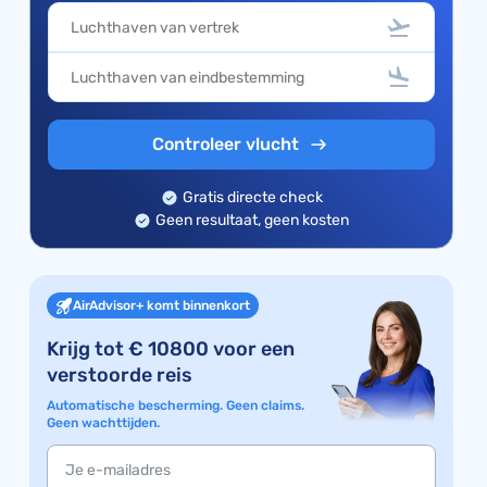
Controleer vlucht
Gratis directe check
Geen resultaat, geen kosten
AirAdvisor+ komt binnenkort
Krijg tot € 10800 voor een
verstoorde reis
Automatische bescherming. Geen claims.
Geen wachttijden.