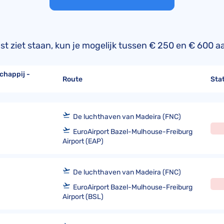
TUI compensatie
Verdrag van Warschau
Corendon compensatie
 lijst ziet staan, kun je mogelijk tussen € 250 en € 600
chappij -
Route
Sta
De luchthaven van Madeira (FNC)
EuroAirport Bazel-Mulhouse-Freiburg
Airport (EAP)
De luchthaven van Madeira (FNC)
EuroAirport Bazel-Mulhouse-Freiburg
Airport (BSL)