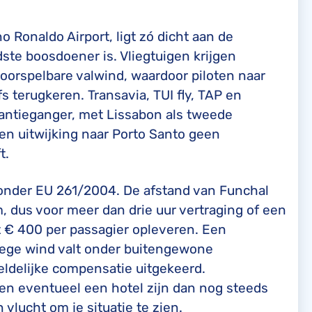
no Ronaldo Airport, ligt zó dicht aan de
ste boosdoener is. Vliegtuigen krijgen
oorspelbare valwind, waardoor piloten naar
fs terugkeren. Transavia, TUI fly, TAP en
kantieganger, met Lissabon als tweede
en uitwijking naar Porto Santo geen
t.
t onder EU 261/2004. De afstand van Funchal
dus voor meer dan drie uur vertraging of een
t € 400 per passagier opleveren. Een
wege wind valt onder buitengewone
ldelijke compensatie uitgekeerd.
 en eventueel een hotel zijn dan nog steeds
en vlucht om je situatie te zien.