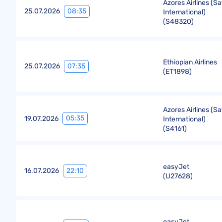
Azores Airlines (Sa
08:35
25.07.2026
International)
(
S48320
)
Ethiopian Airlines
07:35
25.07.2026
(
ET1898
)
Azores Airlines (Sa
05:35
19.07.2026
International)
(
S4161
)
easyJet
22:10
16.07.2026
(
U27628
)
easyJet