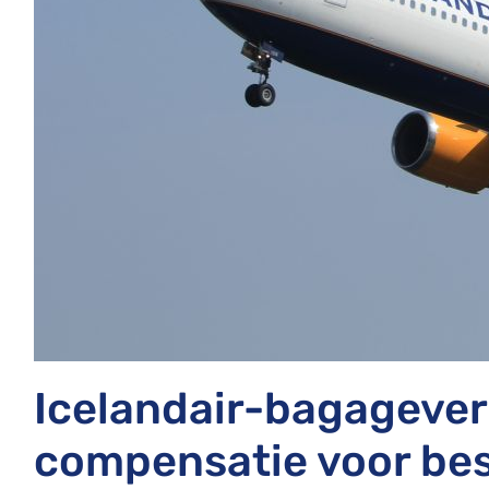
Icelandair-bagageverl
compensatie voor be