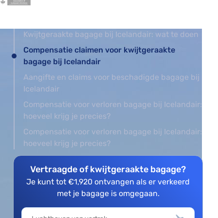
Kwijtgeraakte bagage bij Icelandair: wat te doen
Compensatie claimen voor kwijtgeraakte
bagage bij Icelandair
Aangifte en claims voor beschadigde bagage bij
Icelandair
Compensatie voor verloren bagage bij Icelandair:
hoeveel krijg je precies?
Compensatie voor verloren bagage bij Icelandair:
hoeveel krijg je precies?
Vertraagde of kwijtgeraakte bagage?
Je kunt tot €1,920 ontvangen als er verkeerd
met je bagage is omgegaan.