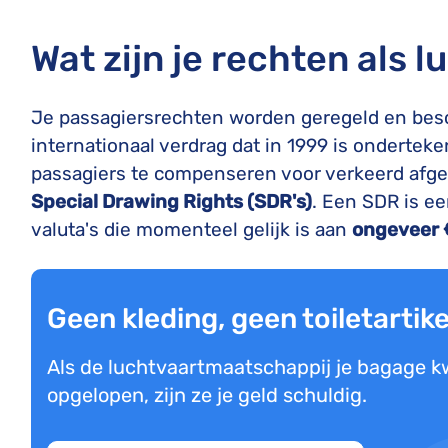
Wat zijn je rechten als l
Je passagiersrechten worden geregeld en bes
internationaal verdrag dat in 1999 is ondertek
passagiers te compenseren voor verkeerd af
Special Drawing Rights (SDR's)
. Een SDR is e
valuta's die momenteel gelijk is aan
ongeveer 
Geen kleding, geen toiletartik
Als de luchtvaartmaatschappij je bagage kwi
opgelopen, zijn ze je geld schuldig.