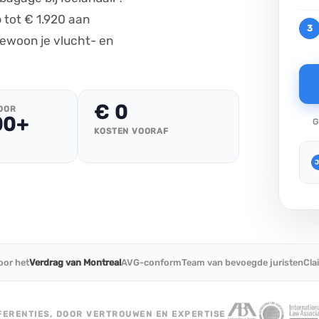
TUI compensatie
Verdrag van Warschau
 tot € 1.920 aan
3
Corendon compensatie
gewoon je vlucht- en
€ 0
OOR
00+
G
KOSTEN VOORAF
J
or het
Verdrag van Montreal
AVG-conform
Team van bevoegde juristen
Cla
FERENTIES, DOOR VERTROUWEN EN EXPERTISE