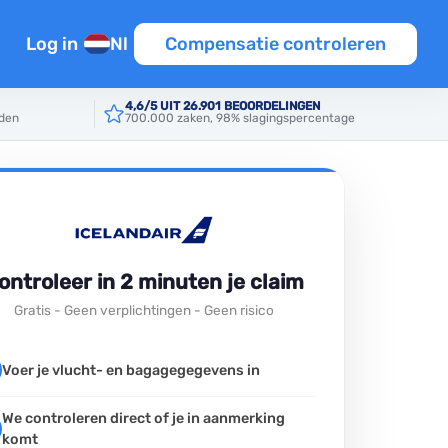
Log in
Nl
Compensatie controleren
n
4,6/5 UIT 26.901 BEOORDELINGEN
rden
700.000 zaken, 98% slagingspercentage
en
tie
iten EU
ontroleer in 2 minuten je claim
Gratis - Geen verplichtingen - Geen risico
Template
Voer je vlucht- en bagagegegevens in
ine
We controleren direct of je in aanmerking
komt