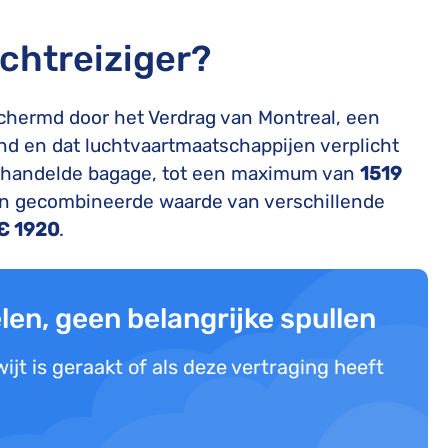
uchtreiziger?
chermd door het Verdrag van Montreal, een
end en dat luchtvaartmaatschappijen verplicht
gehandelde bagage, tot een maximum van
1519
en gecombineerde waarde van verschillende
€ 1920
.
elen, geen belangrijke spullen
jt is geraakt of als deze vertraging heeft