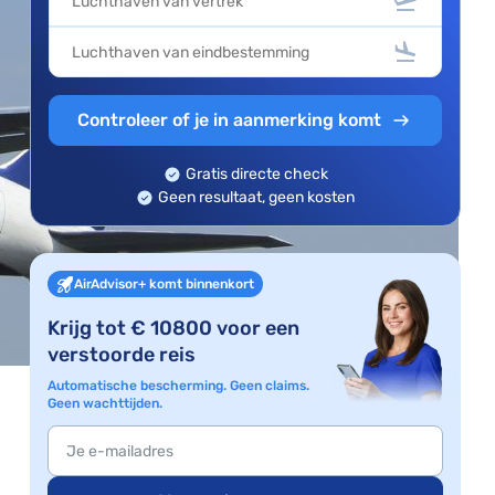
Controleer of je in aanmerking komt
Gratis directe check
Geen resultaat, geen kosten
AirAdvisor+ komt binnenkort
Krijg tot € 10800 voor een
verstoorde reis
Automatische bescherming. Geen claims.
Geen wachttijden.