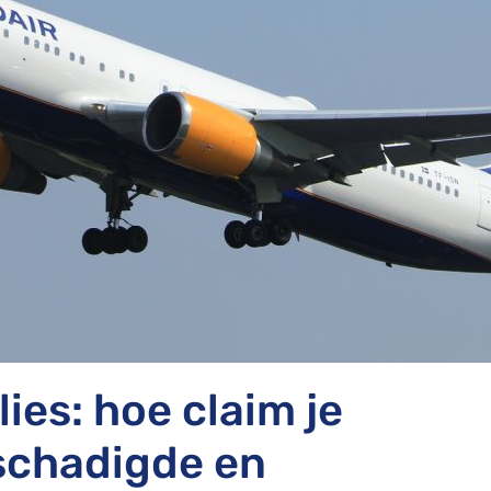
ies: hoe claim je
schadigde en