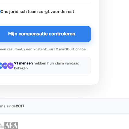
Ons juridisch team zorgt voor de rest
Mijn compensatie controleren
een resultaat, geen kosten
Duurt 2 min
100% online
91 mensen
hebben hun claim vandaag
K
MR
AL
bekeken
ims sinds
2017