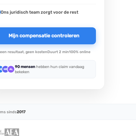
Ons juridisch team zorgt voor de rest
Mijn compensatie controleren
een resultaat, geen kosten
Duurt 2 min
100% online
90 mensen
hebben hun claim vandaag
K
MR
AL
bekeken
ims sinds
2017