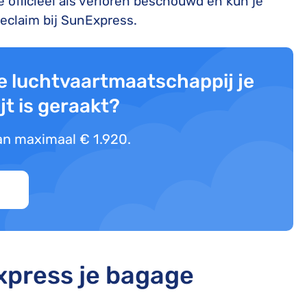
e officieel als verloren beschouwd en kun je
eclaim bij SunExpress.
de luchtvaartmaatschappij je
jt is geraakt?
an maximaal € 1.920.
xpress je bagage