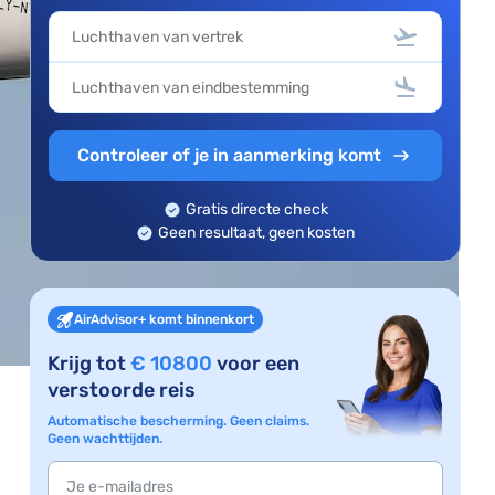
Controleer of je in aanmerking komt
Gratis directe check
Geen resultaat, geen kosten
AirAdvisor+ komt binnenkort
Krijg tot
€ 10800
voor een
verstoorde reis
Automatische bescherming. Geen claims.
Geen wachttijden.