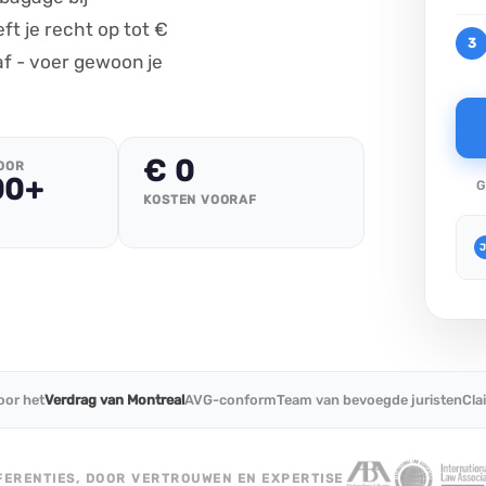
TUI compensatie
Verdrag van Warschau
t je recht op tot €
3
Corendon compensatie
af - voer gewoon je
€ 0
OOR
00+
G
KOSTEN VOORAF
J
or het
Verdrag van Montreal
AVG-conform
Team van bevoegde juristen
Cla
FERENTIES, DOOR VERTROUWEN EN EXPERTISE