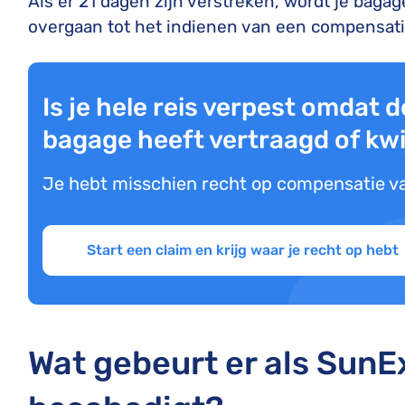
Als er 21 dagen zijn verstreken, wordt je bagag
overgaan tot het indienen van een compensati
Is je hele reis verpest omdat 
bagage heeft vertraagd of kwi
Je hebt misschien recht op compensatie v
Start een claim en krijg waar je recht op hebt
Wat gebeurt er als SunE