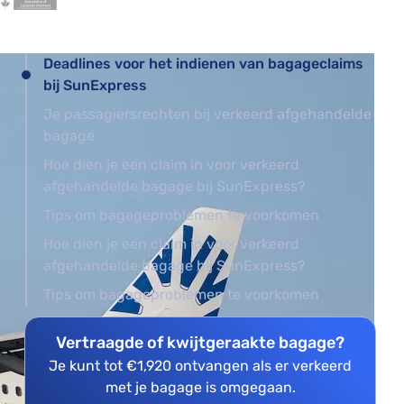
Deadlines voor het indienen van bagageclaims
bij SunExpress
Je passagiersrechten bij verkeerd afgehandelde
bagage
Hoe dien je een claim in voor verkeerd
afgehandelde bagage bij SunExpress?
Tips om bagageproblemen te voorkomen
Hoe dien je een claim in voor verkeerd
afgehandelde bagage bij SunExpress?
Tips om bagageproblemen te voorkomen
Vertraagde of kwijtgeraakte bagage?
Je kunt tot €1,920 ontvangen als er verkeerd
met je bagage is omgegaan.