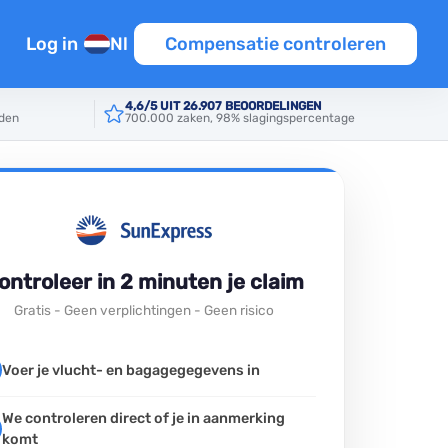
Log in
Nl
Compensatie controleren
n
4,6/5 UIT 26.907 BEOORDELINGEN
rden
700.000 zaken, 98% slagingspercentage
en
tie
iten EU
ontroleer in 2 minuten je claim
Gratis - Geen verplichtingen - Geen risico
Template
Voer je vlucht- en bagagegegevens in
ine
We controleren direct of je in aanmerking
komt