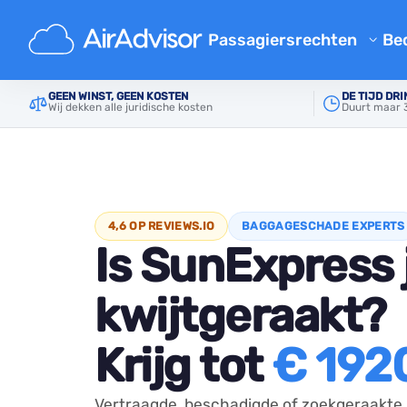
Passagiersrechten
Bed
Gratis Compensatie Calculat
GEEN WINST, GEEN KOSTEN
DE TIJD DRI
Hoofd
Compensatie voor vertraagde of verloren b
Wij dekken alle juridische kosten
Duurt maar 3
Vergoeding Vertraging Vluch
Geannuleerde Vlucht Compen
Compensatie voor vertraagde
Instap Geweigerd
4,6 OP REVIEWS.IO
BAGGAGESCHADE EXPERTS
Is SunExpress 
Luchtvaartmaatschappij Co
Klachten over luchtvaartmaa
kwijtgeraakt?
Luchtvaart Stakingen Compe
Krijg tot
€ 192
Voorschriften
Vertraagde, beschadigde of zoekgeraakte 