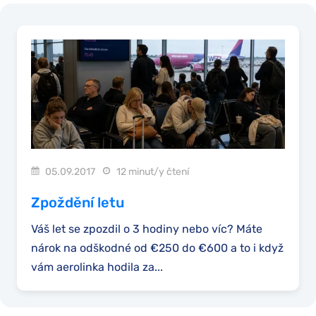
05.09.2017
12 minut/y čtení
Zpoždění letu
Váš let se zpozdil o 3 hodiny nebo víc? Máte
nárok na odškodné od €250 do €600 a to i když
vám aerolinka hodila za...