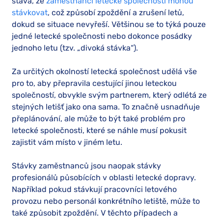
stává, že
zaměstnanci letecké společnosti mohou
stávkovat
, což způsobí zpoždění a zrušení letů,
dokud se situace nevyřeší. Většinou se to týká pouze
jedné letecké společnosti nebo dokonce posádky
jednoho letu (tzv. „divoká stávka“).
Za určitých okolností letecká společnost udělá vše
pro to, aby přepravila cestující jinou leteckou
společností, obvykle svým partnerem, který odlétá ze
stejných letišť jako ona sama. To značně usnadňuje
přeplánování, ale může to být také problém pro
letecké společnosti, které se náhle musí pokusit
zajistit vám místo v jiném letu.
Stávky zaměstnanců jsou naopak stávky
profesionálů působících v oblasti letecké dopravy.
Například pokud stávkují pracovníci letového
provozu nebo personál konkrétního letiště, může to
také způsobit zpoždění. V těchto případech a