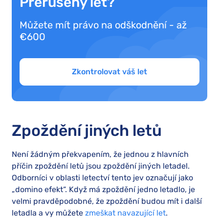
Přerušený let?
Můžete mít právo na odškodnění - až
€600
Zkontrolovat váš let
Zpoždění jiných letů
Není žádným překvapením, že jednou z hlavních
příčin zpoždění letů jsou zpoždění jiných letadel.
Odborníci v oblasti letectví tento jev označují jako
„domino efekt“. Když má zpoždění jedno letadlo, je
velmi pravděpodobné, že zpoždění budou mít i další
letadla a vy můžete
zmeškat navazující let
.