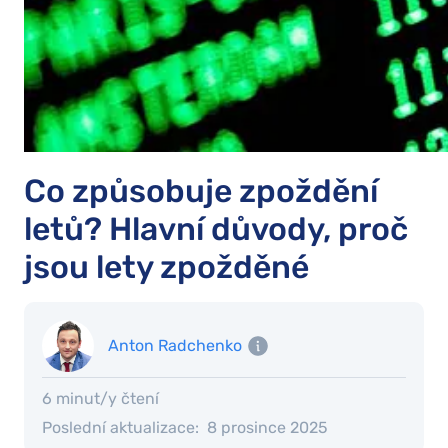
Co způsobuje zpoždění
letů? Hlavní důvody, proč
jsou lety zpožděné
Anton Radchenko
6 minut/y čtení
Poslední aktualizace:
8 prosince 2025