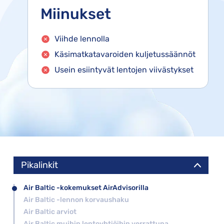
Miinukset
Viihde lennolla
Käsimatkatavaroiden kuljetussäännöt
Usein esiintyvät lentojen viivästykset
Pikalinkit
Air Baltic -kokemukset AirAdvisorilla
Air Baltic -lennon korvaushaku
Air Baltic arviot
Air Baltic muihin lentoyhtiöihin verrattuna