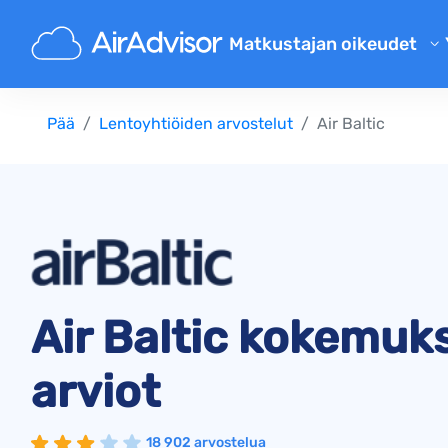
Matkustajan oikeudet
Lentokorvauksen laskuri
Pää
Lentoyhtiöiden arvostelut
Air Baltic
Lennon viivästyskorvaus
Lennon peruutuksen korvaus
Viivästynyt matkatavarakorv
Lennolta epäämisen korvaus
Lentoyhtiöiden korvaukset
Valitus lentoyhtiölle
Air Baltic kokemuks
Säännökset
arviot
18 902 arvostelua