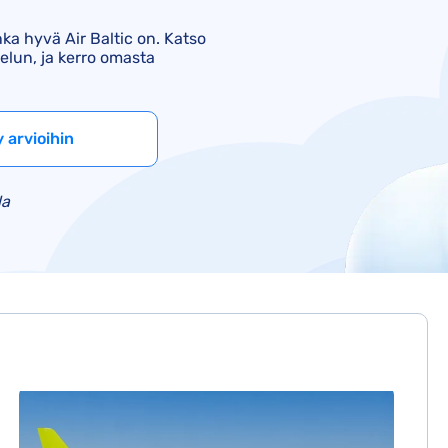
Lufthansa-korvaukset
ka hyvä Air Baltic on. Katso
KLM-korvaukset
elun, ja kerro omasta
TUI-korvaukset
y arvioihin
la