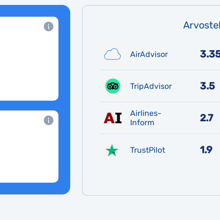
Arvoste
3.3
AirAdvisor
3.5
TripAdvisor
Airlines-
2.7
Inform
1.9
TrustPilot