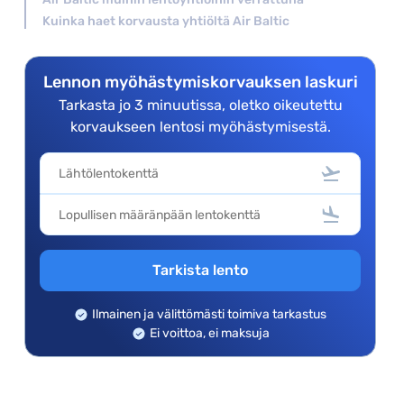
Kuinka haet korvausta yhtiöltä Air Baltic
Lennon myöhästymiskorvauksen laskuri
Tarkasta jo 3 minuutissa, oletko oikeutettu
korvaukseen lentosi myöhästymisestä.
Tarkista lento
Ilmainen ja välittömästi toimiva tarkastus
Ei voittoa, ei maksuja