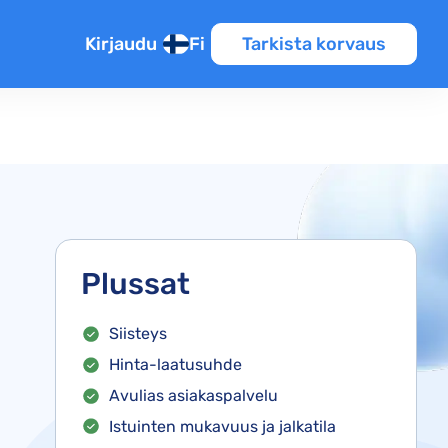
Kirjaudu
Fi
Tarkista korvaus
Plussat
Siisteys
Hinta-laatusuhde
Avulias asiakaspalvelu
Istuinten mukavuus ja jalkatila