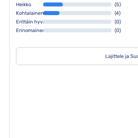
Heikko
(5)
Kohtalainen
(4)
Erittäin hyvä
(0)
Erinomainen
(0)
Lajittele ja S