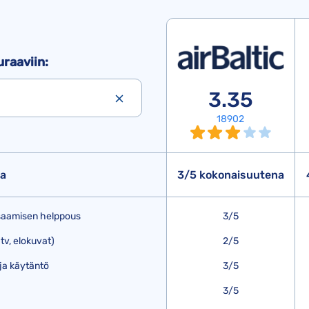
uraaviin:
3.35
18902
ma
3/5 kokonaisuutena
 saamisen helppous
3/5
tv, elokuvat)
2/5
ja käytäntö
3/5
3/5