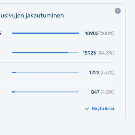
lusivujen jakautuminen
5
18902
(100%)
15925
(84.3%)
1222
(6.5%)
847
(4.5%)
Näytä lisää