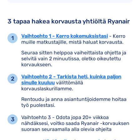
3 tapaa hakea korvausta yhtiöltä Ryanair
Vaihtoehto 1 - Kerro kokemuksistasi
- Kerro
muille matkustajille, mistä haluat korvausta.
Seuraa sitten helppoa vaiheittaista ohjetta ja
selvitä vain 2 minuutissa, oletko oikeutettu
korvaukseen.
Vaihtoehto 2 - Tarkista heti, kuinka paljon
sinulle kuuluu
välittömällä
korvauslaskurillamme.
Rentoudu ja anna asiantuntijoidemme hoitaa
työ puolestasi.
Vaihtoehto 3 - Odota jopa 20+ viikkoa
nähdäksesi, voitko saada Ryanair -korvauksen
suoraan seuraamalla alla olevia ohjeita