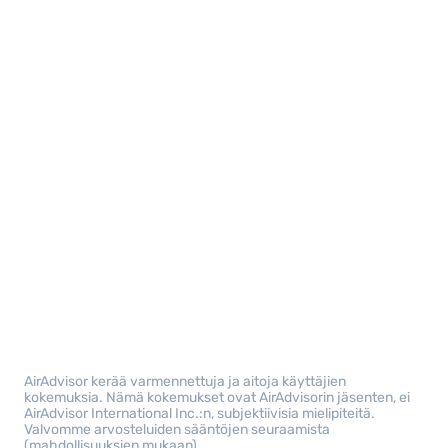
AirAdvisor kerää varmennettuja ja aitoja käyttäjien
kokemuksia. Nämä kokemukset ovat AirAdvisorin jäsenten, ei
AirAdvisor International Inc.:n, subjektiivisia mielipiteitä.
Valvomme arvosteluiden sääntöjen seuraamista
(mahdollisuuksien mukaan).