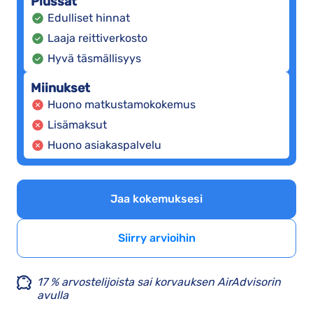
Plussat
Edulliset hinnat
Laaja reittiverkosto
Hyvä täsmällisyys
Miinukset
Huono matkustamokokemus
Lisämaksut
Huono asiakaspalvelu
Jaa kokemuksesi
Siirry arvioihin
17 % arvostelijoista sai korvauksen AirAdvisorin
avulla