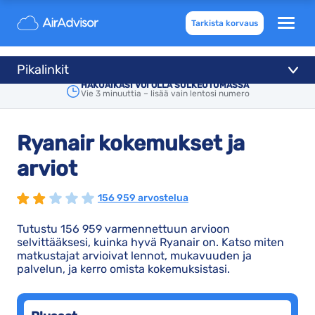
Tarkista korvaus
Pikalinkit
HAKUAIKASI VOI OLLA SULKEUTUMASSA
Vie 3 minuuttia – lisää vain lentosi numero
Ryanair kokemukset ja
arviot
156 959 arvostelua
Tutustu 156 959 varmennettuun arvioon
selvittääksesi, kuinka hyvä Ryanair on. Katso miten
matkustajat arvioivat lennot, mukavuuden ja
palvelun, ja kerro omista kokemuksistasi.