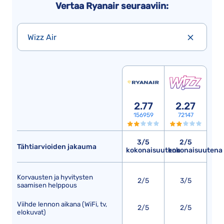
Vertaa Ryanair seuraaviin:
Wizz Air
2.77
2.27
156959
72147
3/5
2/5
Tähtiarvioiden jakauma
kokonaisuutena
kokonaisuutena
Korvausten ja hyvitysten
2/5
3/5
saamisen helppous
Viihde lennon aikana (WiFi, tv,
2/5
2/5
elokuvat)