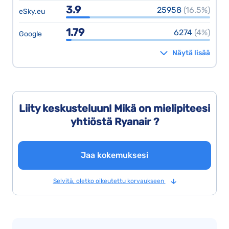
3.9
25958
(16.5%)
eSky.eu
1.79
6274
(4%)
Google
Näytä lisää
Liity keskusteluun! Mikä on mielipiteesi
yhtiöstä Ryanair ?
Jaa kokemuksesi
Selvitä, oletko oikeutettu korvaukseen