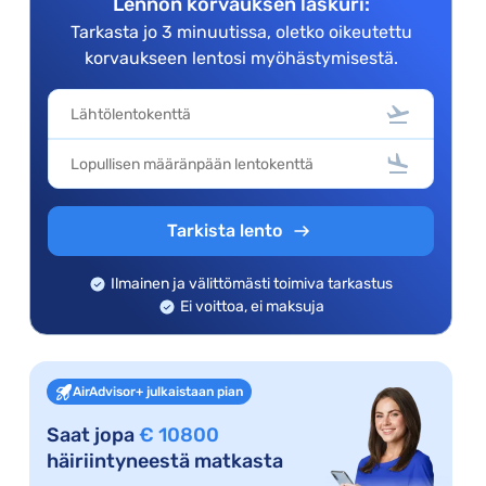
Lennon korvauksen laskuri:
Tarkasta jo 3 minuutissa, oletko oikeutettu
korvaukseen lentosi myöhästymisestä.
Tarkista lento
Ilmainen ja välittömästi toimiva tarkastus
Ei voittoa, ei maksuja
AirAdvisor+ julkaistaan pian
Saat jopa
€ 10800
häiriintyneestä matkasta