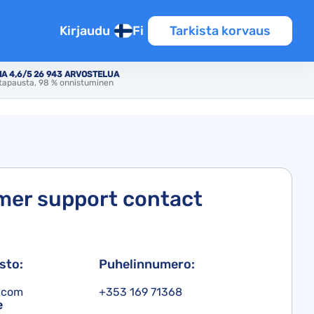
Kirjaudu
Fi
Tarkista korvaus
A 4,6/5 26 943 ARVOSTELUA
tapausta, 98 % onnistuminen
er support contact
sto:
Puhelinnumero:
.com
+353 169 71368
e