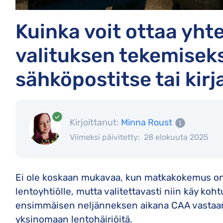
Kuinka voit ottaa yht
valituksen tekemiseks
sähköpostitse tai kirja
Kirjoittanut:
Minna Roust
Viimeksi päivitetty:
28 elokuuta 2025
Ei ole koskaan mukavaa, kun matkakokemus on ni
lentoyhtiölle, mutta valitettavasti niin käy ko
ensimmäisen neljänneksen aikana CAA vastaanot
yksinomaan lentohäiriöitä.