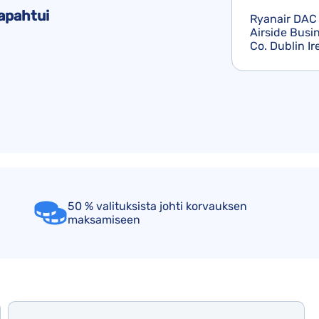
Lufthansa-korvaukset
tapahtui
Ryanair DAC 
KLM-korvaukset
Airside Busi
Co. Dublin Ir
TUI-korvaukset
50 % valituksista johti korvauksen
maksamiseen