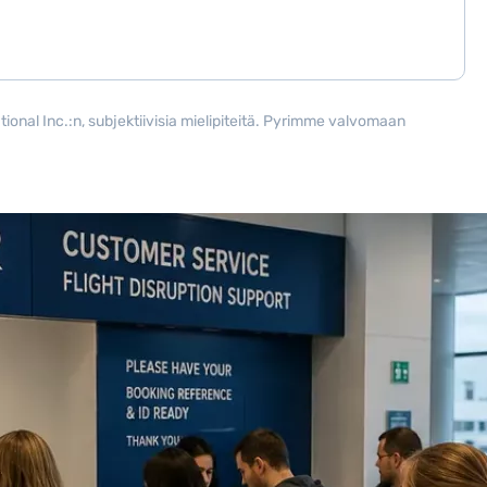
ional Inc.:n, subjektiivisia mielipiteitä. Pyrimme valvomaan