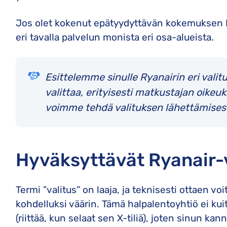
Jos olet kokenut epätyydyttävän kokemuksen Ry
eri tavalla palvelun monista eri osa-alueista.
Esittelemme sinulle Ryanairin eri valit
valittaa, erityisesti matkustajan oikeuk
voimme tehdä valituksen lähettämisest
Hyväksyttävät Ryanair-
Termi ”valitus” on laaja, ja teknisesti ottaen voit
kohdelluksi väärin. Tämä halpalentoyhtiö ei ku
(riittää, kun selaat sen X-tiliä), joten sinun kan