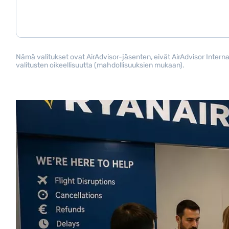
Nämä valitukset ovat AirAdvisor-jäsenten, eivät AirAdvisor Internat
valitusten oikeellisuutta (mahdollisuuksien mukaan).