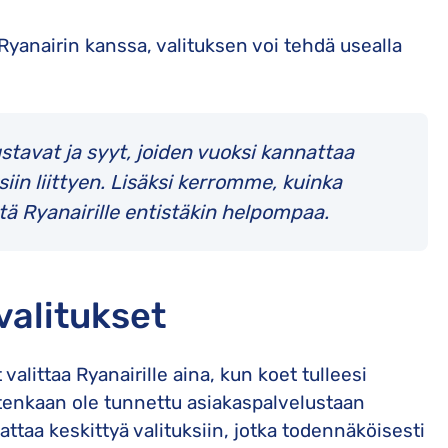
anairin kanssa, valituksen voi tehdä usealla
ustavat ja syyt, joiden vuoksi kannattaa
siin liittyen. Lisäksi kerromme, kuinka
ä Ryanairille entistäkin helpompaa.
valitukset
 valittaa Ryanairille aina, kun koet tulleesi
itenkaan ole tunnettu asiakaspalvelustaan
nattaa keskittyä valituksiin, jotka todennäköisesti