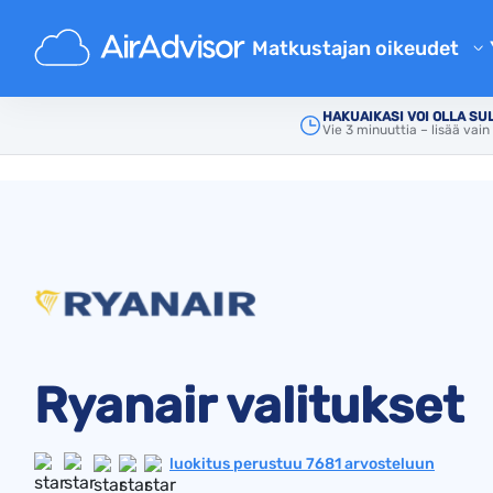
Matkustajan oikeudet
Lentokorvauksen laskuri
HAKUAIKASI VOI OLLA S
Vie 3 minuuttia – lisää vai
Pää
Valitus lentoyhtiölle
Ryanair
Lennon viivästyskorvaus
Lennon peruutuksen korvaus
Viivästynyt matkatavarakorv
Lennolta epäämisen korvaus
Lentoyhtiöiden korvaukset
Valitus lentoyhtiölle
Säännökset
Ryanair valitukset
luokitus perustuu 7681 arvosteluun