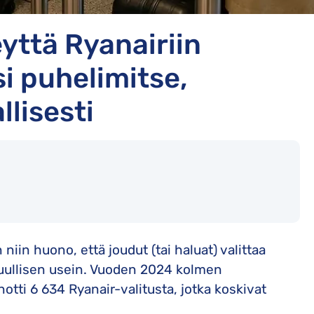
eyttä Ryanairiin
i puhelimitse,
llisesti
in huono, että joudut (tai haluat) valittaa
htuullisen usein. Vuoden 2024 kolmen
ti 6 634 Ryanair-valitusta, jotka koskivat