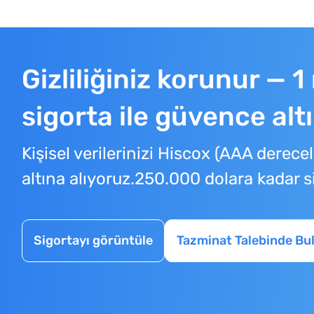
Gizliliğiniz korunur — 1
sigorta ile güvence alt
Kişisel verilerinizi Hiscox (AAA derece
altına alıyoruz.250.000 dolara kadar s
Sigortayı görüntüle
Tazminat Talebinde Bu