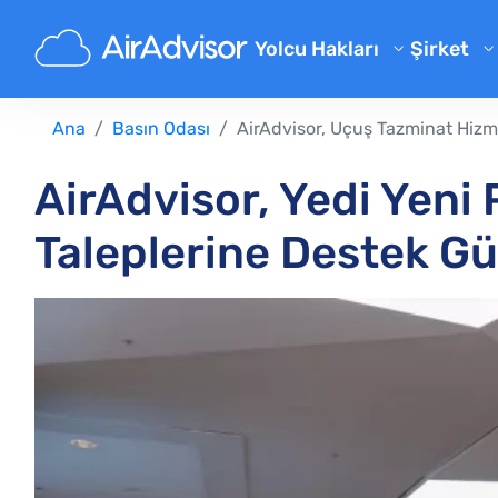
Yolcu Hakları
Şirket
Hakkımı
Uçuş Telafisi Hesaplayıcısı
Ana
Basın Odası
AirAdvisor, Uçuş Tazminat Hizme
Blog
Rötarlı Uçuş Tazminatı
Uçuş İptali Tazminatı
Sıkça So
AirAdvisor, Yedi Yeni
Geciken Bagaj Tazminatı
Ortaklık
Taleplerine Destek Gü
Biniş Reddi Tazminatı
Havayolu Tazminatı
Havayolu Şikayetleri
Düzenlemeler