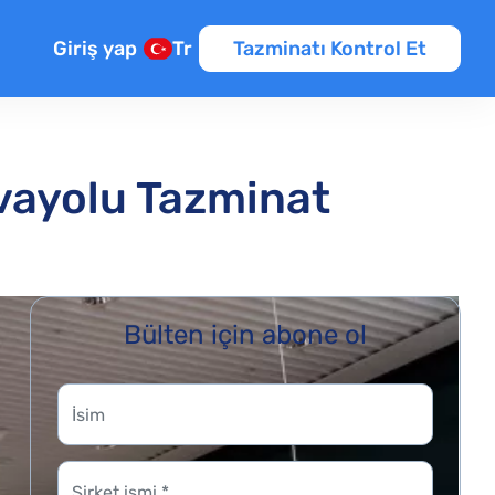
Giriş yap
Tr
Tazminatı Kontrol Et
avayolu Tazminat
Bülten için abone ol