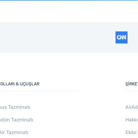
OLLARI & UÇUŞLAR
ŞIRKE
us Tazminatı
AirAd
don Tazminatı
Hakk
Air Tazminatı
Ekibi