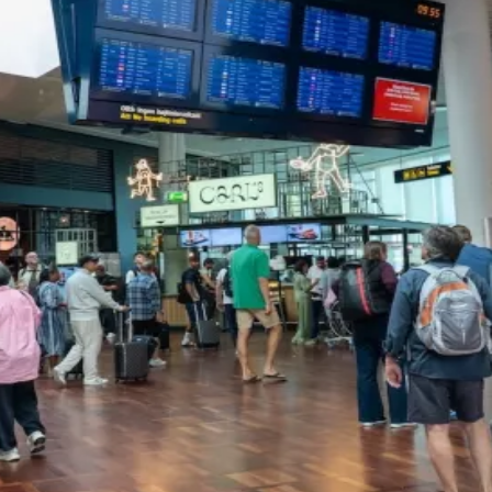
Qatar Airways Tazminatı
SunExpress Tazminatı
Corendon Tazminatı