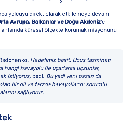
rca yolcuyu direkt olarak etkilemeye devam
Orta Avrupa, Balkanlar ve Doğu Akdeniz
'e
çek anlamda küresel ölçekte korumak misyonunu
 Radchenko,
Hedefimiz basit. Uçuş tazminatı
ya hangi havayolu ile uçarlarsa uçsunlar,
mek istiyoruz,
dedi.
Bu yedi yeni pazarı da
 olan bir dil ve tarzda havayollarını sorumlu
arını sağlıyoruz.
stek