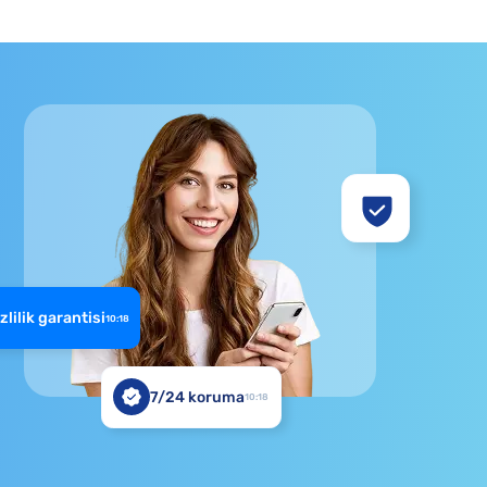
zlilik garantisi
10:18
7/24 koruma
10:18