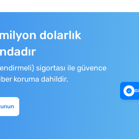
 milyon dolarlık
ındadır
lendirmeli) sigortası ile güvence
iber koruma dahildir.
Gi
lunun