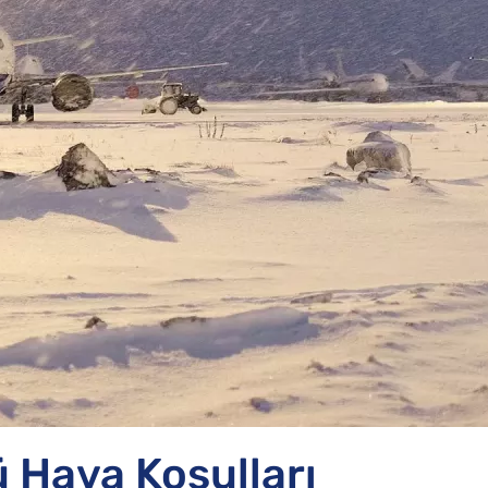
Qatar Airways Tazminatı
SunExpress Tazminatı
Corendon Tazminatı
Hava Koşulları