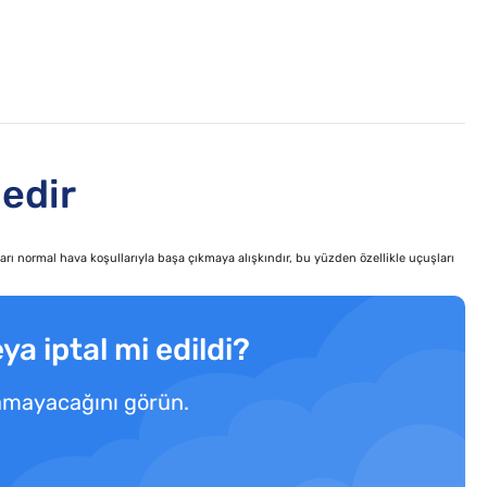
edir
arı normal hava koşullarıyla başa çıkmaya alışkındır, bu yüzden özellikle uçuşları
ya iptal mi edildi?
yamayacağını görün.