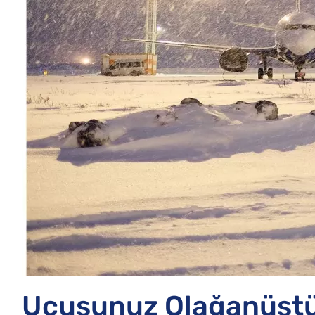
Uçuşunuz Olağanüstü 