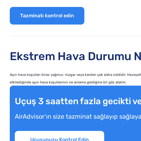
Tazminatı kontrol edin
Ekstrem Hava Durumu N
Aşırı hava koşulları biraz yağmur, rüzgar veya kardan çok daha ciddidir. Havayoll
etkilediğinde aşırı hava koşullarının ne anlama geldiğine bir göz atalım.
Uçuş 3 saatten fazla gecikti ve
AirAdvisor'ın size tazminat sağlayıp sağla
Uçuşunuzu Kontrol Edin