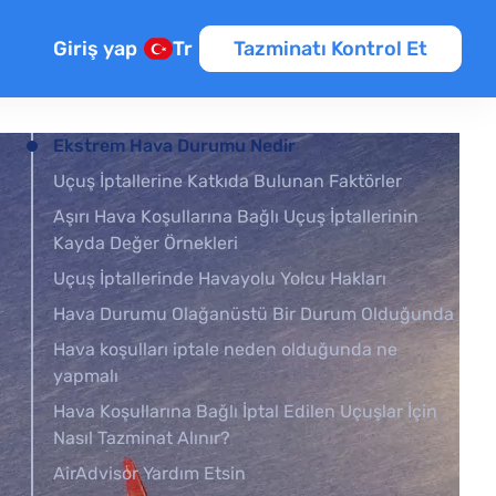
Giriş yap
Tr
Tazminatı Kontrol Et
Ekstrem Hava Durumu Nedir
Uçuş İptallerine Katkıda Bulunan Faktörler
Aşırı Hava Koşullarına Bağlı Uçuş İptallerinin
Kayda Değer Örnekleri
Uçuş İptallerinde Havayolu Yolcu Hakları
Hava Durumu Olağanüstü Bir Durum Olduğunda
Hava koşulları iptale neden olduğunda ne
yapmalı
Hava Koşullarına Bağlı İptal Edilen Uçuşlar İçin
Nasıl Tazminat Alınır?
AirAdvisor Yardım Etsin