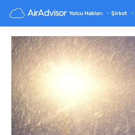
Yolcu Hakları
Şirket
Hakkımı
Uçuş Telafisi Hesaplayıcısı
Blog
Rötarlı Uçuş Tazminatı
Uçuş İptali Tazminatı
Sıkça So
Geciken Bagaj Tazminatı
Ortaklık
Biniş Reddi Tazminatı
Havayolu Tazminatı
Havayolu Şikayetleri
Düzenlemeler