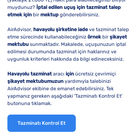
muydunuz?
İptal edilen uçuş için tazminat talep
etmek için
bir
mektup
gönderebilirsiniz.
AirAdvisor,
havayolu şirketine iade
ve tazminat talep
etme sürecinde kullanabileceğiniz
örnek
bir
şikayet
mektubu
sunmaktadır. Makalede, uçuşunuzun iptal
edilmesi durumunda tazminat için haklarınız ve
uygunluk kriterleri hakkında da bilgi edineceksiniz.
Havayolu tazminat
aracı
için
ücretsiz çevrimiçi
şikayet mektubumuzun
yardımıyla talebinizi
AirAdvisor ekibine de emanet edebilirsiniz. Tek
yapmanız gereken aşağıdaki 'Tazminatı Kontrol Et'
butonuna tıklamak.
Tazminatı Kontrol Et