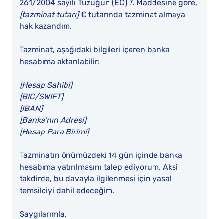
261/2004 sayılı Tüzüğün (EC) 7. Maddesine göre,
[tazminat tutarı]
€ tutarında tazminat almaya
hak kazandım.
Tazminat, aşağıdaki bilgileri içeren banka
hesabıma aktarılabilir:
[Hesap Sahibi]
[BIC/SWIFT]
[IBAN]
[Banka'nın Adresi]
[Hesap Para Birimi]
Tazminatın önümüzdeki 14 gün içinde banka
hesabıma yatırılmasını talep ediyorum. Aksi
takdirde, bu davayla ilgilenmesi için yasal
temsilciyi dahil edeceğim.
Saygılarımla,