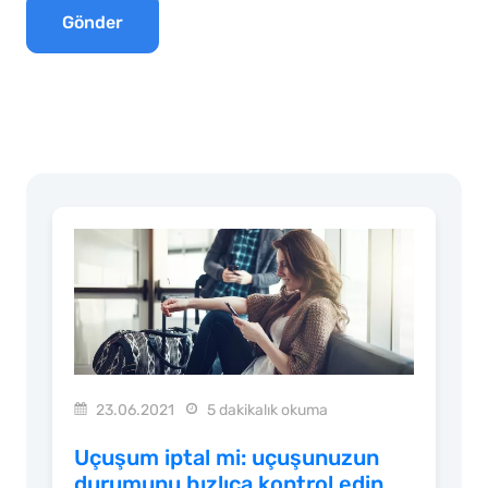
Gönder
23.06.2021
5 dakikalık okuma
Uçuşum iptal mi: uçuşunuzun
durumunu hızlıca kontrol edin