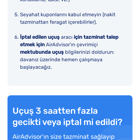
Seyahat kuponlarını kabul etmeyin (nakit
tazminattan feragat içerebilirler).
İptal edilen uçuş
aracı
için tazminat talep
etmek için
AirAdvisor'ın çevrimiçi
mektubunda uçuş
bilgilerinizi doldurun:
davanız üzerinde hemen çalışmaya
başlayacağız.
Uçuş 3 saatten fazla
gecikti veya iptal mi edildi?
AirAdvisor'ın size tazminat sağlayıp