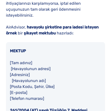
ihtiyaçlarınızı karşılamıyorsa, iptal edilen
uçuşunuzun tam olarak geri ödenmesini
isteyebilirsiniz.
AirAdvisor,
havayolu şirketine para iadesi isteyen
örnek
bir
şikayet mektubu
hazırladı:
MEKTUP
[Tam adınız]
[Havayolunun adresi]
[Adresiniz]
[Havayolunun adı]
[Posta Kodu, Şehir, Ülke]
[E-posta]
[Telefon numarası]
261/2004 (AT) sayılı Tüzüğün 7. Maddesi