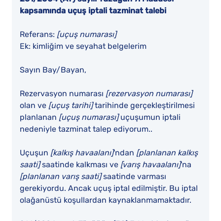
kapsamında uçuş iptali tazminat talebi
Referans:
[uçuş numarası]
Ek: kimliğim ve seyahat belgelerim
Sayın Bay/Bayan,
Rezervasyon numarası
[rezervasyon numarası]
olan ve
[uçuş tarihi]
tarihinde gerçekleştirilmesi
planlanan
[uçuş numarası]
uçuşumun iptali
nedeniyle tazminat talep ediyorum..
Uçuşun
[kalkış havaalanı]
'ndan
[planlanan kalkış
saati]
saatinde kalkması ve
[varış havaalanı]
'na
[planlanan varış saati]
saatinde varması
gerekiyordu. Ancak uçuş iptal edilmiştir. Bu iptal
olağanüstü koşullardan kaynaklanmamaktadır.