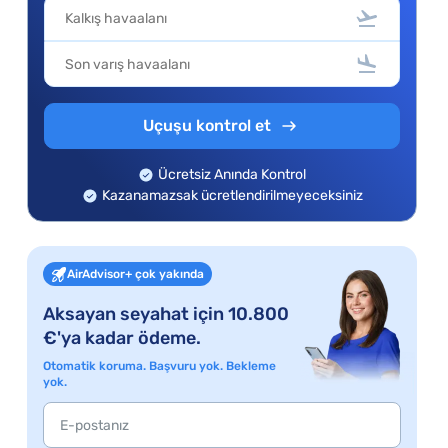
Uçuşu kontrol et
Ücretsiz Anında Kontrol
Kazanamazsak ücretlendirilmeyeceksiniz
AirAdvisor+ çok yakında
Aksayan seyahat için 10.800
€'ya kadar ödeme.
Otomatik koruma. Başvuru yok. Bekleme
yok.