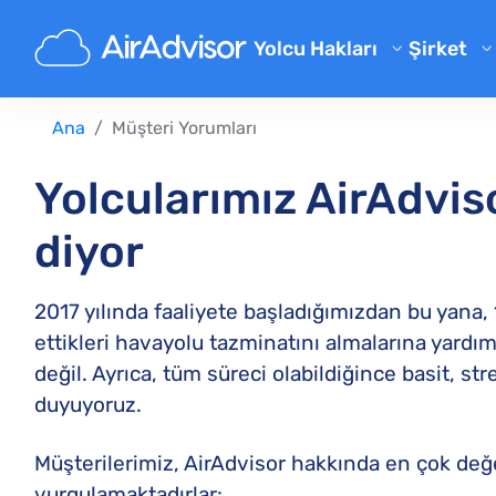
Yolcu Hakları
Şirket
Hakkımı
Uçuş Telafisi Hesaplayıcısı
Ana
Müşteri Yorumları
Blog
Rötarlı Uçuş Tazminatı
Uçuş İptali Tazminatı
Sıkça So
Yolcularımız AirAdvis
Geciken Bagaj Tazminatı
Ortaklık
diyor
Biniş Reddi Tazminatı
Havayolu Tazminatı
2017 yılında faaliyete başladığımızdan bu yana
ettikleri havayolu tazminatını almalarına yardı
Havayolu Şikayetleri
değil. Ayrıca, tüm süreci olabildiğince basit, st
Düzenlemeler
duyuyoruz.
Müşterilerimiz, AirAdvisor hakkında en çok değer
vurgulamaktadırlar: