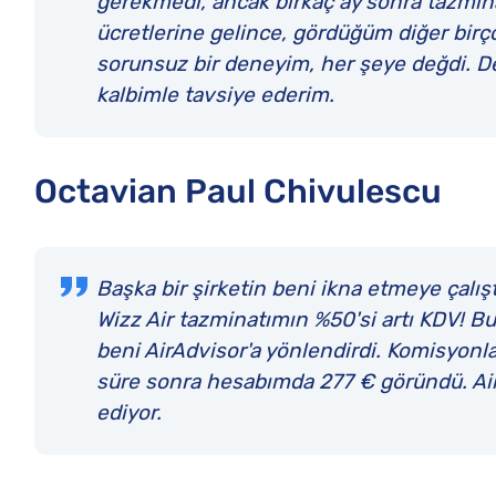
gerekmedi, ancak birkaç ay sonra tazmina
ücretlerine gelince, gördüğüm diğer birç
sorunsuz bir deneyim, her şeye değdi. D
kalbimle tavsiye ederim.
Octavian Paul Chivulescu
Başka bir şirketin beni ikna etmeye çalışt
Wizz Air tazminatımın %50'si artı KDV! B
beni AirAdvisor'a yönlendirdi. Komisyonlar
süre sonra hesabımda 277 € göründü. Air
ediyor.