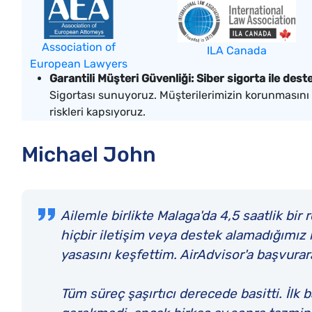
Association of
ILA Canada
European Lawyers
Garantili Müşteri Güvenliği: Siber sigorta ile des
Sigortası sunuyoruz. Müşterilerimizin korunmasını
riskleri kapsıyoruz.
Michael John
Ailemle birlikte Malaga'da 4,5 saatlik bir
hiçbir iletişim veya destek alamadığımız 
yasasını keşfettim. AirAdvisor'a başvurara
Tüm süreç şaşırtıcı derecede basitti. İl