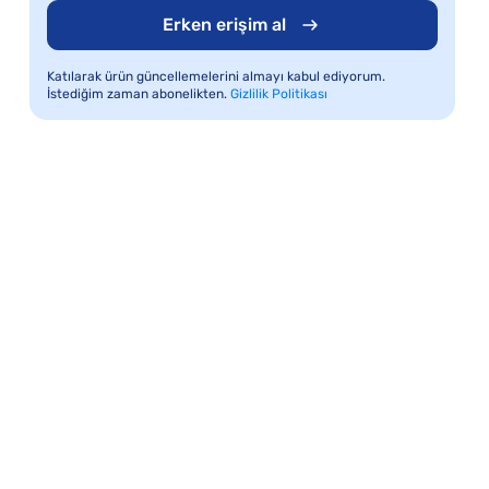
Erken erişim al
Katılarak ürün güncellemelerini almayı kabul ediyorum.
İstediğim zaman abonelikten.
Gizlilik Politikası
aam
 Müşteri
se. Good communication from Air Advisor. Very clear sp
ng the agreement and how money would be moved. Ove
service.
ün önce