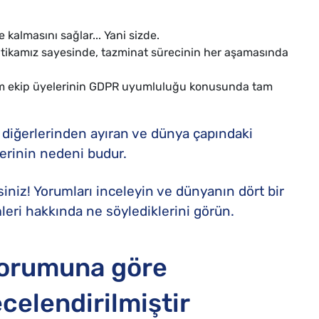
Qatar Airways Tazminatı
SunExpress Tazminatı
 kalmasını sağlar... Yani sizde.
litikamız sayesinde, tazminat sürecinin her aşamasında
Corendon Tazminatı
üm ekip üyelerinin GDPR uyumluluğu konusunda tam
 diğerlerinden ayıran ve dünya çapındaki
erinin nedeni budur.
iz! Yorumları inceleyin ve dünyanın dört bir
mleri hakkında ne söylediklerini görün.
yorumuna göre
elendirilmiştir