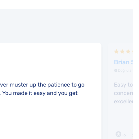
Brian S
Doğrulanmış
ever muster up the patience to go
Easy to u
e. You made it easy and you get
concerni
excellent 
2 g