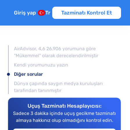
Giriş yap
Tr
Tazminatı Kontrol Et
AirAdvisor, 4,6 26.906 yorumuna göre
“Mükemmel” olarak derecelendirilmiştir
Kendi yorumunuzu yazın
Diğer sorular
Dünya çapında saygın medya kuruluşları
tarafından tanınmıştır
Uçuş Tazminatı Hesaplayıcısı:
Sadece 3 dakika içinde uçuş gecikme tazminatı
almaya hakkınız olup olmadığını kontrol edin.