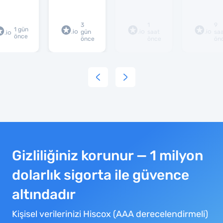
Teşekkürler
3
1
9
1 gün
gün
saat
sa
önce
önce
önce
ön
Gizliliğiniz korunur — 1 milyon
dolarlık sigorta ile güvence
altındadır
Kişisel verilerinizi Hiscox (AAA derecelendirmeli)