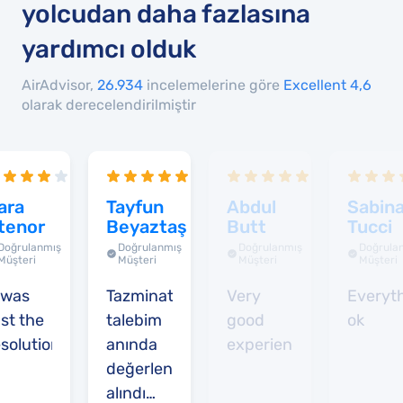
yolcudan daha fazlasına
yardımcı olduk
AirAdvisor,
26.934
incelemelerine göre
Excellent 4,6
olarak derecelendirilmiştir
ara
Tayfun
Abdul
Sabin
tenor
Beyaztaş
Butt
Tucci
Doğrulanmış
Doğrulanmış
Doğrulanmış
Doğrula
Müşteri
Müşteri
Müşteri
Müşteri
t was
Tazminat
Very
Everyt
ast the
talebim
good
ok
esolution
anında
experience
değerlendirmeye
alındı