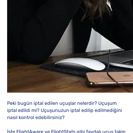
Peki bugün iptal edilen uçuşlar nelerdir? Uçuşum
iptal edildi mi? Uçuşunuzun iptal edilip edilmediğini
nasıl kontrol edebilirsiniz?
İşte FlightAware ve FlightStats gibi faydalı uçuş takip