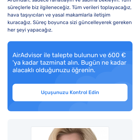
süreçlerle biz ilgileneceğiz. Tüm verileri toplayacağız,
hava taşıyıcıları ve yasal makamlarla iletişim
kuracağız. Süreç boyunca sizi güncelleyerek gereken
her şeyi yapacağız.
AirAdvisor ile talepte bulunun ve 600 €
'ya kadar tazminat alın. Bugün ne kadar
alacaklı olduğunuzu öğrenin.
Uçuşunuzu Kontrol Edin