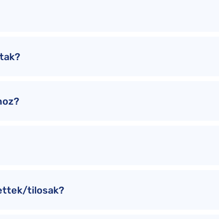
ltak?
hoz?
ttek/tilosak?