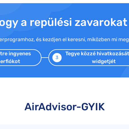
hogy a repülési zavarokat
rprogramhoz, és kezdjen el keresni, miközben mi megs
tre ingyenes
Tegye közzé hivatkozásá
3
erfiókot
widgetjét
AirAdvisor-GYIK