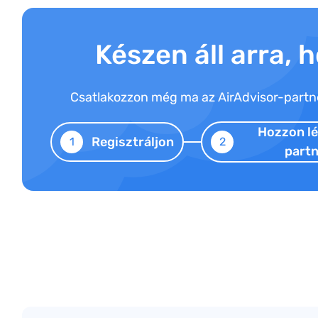
Készen áll arra, 
Csatlakozzon még ma az AirAdvisor-partne
Hozzon lé
Regisztráljon
1
2
partn