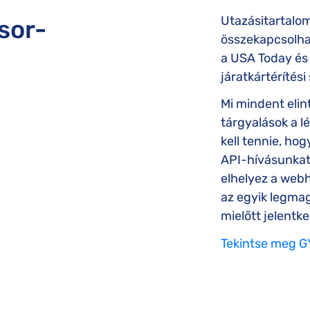
Utazásitartalo
sor-
összekapcsolhat
a USA Today és 
járatkártérítési
Mi mindent elin
tárgyalások a l
kell tennie, ho
API-hívásunkat 
elhelyez a webh
az egyik legmag
mielőtt jelent
Tekintse meg G