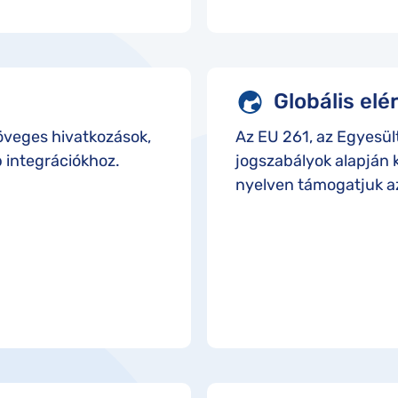
Globális el
öveges hivatkozások,
Az EU 261, az Egyesül
 integrációkhoz.
jogszabályok alapján 
nyelven támogatjuk a