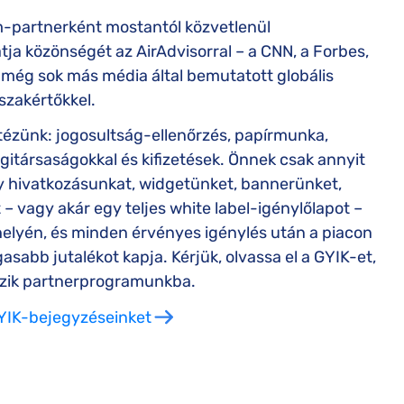
m-partnerként mostantól közvetlenül
ja közönségét az AirAdvisorral – a CNN, a Forbes,
még sok más média által bemutatott globális
 szakértőkkel.
tézünk: jogosultság-ellenőrzés, papírmunka,
égitársaságokkal és kifizetések. Önnek csak annyit
gy hivatkozásunkat, widgetünket, bannerünket,
– vagy akár egy teljes white label-igénylőlapot –
elyén, és minden érvényes igénylés után a piacon
asabb jutalékot kapja. Kérjük, olvassa el a GYIK-et,
kezik partnerprogramunkba.
YIK-bejegyzéseinket