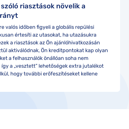
 szóló riasztások növelik a
arányt
e valós időben figyeli a globális repülési
kusan értesíti az utasokat, ha utazásukra
 ezek a riasztások az Ön ajánlóhivatkozásán
tül aktiválódnak, Ön kreditpontokat kap olyan
ket a felhasználók önállóan soha nem
 így a „vesztett” lehetőségek extra jutalékot
kül, hogy további erőfeszítéseket kellene