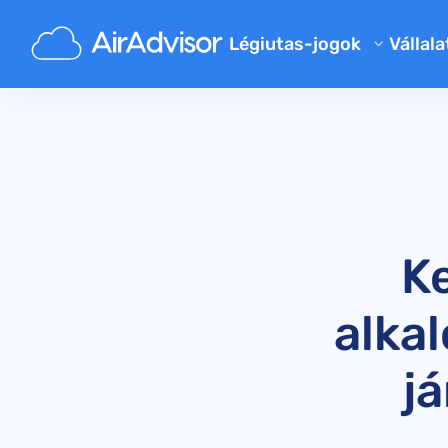
Légiutas-jogok
Vállala
Rólu
Járatkésés kártérítés kalkulá
Blog
Járatkésés kártérítés
Járattörlés kártérítés
GYIK
Elveszett poggyász kártéríté
Aján
Beszállás megtagadása kárté
K
Légitársasági kártérítés
Légitársaságokkal kapcsolat
alka
Utasjogi szabályok
já