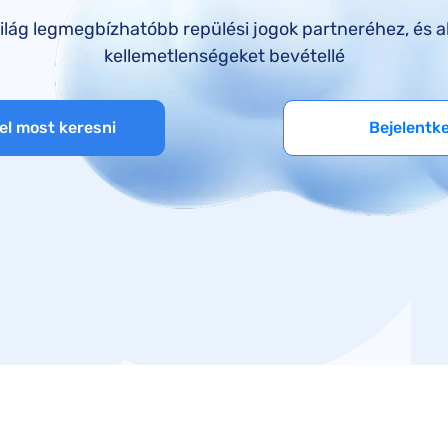
SunExpress kártérítés
ilág legmegbízhatóbb repülési jogok partneréhez, és al
Smartwings kártérítés
kellemetlenségeket bevétellé
el most keresni
Bejelentk