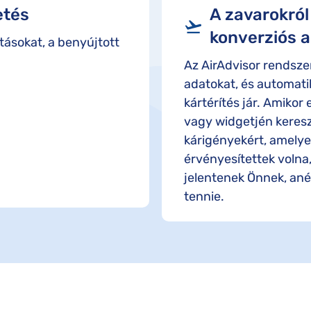
etés
A zavarokról
konverziós 
ntásokat, a benyújtott
Az AirAdvisor rendszer
adatokat, és automati
kártérítés jár. Amikor
vagy widgetjén keresz
kárigényekért, amelye
érvényesítettek volna,
jelentenek Önnek, anél
tennie.