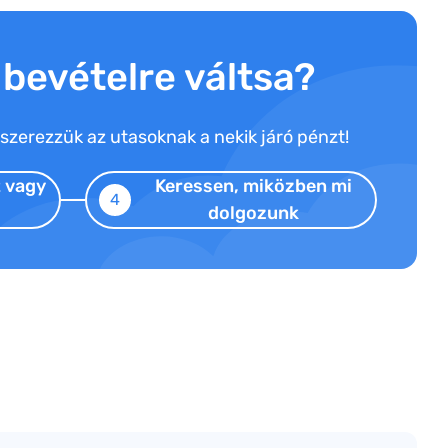
 bevételre váltsa?
zerezzük az utasoknak a nekik járó pénzt!
t
vagy
Keressen, miközben mi
4
dolgozunk