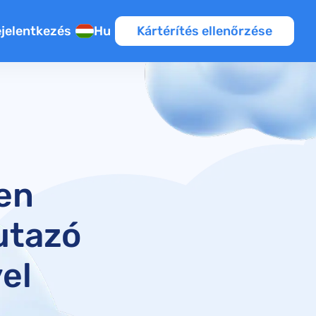
jelentkezés
Hu
Kártérítés ellenőrzése
en
utazó
yel