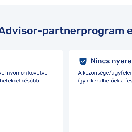
rAdvisor-partnerprogram e
Nincs nyere
tivel nyomon követve,
A közönsége/ügyfelei
k hetekkel később
így elkerülhetőek a fe