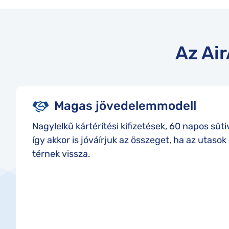
Az Ai
Magas jövedelemmodell
Nagylelkű kártérítési kifizetések, 60 napos sü
így akkor is jóváírjuk az összeget, ha az utaso
térnek vissza.