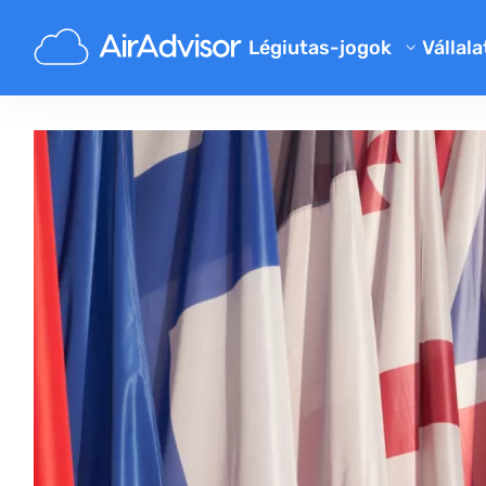
Légiutas-jogok
Vállala
Rólu
Járatkésés kártérítés kalkulá
Blog
Járatkésés kártérítés
Járattörlés kártérítés
GYIK
Elveszett poggyász kártéríté
Aján
Beszállás megtagadása kárté
Légitársasági kártérítés
Légitársaságokkal kapcsolat
Utasjogi szabályok