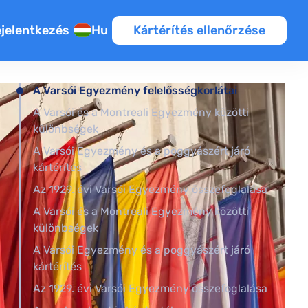
jelentkezés
Hu
Kártérítés ellenőrzése
A Varsói Egyezmény felelősségkorlátai
A Varsói és a Montreali Egyezmény közötti
különbségek
A Varsói Egyezmény és a poggyászért járó
kártérítés
Az 1929. évi Varsói Egyezmény összefoglalása
A Varsói és a Montreali Egyezmény közötti
különbségek
A Varsói Egyezmény és a poggyászért járó
kártérítés
Az 1929. évi Varsói Egyezmény összefoglalása