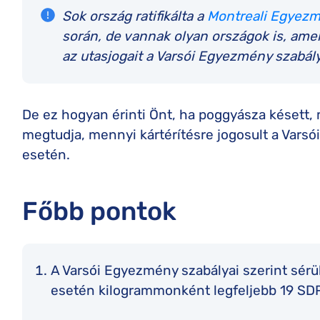
Sok ország ratifikálta a
Montreali Egyez
során, de vannak olyan országok is, am
az utasjogait a Varsói Egyezmény szabál
De ez hogyan érinti Önt, ha poggyásza késett,
megtudja, mennyi kártérítésre jogosult a Vars
esetén.
Főbb pontok
A Varsói Egyezmény szabályai szerint sérül
esetén kilogrammonként legfeljebb 19 SDR 