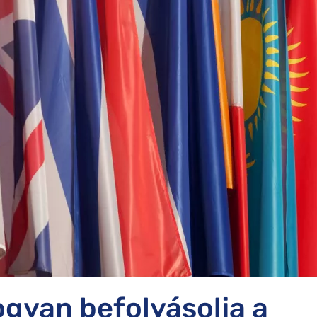
SunExpress kártérítés
Smartwings kártérítés
gyan befolyásolja a