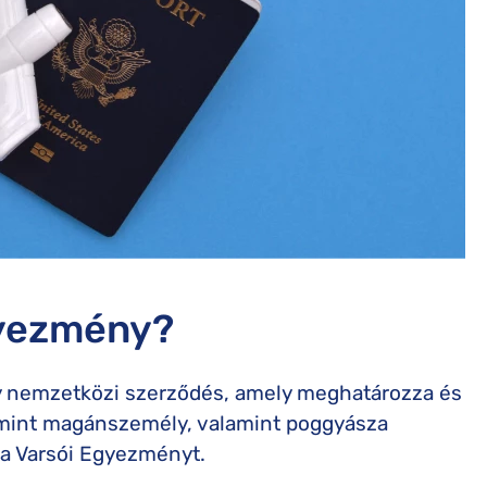
gyezmény?
y nemzetközi szerződés, amely meghatározza és
, mint magánszemély, valamint poggyásza
a a Varsói Egyezményt.