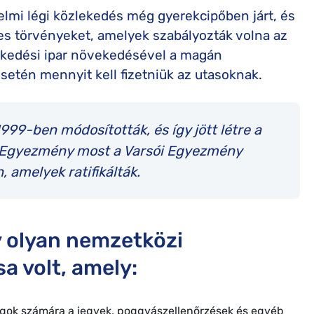
delmi légi közlekedés még gyerekcipőben járt, és
es törvényeket, amelyek szabályozták volna az
lekedési ipar növekedésével a magán
setén mennyit kell fizetniük az utasoknak.
99-ben módosították, és így jött létre a
i Egyezmény most a Varsói Egyezmény
 amelyek ratifikálták.
y olyan nemzetközi
a volt, amely:
ágok számára a jegyek, poggyászellenőrzések és egyéb