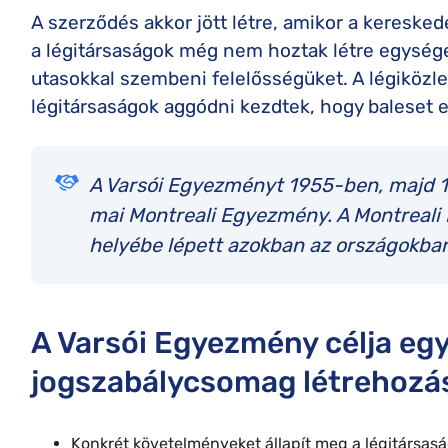
A szerződés akkor jött létre, amikor a kereske
a légitársaságok még nem hoztak létre egység
utasokkal szembeni felelősségüket. A légiköz
légitársaságok aggódni kezdtek, hogy baleset e
A Varsói Egyezményt 1955-ben, majd 19
mai Montreali Egyezmény. A Montreal
helyébe lépett azokban az országokban,
A Varsói Egyezmény célja eg
jogszabálycsomag létrehozás
Konkrét követelményeket állapít meg a légitársas