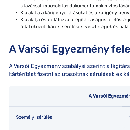
utazással kapcsolatos dokumentumok biztosításá
Kialakítja a kárigényeljárásokat és a kárigény beny
Kialakítja és korlátozza a légitársaságok felelőss
által okozott károk, sérülések, veszteségek és halá
A Varsói Egyezmény fele
A Varsói Egyezmény szabályai szerint a légitá
kártérítést fizetni az utasoknak sérülések és k
A Varsói Egyezmén
Személyi sérülés