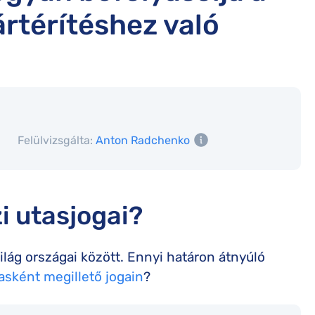
rtérítéshez való
5
Felülvizsgálta:
Anton Radchenko
i utasjogai?
ilág országai között. Ennyi határon átnyúló
asként megillető jogain
?