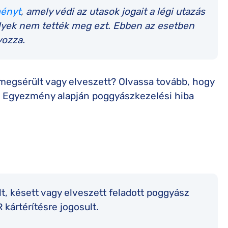
ményt
, amely védi az utasok jogait a légi utazás
elyek nem tették meg ezt. Ebben az esetben
yozza.
 megsérült vagy elveszett? Olvassa tovább, hogy
ói Egyezmény alapján poggyászkezelési hiba
t, késett vagy elveszett feladott poggyász
kártérítésre jogosult.