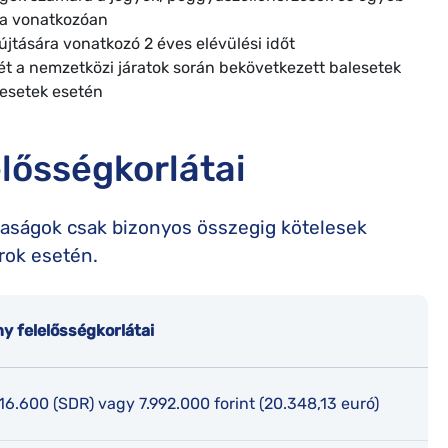
ra vonatkozóan
újtására vonatkozó 2 éves elévülési időt
égét a nemzetközi járatok során bekövetkezett balesetek
lesetek esetén
lősségkorlátai
rsaságok csak bizonyos összegig kötelesek
árok esetén.
y felelősségkorlátai
16.600 (SDR) vagy 7.992.000 forint (20.348,13 euró)