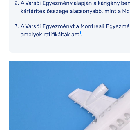
A Varsói Egyezmény alapján a kárigény ben
kártérítés összege alacsonyabb, mint a M
A Varsói Egyezményt a Montreali Egyezmény
1
amelyek ratifikálták azt
.