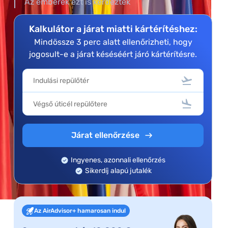
Az emberek ezt is kérdezték
Kalkulátor a járat miatti kártérítéshez:
Mindössze 3 perc alatt ellenőrizheti, hogy
jogosult-e a járat késéséért járó kártérítésre.
Járat ellenőrzése
Ingyenes, azonnali ellenőrzés
Sikerdíj alapú jutalék
Az AirAdvisor+ hamarosan indul