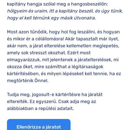
kapitány hangja szólal meg a hangosbeszélőn:
hölgyeim és uraim, itt a kapitány beszél, és úgy tűnik,
hogy el kell térnünk egy másik útvonalra.
Most azon tűnődik, hogy hol fog leszállni, és hogyan
és mikor ér a célállomásra! Akár tapasztalt már ilyet,
akár nem, a járat elterelése kellemetlen meglepetés,
amely sok stresszt okozhat. Ezért most
elmagyarázzuk, mit jelentenek a járatelterelések, mi
okozza őket, mire számíthat a légitársaságok
kártérítésében, és milyen lépéseket kell tennie, ha ez
megtörténik Önnel.
Tudja meg, jogosult-e kártérítésre ha járatát
elterelték. Ez egyszerű. Csak adja meg az
alábbiakban a repülési adatait.
Ellenőrizze a járatot