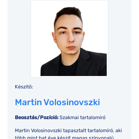
Készítő:
Martin Volosinovszki
Beosztás/Pozíció:
Szakmai tartalomíró
Martin Volosinovszki tapasztalt tartalomíró, aki
több mint hat éve készít magas színvonalú,