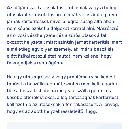
Az időjárással kapcsolatos problémák vagy a beteg
utasokkal kapcsolatos problémák valószínűleg nem
járnak kártérítéssel, mivel a légitársaság általában
nem képes ezeket a dolgokat kontrollálni. Másrészről,
az orvosi vészhelyzetek és a zűrös utasok által
okozott helyzetek miatt szintén járhat kártérítés, mert
elméletileg egy olyan személy, aki már a beszállás
előtt fizikai rosszullétet mutat, nem kellene, hogy
felengedjék a repülőgépre.
Ha egy utas agresszív vagy problémás viselkedést
tanúsít a beszállókapunál, szintén meg kell tagadni
tőle a beszállást, de ha mégis felszáll a gépre, és
később elterelést okoz, a légitársaságnak kártérítést
kell fizetnie az utasoknak a fennakadásért. A lényeg,
hogy ez az adott helyzet részleteitől függ.