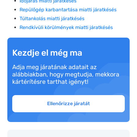
Időjárás miatti járatkésés
Repülőgép karbantartása miatti járatkésés
Túltankolás miatti járatkésés
Rendkívüli körülmények miatti járatkésés
Kezdje el még ma
Adja meg járatának adatait az
alábbiakban, hogy megtudja, mekkora
kártérítésre tarthat igényt!
Ellenőrizze járatát