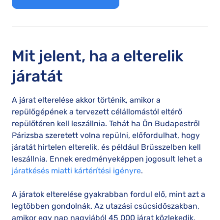
Mit jelent, ha a elterelik
járatát
A járat elterelése akkor történik, amikor a
repülőgépének a tervezett célállomástól eltérő
repülőtéren kell leszállnia. Tehát ha Ön Budapestről
Párizsba szeretett volna repülni, előfordulhat, hogy
járatát hirtelen elterelik, és például Brüsszelben kell
leszállnia. Ennek eredményeképpen jogosult lehet a
járatkésés miatti kártérítési igényre
.
A járatok elterelése gyakrabban fordul elő, mint azt a
legtöbben gondolnák. Az utazási csúcsidőszakban,
amikor egy nap nagyjából 45 000 járat közlekedik,