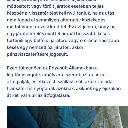
módosított vagy törölt járatok esetében teljes
készpénz-visszatérítést kell nyújtaniuk, ha az utas
nem fogad el semmilyen alternatív közlekedési
módot vagy utazási kreditet. Ez azt jelenti, hogy ha
egy járatelterelés miatt 3 óránál hosszabb késés
történik egy belföldi járaton, vagy 6 óránál hosszabb
késés egy nemzetközi járaton, akkor
pénzvisszatérítésre jogosult.
Ezen túlmenően az Egyesült Államokban a
légitársaságok szabályzata szerint az utasokat
átfoglalják, és étkezést, szállást, sőt, akár szállodai
transzfert is nyújtanak azoknak, akiknek egy éjszakán
át kell várniuk az átfoglalásra.