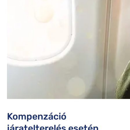
Kompenzáció
járatelterelés esetén