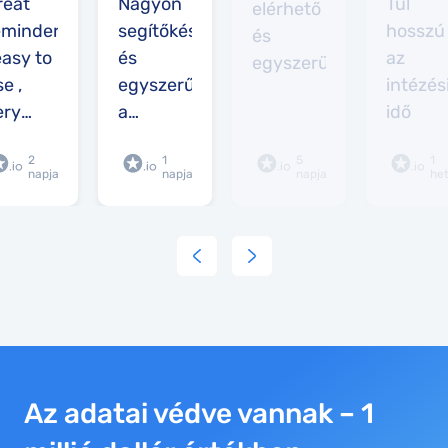
reat
Nagyon
Túl
elérhető
eminders
segítőkész
hosszú
és
easy to
és
az
egyszerü
e ,
egyszerű
intézés
ery
a
idő
rofessional
használata.
2
1
5
1
nterface
napja
napja
napja
he
Az adatai védve vannak – 1