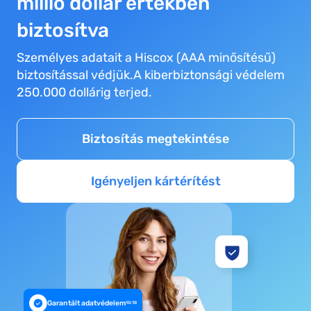
millió dollár értékben
biztosítva
Személyes adatait a Hiscox (AAA minősítésű)
biztosítással védjük.A kiberbiztonsági védelem
250.000 dollárig terjed.
Biztosítás megtekintése
Igényeljen kártérítést
Garantált adatvédelem
10:18