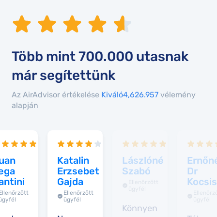
Több mint
700.000
utasnak
már segítettünk
Az AirAdvisor értékelése
Kiváló4,6
26.957
vélemény
alapján
uan
Katalin
Lászlóné
Ernőn
ega
Erzsebet
Szabó
Dr
antini
Gajda
Kocsis
Ellenőrzött
ügyfél
Ellenőrzött
Ellenőrzött
Ellenőrz
ügyfél
ügyfél
ügyfél
Könnyen