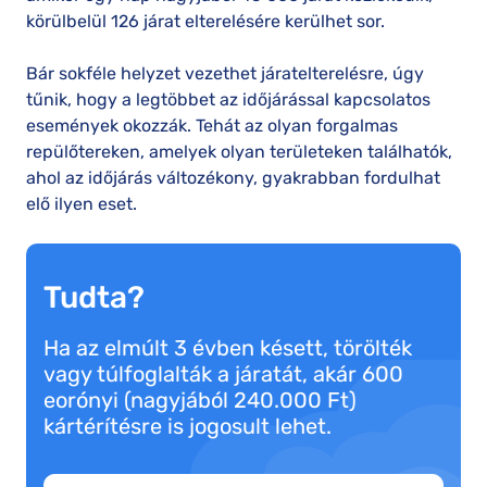
körülbelül 126 járat elterelésére kerülhet sor.
Bár sokféle helyzet vezethet járatelterelésre, úgy
tűnik, hogy a legtöbbet az időjárással kapcsolatos
események okozzák. Tehát az olyan forgalmas
repülőtereken, amelyek olyan területeken találhatók,
ahol az időjárás változékony, gyakrabban fordulhat
elő ilyen eset.
Tudta?
Ha az elmúlt 3 évben késett, törölték
vagy túlfoglalták a járatát, akár 600
eorónyi (nagyjából 240.000 Ft)
kártérítésre is jogosult lehet.