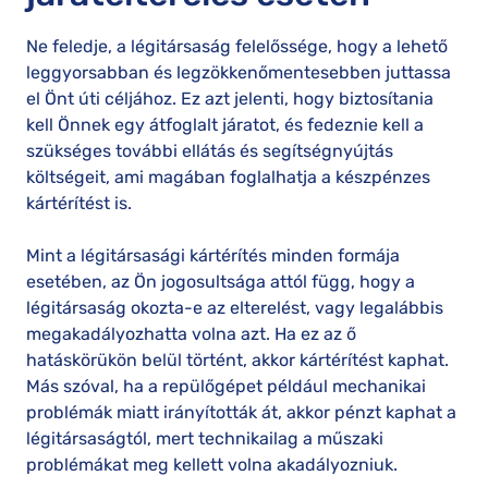
Ne feledje, a légitársaság felelőssége, hogy a lehető
leggyorsabban és legzökkenőmentesebben juttassa
el Önt úti céljához. Ez azt jelenti, hogy biztosítania
kell Önnek egy átfoglalt járatot, és fedeznie kell a
szükséges további ellátás és segítségnyújtás
költségeit, ami magában foglalhatja a készpénzes
kártérítést is.
Mint a légitársasági kártérítés minden formája
esetében, az Ön jogosultsága attól függ, hogy a
légitársaság okozta-e az elterelést, vagy legalábbis
megakadályozhatta volna azt. Ha ez az ő
hatáskörükön belül történt, akkor kártérítést kaphat.
Más szóval, ha a repülőgépet például mechanikai
problémák miatt irányították át, akkor pénzt kaphat a
légitársaságtól, mert technikailag a műszaki
problémákat meg kellett volna akadályozniuk.