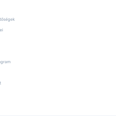
etőségek
ei
ogram
t