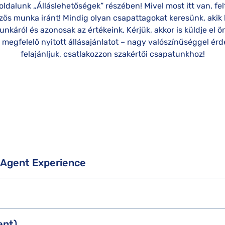
SunExpress kártérítés
ldalunk „Álláslehetőségek” részében! Mivel most itt van, fel
özös munka iránt! Mindig olyan csapattagokat keresünk, aki
Smartwings kártérítés
káról és azonosak az értékeink. Kérjük, akkor is küldje el ö
 megfelelő nyitott állásajánlatot – nagy valószínűséggel érd
felajánljuk, csatlakozzon szakértői csapatunkhoz!
l Agent Experience
ent)