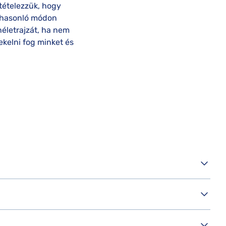
tételezzük, hogy
k hasonló módon
néletrajzát, ha nem
ekelni fog minket és