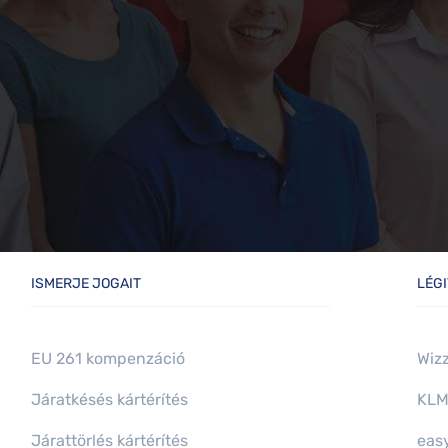
ISMERJE JOGAIT
LÉG
EU 261 kompenzáció
Wizz
Járatkésés kártérítés
KLM 
Járattörlés kártérítés
easy