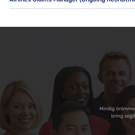
Mindig örömmel 
bring segí