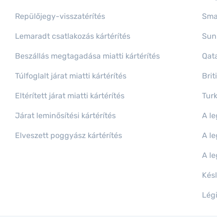
Repülőjegy-visszatérítés
Sma
Lemaradt csatlakozás kártérítés
Sun
Beszállás megtagadása miatti kártérítés
Qata
Túlfoglalt járat miatti kártérítés
Brit
Eltérített járat miatti kártérítés
Turk
Járat leminősítési kártérítés
A le
Elveszett poggyász kártérítés
A l
A le
Késl
Légi