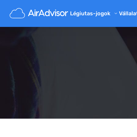
Légiutas-jogok
Vállala
Rólu
Járatkésés kártérítés kalkulá
Blog
Járatkésés kártérítés
Járattörlés kártérítés
GYIK
Elveszett poggyász kártéríté
Aján
Beszállás megtagadása kárté
Légitársasági kártérítés
Légitársaságokkal kapcsolat
Utasjogi szabályok