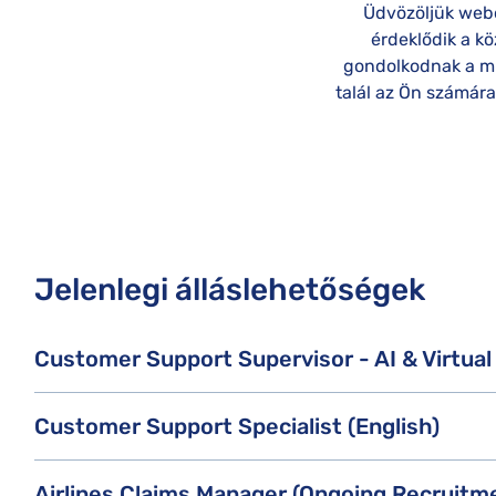
Üdvözöljük webo
érdeklődik a k
gondolkodnak a mun
talál az Ön számára
Jelenlegi álláslehetőségek
Customer Support Supervisor - AI & Virtua
Customer Support Specialist (English)
Airlines Claims Manager (Ongoing Recruitm