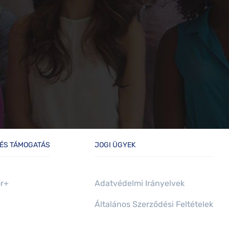
 ÉS TÁMOGATÁS
JOGI ÜGYEK
or+
Adatvédelmi Irányelvek
Általános Szerződési Feltételek