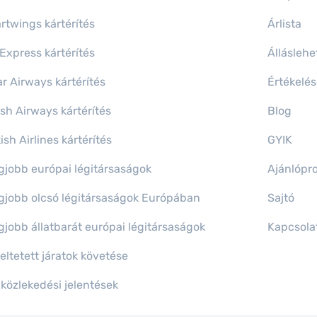
rtwings kártérítés
Árlista
Express kártérítés
Állásleh
r Airways kártérítés
Értékelés
ish Airways kártérítés
Blog
ish Airlines kártérítés
GYIK
gjobb európai légitársaságok
Ajánlópr
egjobb olcsó légitársaságok Európában
Sajtó
gjobb állatbarát európai légitársaságok
Kapcsola
eltetett járatok követése
közlekedési jelentések