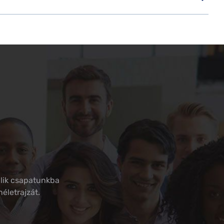
llik csapatunkba
életrajzát.