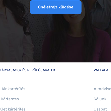
Önéletrajz küldése
ITÁRSASÁGOK ÉS REPÜLŐJÁRATOK
VÁLLALAT
 Air kártérítés
AirAdvis
kártérítés
Rólunk
Jet kártérítés
Csapat