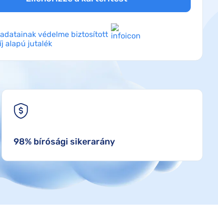
adatainak védelme biztosított
íj alapú jutalék
98% bírósági sikerarány