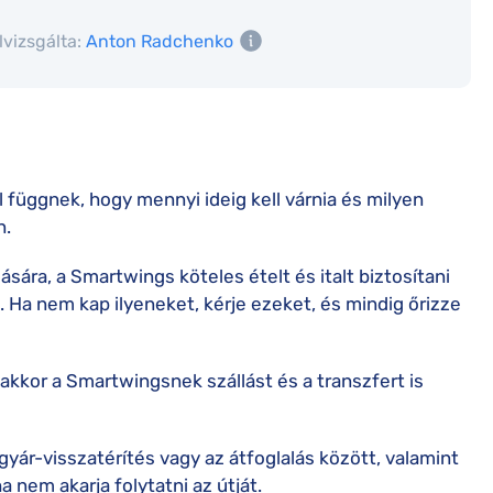
lvizsgálta:
Anton Radchenko
l függnek, hogy mennyi ideig kell várnia és milyen
n.
lására, a Smartwings köteles ételt és italt biztosítani
 Ha nem kap ilyeneket, kérje ezeket, és mindig őrizze
akkor a Smartwingsnek szállást és a transzfert is
egyár-visszatérítés vagy az átfoglalás között, valamint
a nem akarja folytatni az útját.