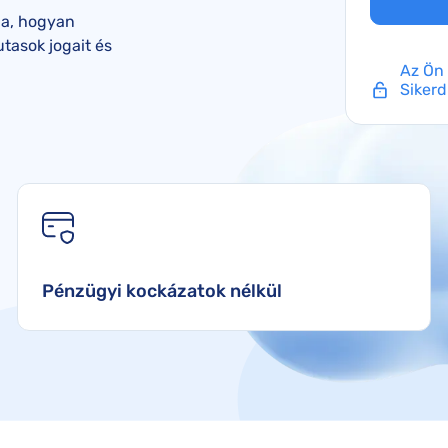
SunExpress kártérítés
ja, hogyan
Smartwings kártérítés
utasok jogait és
Az Ön 
Sikerd
Pénzügyi kockázatok nélkül