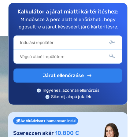
Kalkulátor a járat miatti kártérítéshez:
Mindössze 3 perc alatt ellenőrizheti, hogy
jogosult-e a járat késéséért járó kártérítésre.
Járat ellenőrzése
Ingyenes, azonnali ellenőrzés
Sikerdíj alapú jutalék
Az AirAdvisor+ hamarosan indul
Szerezzen akár
10.800 €