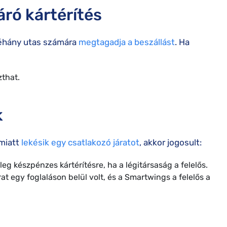
áró kártérítés
néhány utas számára
megtagadja a beszállást
. Ha
zthat.
k
 miatt
lekésik egy csatlakozó járatot
, akkor jogosult:
leg készpénzes kártérítésre, ha a légitársaság a felelős.
t egy foglaláson belül volt, és a Smartwings a felelős a