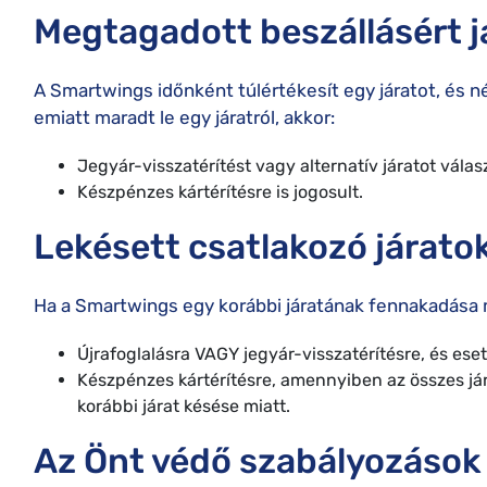
Megtagadott beszállásért j
A Smartwings időnként túlértékesít egy járatot, és 
emiatt maradt le egy járatról, akkor:
Jegyár-visszatérítést vagy alternatív járatot válas
Készpénzes kártérítésre is jogosult.
Lekésett csatlakozó járato
Ha a Smartwings egy korábbi járatának fennakadása
Újrafoglalásra VAGY jegyár-visszatérítésre, és eset
Készpénzes kártérítésre, amennyiben az összes jára
korábbi járat késése miatt.
Az Önt védő szabályozások