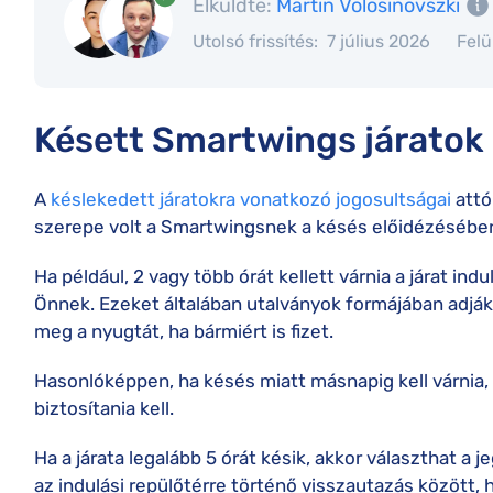
Elküldte:
Martin Volosinovszki
Utolsó frissítés:
7 július 2026
Felü
Késett Smartwings járatok
A
késlekedett járatokra vonatkozó jogosultságai
attó
szerepe volt a Smartwingsnek a késés előidézésébe
Ha például, 2 vagy több órát kellett várnia a járat indu
Önnek. Ezeket általában utalványok formájában adják.
meg a nyugtát, ha bármiért is fizet.
Hasonlóképpen, ha késés miatt másnapig kell várnia, 
biztosítania kell.
Ha a járata legalább 5 órát késik, akkor választhat a j
az indulási repülőtérre történő visszautazás között, h