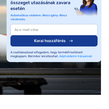
összeget utazásának zavara
esetén
Automatikus védelem. Nincs igény. Nincs
várakozás.
Korai hozzáférés
A csatlakozással elfogadom, hogy termékfrissítéseit
megkapjam. Bármikor leiratkozhat.
Adatvédelmi Irányelvek