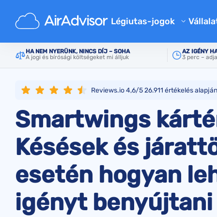
Elsődleges
Légitársaságok
SmartWings (Travel Se
Légiutas-jogok
Vállala
Rólu
Járatkésés kártérítés kalkulá
HA NEM NYERÜNK, NINCS DÍJ – SOHA
AZ IGÉNY H
A jogi és bírósági költségeket mi álljuk
3 perc – adj
Blog
Járatkésés kártérítés
Járattörlés kártérítés
GYIK
Reviews.io 4,6/5
26.911
értékelés alapjá
Elveszett poggyász kártéríté
Aján
Smartwings kártér
Beszállás megtagadása kárté
Légitársasági kártérítés
Késések és járatt
Légitársaságokkal kapcsolat
esetén hogyan le
Utasjogi szabályok
igényt benyújtani