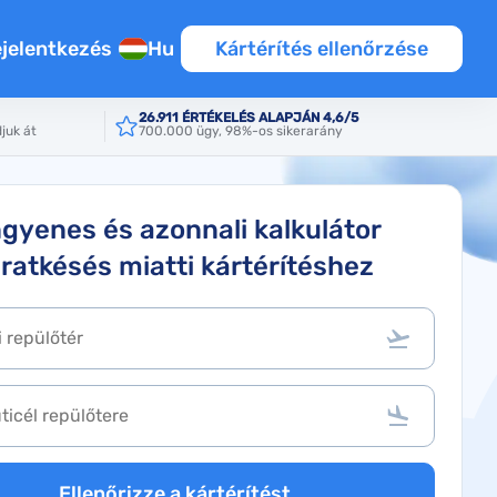
jelentkezés
Hu
Kártérítés ellenőrzése
26.911 ÉRTÉKELÉS ALAPJÁN 4,6/5
juk át
700.000 ügy, 98%-os sikerarány
ngyenes és azonnali kalkulátor
áratkésés miatti kártérítéshez
Ellenőrizze a kártérítést