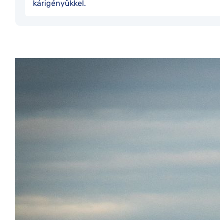
kárigényükkel.