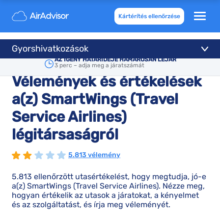
Kártérítés ellenőrzése
Gyorshivatkozások
AZ IGÉNY HATÁRIDEJE HAMAROSAN LEJÁR
3 perc – adja meg a járatszámát
Vélemények és értékelések
a(z) SmartWings (Travel
Service Airlines)
légitársaságról
5.813 vélemény
5.813 ellenőrzött utasértékelést, hogy megtudja, jó-e
a(z) SmartWings (Travel Service Airlines). Nézze meg,
hogyan értékelik az utasok a járatokat, a kényelmet
és az szolgáltatást, és írja meg véleményét.