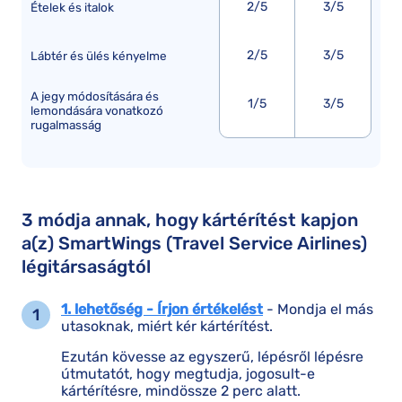
2/5
3/5
Ételek és italok
2/5
3/5
Lábtér és ülés kényelme
A jegy módosítására és
1/5
3/5
lemondására vonatkozó
rugalmasság
3 módja annak, hogy kártérítést kapjon
a(z) SmartWings (Travel Service Airlines)
légitársaságtól
1. lehetőség - Írjon értékelést
- Mondja el más
utasoknak, miért kér kártérítést.
Ezután kövesse az egyszerű, lépésről lépésre
útmutatót, hogy megtudja, jogosult-e
kártérítésre, mindössze 2 perc alatt.