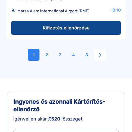
18:10
Marsa Alam International Airport (RMF)
Kifizetés ellenőrzése
1
2
3
4
5
Ingyenes és azonnali
Kártérítés-
ellenőrző
Igényeljen akár
£520!
összeget