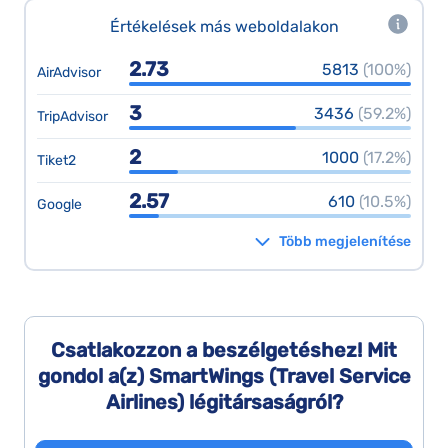
Értékelések más weboldalakon
2.73
5813
(100%)
AirAdvisor
3
3436
(59.2%)
TripAdvisor
2
1000
(17.2%)
Tiket2
2.57
610
(10.5%)
Google
Több megjelenítése
Csatlakozzon a beszélgetéshez! Mit
gondol a(z) SmartWings (Travel Service
Airlines) légitársaságról?