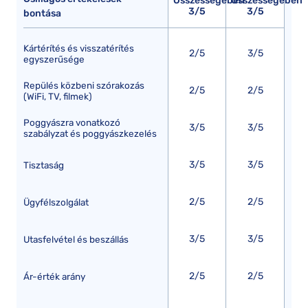
Összességében
Összességében
3/5
3/5
bontása
Kártérítés és visszatérítés
2/5
3/5
egyszerűsége
Repülés közbeni szórakozás
2/5
2/5
(WiFi, TV, filmek)
Poggyászra vonatkozó
3/5
3/5
szabályzat és poggyászkezelés
3/5
3/5
Tisztaság
2/5
2/5
Ügyfélszolgálat
3/5
3/5
Utasfelvétel és beszállás
2/5
2/5
Ár-érték arány