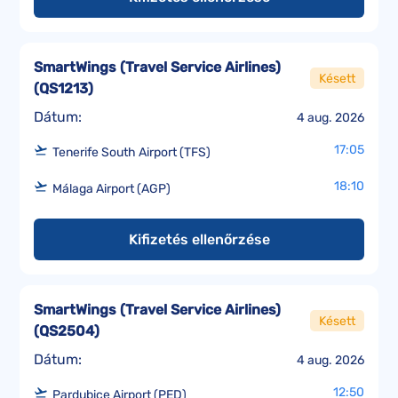
SmartWings (Travel Service Airlines)
Késett
(
QS1213
)
Dátum:
4 aug. 2026
17:05
Tenerife South Airport (TFS)
18:10
Málaga Airport (AGP)
Kifizetés ellenőrzése
SmartWings (Travel Service Airlines)
Késett
(
QS2504
)
Dátum:
4 aug. 2026
12:50
Pardubice Airport (PED)