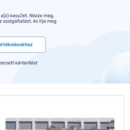
SunExpress kártérítés
Smartwings kártérítés
 a(z) easyJet. Nézze meg,
 szolgáltatást, és írja meg
értékelésekhez
rzett kártérítést