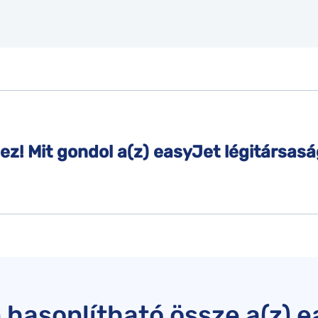
z! Mit gondol a(z) easyJet légitársasá
hasonlítható össze a(z) 