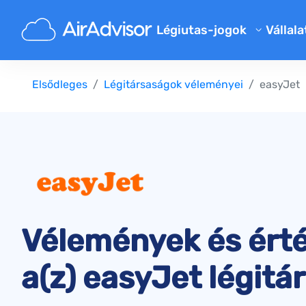
Légiutas-jogok
Vállala
Rólu
Járatkésés kártérítés kalkulá
Elsődleges
Légitársaságok véleményei
easyJet
Blog
Járatkésés kártérítés
Járattörlés kártérítés
GYIK
Elveszett poggyász kártéríté
Aján
Beszállás megtagadása kárté
Légitársasági kártérítés
Légitársaságokkal kapcsolat
Vélemények és ért
Utasjogi szabályok
a(z) easyJet légitá