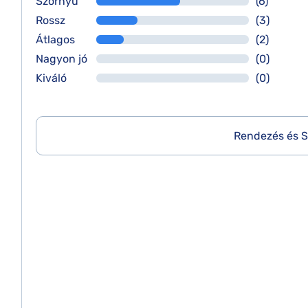
Szörnyű
(6)
Rossz
(3)
Átlagos
(2)
Nagyon jó
(0)
Kiváló
(0)
Rendezés és S