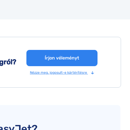
Írjon véleményt
gról?
Nézze meg, jogosult-e kártérítésre
easyJet?