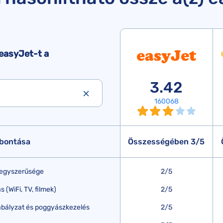
easyJet-t a
3.42
160068
 bontása
Összességében 3/5
s egyszerűsége
2/5
(WiFi, TV, filmek)
2/5
bályzat és poggyászkezelés
2/5