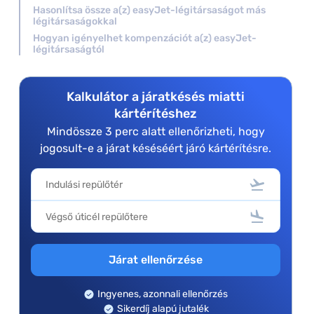
Hasonlítsa össze a(z) easyJet-légitársaságot más
légitársaságokkal
Hogyan igényelhet kompenzációt a(z) easyJet-
légitársaságtól
Kalkulátor a járatkésés miatti
kártérítéshez
Mindössze 3 perc alatt ellenőrizheti, hogy
jogosult-e a járat késéséért járó kártérítésre.
Járat ellenőrzése
Ingyenes, azonnali ellenőrzés
Sikerdíj alapú jutalék