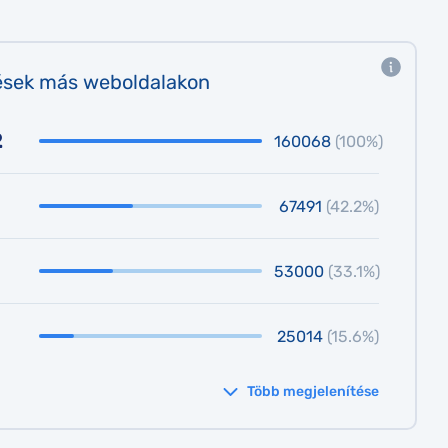
ések más weboldalakon
2
160068
(100%)
67491
(42.2%)
53000
(33.1%)
25014
(15.6%)
Több megjelenítése