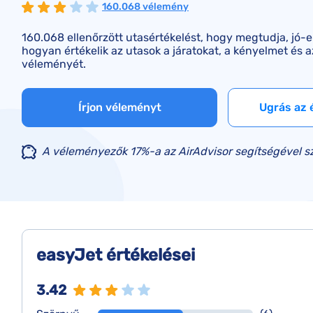
160.068 vélemény
160.068 ellenőrzött utasértékelést, hogy megtudja, jó-e
hogyan értékelik az utasok a járatokat, a kényelmet és az
véleményét.
Írjon véleményt
Ugrás az 
A véleményezők 17%-a az AirAdvisor segítségével sze
easyJet értékelései
3.42