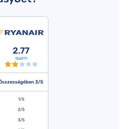
2.77
156971
Összességében 3/5
1/5
2/5
3/5