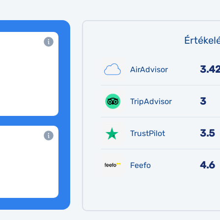
Értékel
3.4
AirAdvisor
3
TripAdvisor
3.5
TrustPilot
4.6
Feefo