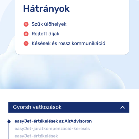
Hátrányok
Szűk ülőhelyek
Rejtett díjak
Késések és rossz kommunikáció
Gyorshivatkozások
easyJet-értékelések az AirAdvisoron
easyJet-járatkompenzáció-keresés
easyJet-értékelések