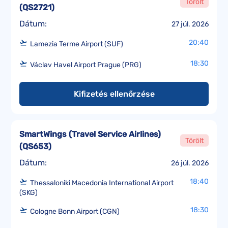
Törölt
(
QS2721
)
Dátum:
27 júl. 2026
20:40
Lamezia Terme Airport (SUF)
18:30
Václav Havel Airport Prague (PRG)
Kifizetés ellenőrzése
SmartWings (Travel Service Airlines)
Törölt
(
QS653
)
Dátum:
26 júl. 2026
18:40
Thessaloniki Macedonia International Airport
(SKG)
18:30
Cologne Bonn Airport (CGN)