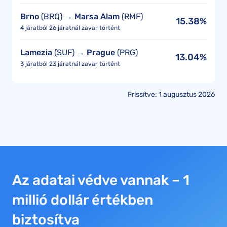
Brno
(BRQ) →
Marsa Alam
(RMF)
15.38%
4 járatból 26 járatnál zavar történt
Lamezia
(SUF) →
Prague
(PRG)
13.04%
3 járatból 23 járatnál zavar történt
Frissítve: 1 augusztus 2026
Az adatai védve vannak – 1
millió dollár értékben
biztosítva