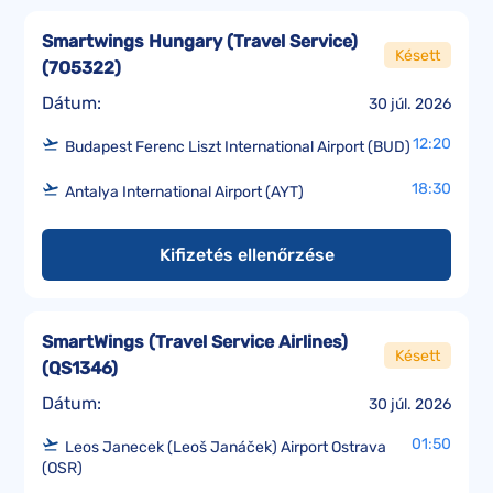
Smartwings Hungary (Travel Service)
Késett
(
7O5322
)
Dátum:
30 júl. 2026
12:20
Budapest Ferenc Liszt International Airport (BUD)
18:30
Antalya International Airport (AYT)
Kifizetés ellenőrzése
SmartWings (Travel Service Airlines)
Késett
(
QS1346
)
Dátum:
30 júl. 2026
01:50
Leos Janecek (Leoš Janáček) Airport Ostrava
(OSR)