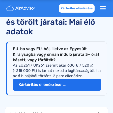
Kártérítés ellenőrzése
SmartWings járatkésései
és törölt járatai: Mai élő
adatok
EU-ba vagy EU-ból, illetve az Egyesült
Királyságba vagy onnan induló járata 3+ órát
késett, vagy törölték?
Az EU261 / UK261 szerint akár 600 € / 520 £
(~215 000 Ft) is járhat neked a légitársaságtól, ha
az ő hibájából történt. 2 perc ellenőrizni.
Kártérítés ellenőrzése →