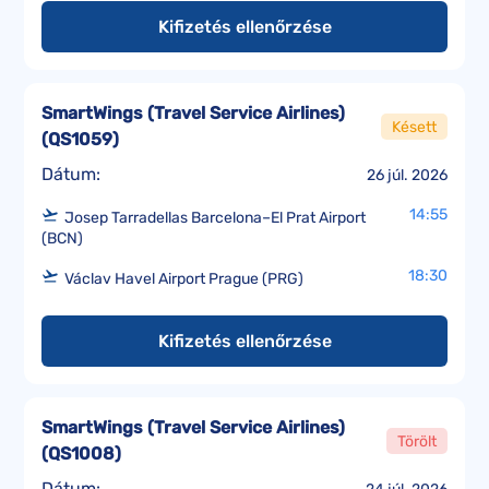
Kifizetés ellenőrzése
SmartWings (Travel Service Airlines)
Késett
(
QS1059
)
Dátum:
26 júl. 2026
14:55
Josep Tarradellas Barcelona–El Prat Airport
(BCN)
18:30
Václav Havel Airport Prague (PRG)
Kifizetés ellenőrzése
SmartWings (Travel Service Airlines)
Törölt
(
QS1008
)
Dátum: