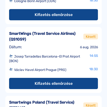
18:30
Cologne Bonn Airport (CGN)
Kifizetés ellenőrzése
SmartWings (Travel Service Airlines)
Késett
(
QS1059
)
Dátum:
6 aug. 2026
14:55
Josep Tarradellas Barcelona–El Prat Airport
(BCN)
18:30
Václav Havel Airport Prague (PRG)
Kifizetés ellenőrzése
Smartwings Poland (Travel Service)
Késett