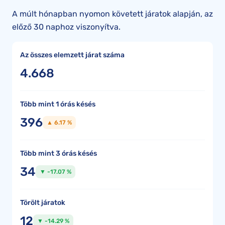
A múlt hónapban nyomon követett járatok alapján, az
előző 30 naphoz viszonyítva.
Az összes elemzett járat száma
4.668
Több mint 1 órás késés
396
▲ 6.17 %
Több mint 3 órás késés
34
▼ -17.07 %
Törölt járatok
12
▼ -14.29 %