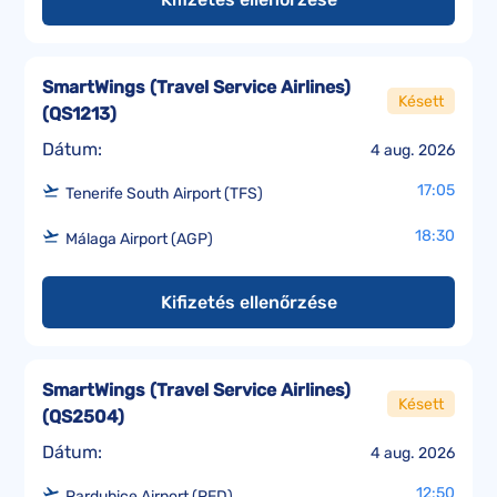
SmartWings (Travel Service Airlines)
Késett
(
QS1213
)
Dátum:
4 aug. 2026
17:05
Tenerife South Airport (TFS)
18:30
Málaga Airport (AGP)
Kifizetés ellenőrzése
SmartWings (Travel Service Airlines)
Késett
(
QS2504
)
Dátum:
4 aug. 2026
12:50
Pardubice Airport (PED)