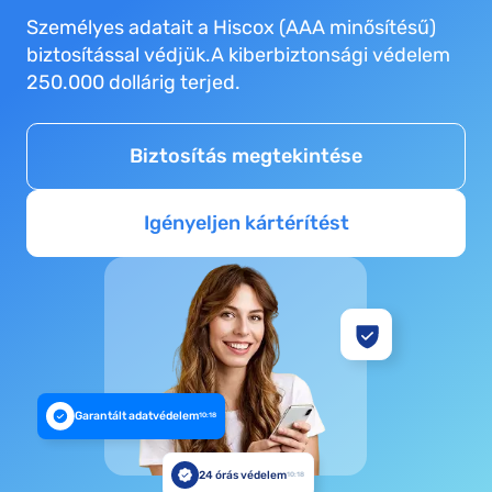
Személyes adatait a Hiscox (AAA minősítésű)
biztosítással védjük.A kiberbiztonsági védelem
250.000 dollárig terjed.
Biztosítás megtekintése
Igényeljen kártérítést
Garantált adatvédelem
10:18
24 órás védelem
10:18