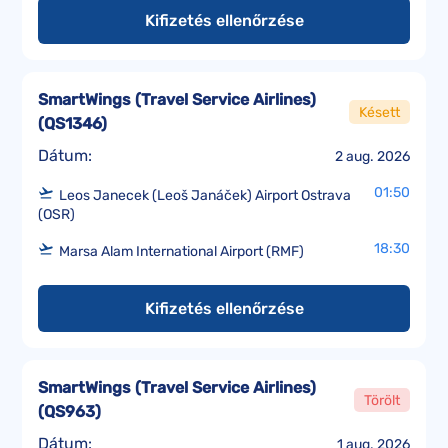
Kifizetés ellenőrzése
SmartWings (Travel Service Airlines)
Késett
(
QS1346
)
Dátum:
2 aug. 2026
01:50
Leos Janecek (Leoš Janáček) Airport Ostrava
(OSR)
18:30
Marsa Alam International Airport (RMF)
Kifizetés ellenőrzése
SmartWings (Travel Service Airlines)
Törölt
(
QS963
)
Dátum:
1 aug. 2026