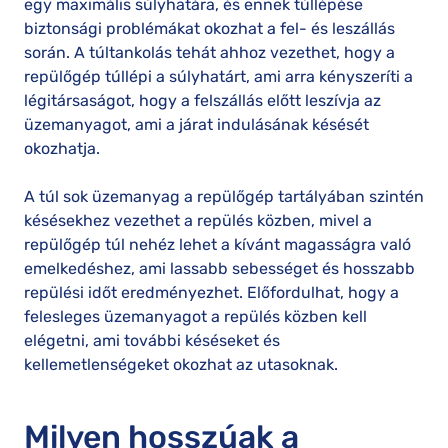
egy maximális súlyhatára, és ennek túllépése
biztonsági problémákat okozhat a fel- és leszállás
során. A túltankolás tehát ahhoz vezethet, hogy a
repülőgép túllépi a súlyhatárt, ami arra kényszeríti a
légitársaságot, hogy a felszállás előtt leszívja az
üzemanyagot, ami a járat indulásának késését
okozhatja.
A túl sok üzemanyag a repülőgép tartályában szintén
késésekhez vezethet a repülés közben, mivel a
repülőgép túl nehéz lehet a kívánt magasságra való
emelkedéshez, ami lassabb sebességet és hosszabb
repülési időt eredményezhet. Előfordulhat, hogy a
felesleges üzemanyagot a repülés közben kell
elégetni, ami további késéseket és
kellemetlenségeket okozhat az utasoknak.
Milyen hosszúak a