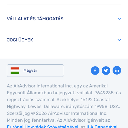
VÁLLALAT ÉS TÁMOGATÁS
JOGI ÜGYEK
Magyar
Az AirAdvisor International Inc. egy az Amerikai
Egyesült Államokban bejegyzett vállalat, 7649235-ös
regisztrációs számmal. Székhelye: 16192 Coastal
Highway, Lewes, Delaware, irányítószám 19958, USA.
Szerzői jog © 2026 AirAdvisor International Inc.
Minden jog fenntartva. Az AirAdvisor igényeit az
Európai Ügyvédek Szövetségével
, az
ILA Canadával