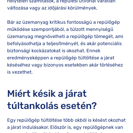
helytelen számítások, a repülési útvonal váratlan
változása vagy az időjárási körülmények.
Bár az üzemanyag kritikus fontosságú a repülőgép
működése szempontjából, a túlzott mennyiségű
üzemanyag megnövelheti a repülőgép tömegét, ami
befolyásolhatja a teljesítményét, és akár potenciális
biztonsági kockázatokat is okozhat. Ennek
eredményeképpen a repülőgép túltöltése a járat
késéséhez vagy bizonyos esetekben akár törléséhez
is vezethet.
Miért késik a járat
túltankolás esetén?
Egy repülőgép túltöltése több okból is késést okozhat
a járat indulásakor. Először is, egy repülőgépnek van