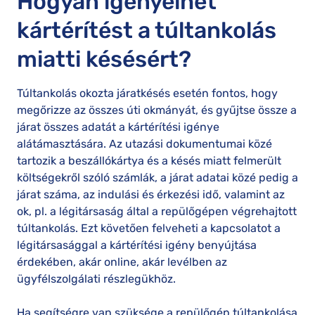
Hogyan igényelhet
kártérítést a túltankolás
miatti késésért?
Túltankolás okozta járatkésés esetén fontos, hogy
megőrizze az összes úti okmányát, és gyűjtse össze a
járat összes adatát a kártérítési igénye
alátámasztására. Az utazási dokumentumai közé
tartozik a beszállókártya és a késés miatt felmerült
költségekről szóló számlák, a járat adatai közé pedig a
járat száma, az indulási és érkezési idő, valamint az
ok, pl. a légitársaság által a repülőgépen végrehajtott
túltankolás. Ezt követően felveheti a kapcsolatot a
légitársasággal a kártérítési igény benyújtása
érdekében, akár online, akár levélben az
ügyfélszolgálati részlegükhöz.
Ha segítségre van szüksége a repülőgép túltankolása