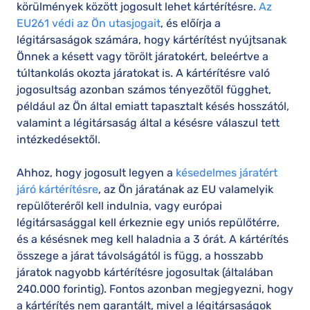
körülmények között jogosult lehet kártérítésre.
Az
EU261 védi az Ön utasjogait
, és előírja a
légitársaságok számára, hogy kártérítést nyújtsanak
Önnek a késett vagy törölt járatokért, beleértve a
túltankolás okozta járatokat is. A kártérítésre való
jogosultság azonban számos tényezőtől függhet,
például az Ön által emiatt tapasztalt késés hosszától,
valamint a légitársaság által a késésre válaszul tett
intézkedésektől.
Ahhoz, hogy jogosult legyen a
késedelmes járatért
járó kártérítésre
, az Ön járatának az EU valamelyik
repülőteréről kell indulnia, vagy európai
légitársasággal kell érkeznie egy uniós repülőtérre,
és a késésnek meg kell haladnia a 3 órát. A kártérítés
összege a járat távolságától is függ, a hosszabb
járatok nagyobb kártérítésre jogosultak (általában
240.000 forintig). Fontos azonban megjegyezni, hogy
a kártérítés nem garantált, mivel a légitársaságok