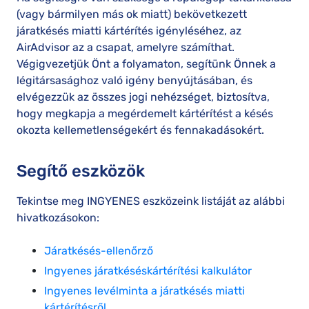
(vagy bármilyen más ok miatt) bekövetkezett
járatkésés miatti kártérítés igényléséhez, az
AirAdvisor az a csapat, amelyre számíthat.
Végigvezetjük Önt a folyamaton, segítünk Önnek a
légitársasághoz való igény benyújtásában, és
elvégezzük az összes jogi nehézséget, biztosítva,
hogy megkapja a megérdemelt kártérítést a késés
okozta kellemetlenségekért és fennakadásokért.
Segítő eszközök
Tekintse meg INGYENES eszközeink listáját az alábbi
hivatkozásokon:
Járatkésés-ellenőrző
Ingyenes járatkéséskártérítési kalkulátor
Ingyenes levélminta a járatkésés miatti
kártérítésről