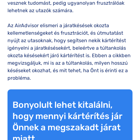
vesznek tudomást, pedig ugyanolyan frusztrálóak
lehetnek az utazók számára.
Az AirAdvisor elismeri a járatkésések okozta
kellemetlenségeket és frusztrációt, és útmutatást
nyújt az utasoknak, hogy segítsen nekik kártérítést
igényelni a járatkésésekért, beleértve a túltankolás
okozta késésekért járó kártérítést is. Ebben a cikkben
megvizsgáljuk, mi is az a túltankolás, milyen hosszú
késéseket okozhat, és mit tehet, ha Önt is érinti ez a
probléma.
Bonyolult lehet kitalálni,
hogy mennyi kártérítés jár
Önnek a megszakadt járat
miatt