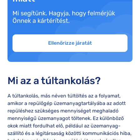
Mi segítünk. Hagyja, hogy felmérjük
Önnek a kártérítést.
Ellenőrizze járatát
Mi az a túltankolás?
A túltankolás, más néven túltöltés az a folyamat,
amikor a repülőgép üzemanyagtartályába az adott
repüléshez szükséges mennyiséget meghaladó
mennyiségű üzemanyagot töltenek. Ez különböző
okok miatt fordulhat elő, például az üzemanyag-
szállító és a légitársaság közötti kommunikációs hiba,