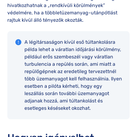
hivatkozhatnak a „rendkívüli körülmények”
védelmére, ha a többletüzemanyag-utánpótlást
rajtuk kívül álló tényezők okozták.
A légitársaságon kívül eső túltankolásra
példa lehet a váratlan időjárási körülmény,
például erős szembeszél vagy váratlan
turbulencia a repülés során, ami miatt a
repülőgépnek az eredetileg tervezettnél
több üzemanyagot kell felhasználnia. Ilyen
esetben a pilóta kérheti, hogy egy
leszállás során további üzemanyagot
adjanak hozzá, ami túltankolást és
esetleges késéseket okozhat.