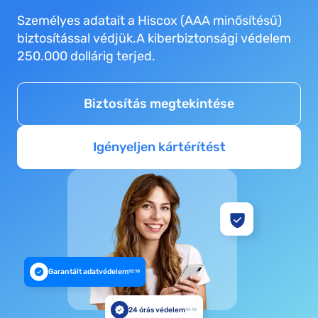
Személyes adatait a Hiscox (AAA minősítésű)
biztosítással védjük.A kiberbiztonsági védelem
250.000 dollárig terjed.
Biztosítás megtekintése
Igényeljen kártérítést
Garantált adatvédelem
10:18
24 órás védelem
10:18