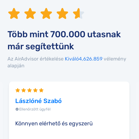
Több mint
700.000
utasnak
már segítettünk
Az AirAdvisor értékelése
Kiváló4,6
26.859
vélemény
alapján
Lászlóné Szabó
Ellenőrzött ügyfél
Könnyen elérhető és egyszerü