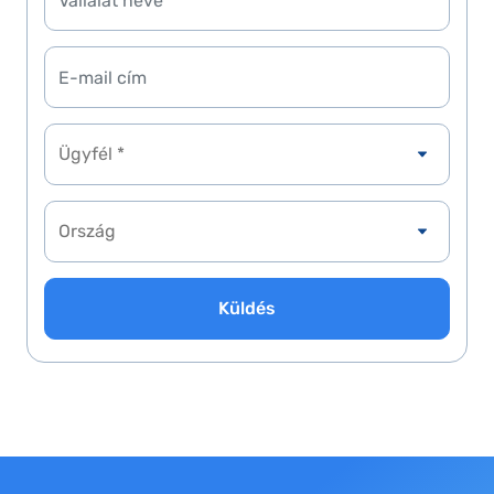
Ügyfél *
Küldés