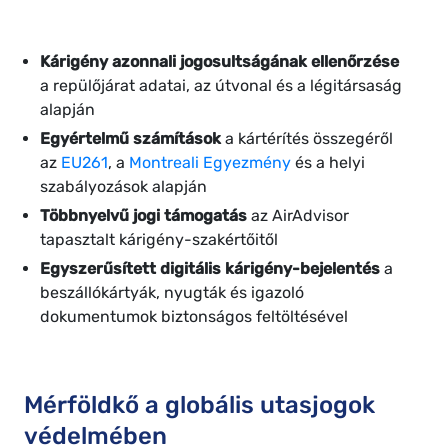
Kárigény azonnali jogosultságának ellenőrzése
a repülőjárat adatai, az útvonal és a légitársaság
alapján
Egyértelmű számítások
a kártérítés összegéről
az
EU261
, a
Montreali Egyezmény
és a helyi
szabályozások alapján
Többnyelvű jogi támogatás
az AirAdvisor
tapasztalt kárigény-szakértőitől
Egyszerűsített digitális kárigény-bejelentés
a
beszállókártyák, nyugták és igazoló
dokumentumok biztonságos feltöltésével
Mérföldkő a globális utasjogok
védelmében