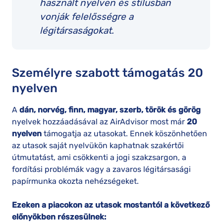
használt nyelven és stílusban
vonják felelősségre a
légitársaságokat.
Személyre szabott támogatás 20
nyelven
A
dán, norvég, finn, magyar, szerb, török és görög
nyelvek hozzáadásával az AirAdvisor most már
20
nyelven
támogatja az utasokat. Ennek köszönhetően
az utasok saját nyelvükön kaphatnak szakértői
útmutatást, ami csökkenti a jogi szakzsargon, a
fordítási problémák vagy a zavaros légitársasági
papírmunka okozta nehézségeket.
Ezeken a piacokon az utasok mostantól a következő
előnyökben részesülnek: