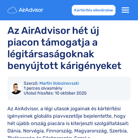
Kártérítés ellenőrzése
Az AirAdvisor hét új
piacon támogatja a
légitársaságoknak
benyújtott kárigényeket
Szerző:
Martin Volosinovszki
1 perces olvasmány
Utolsó frissítés:
10 október 2025
Az AirAdvisor, a légi utasok jogainak és kártérítési
igényeinek globális piavvezetője bejelentette, hogy
hét újabb ország piacára is kiterjeszti szolgáltatásait:
Dánia, Norvégia, Finnország, Magyarország, Szerbia,