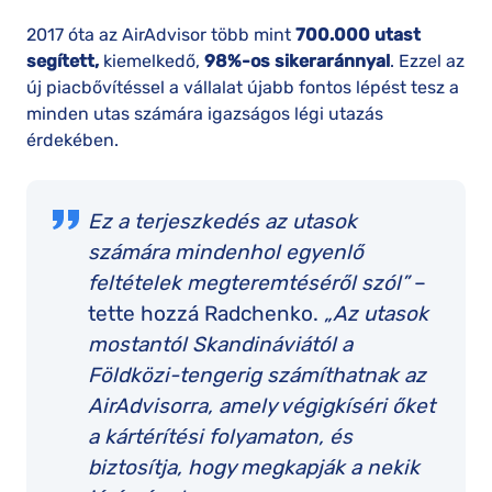
2017 óta az AirAdvisor több mint
700.000 utast
segített,
kiemelkedő,
98%-os sikeraránnyal
. Ezzel az
új piacbővítéssel a vállalat újabb fontos lépést tesz a
minden utas számára igazságos légi utazás
érdekében.
Ez a terjeszkedés az utasok
számára mindenhol egyenlő
feltételek megteremtéséről szól”
–
tette hozzá Radchenko.
„Az utasok
mostantól Skandináviától a
Földközi-tengerig számíthatnak az
AirAdvisorra, amely végigkíséri őket
a kártérítési folyamaton, és
biztosítja, hogy megkapják a nekik