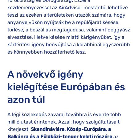
Törökország és Görögország. Ezzel a
kezdeményezéssel az AirAdvisor mostantól lehetővé
teszi az ezeken a területeken utazók számára, hogy
anyanyelvükön nyújtsák be a repülőjárat késése,
törlése, a beszállás megtagadása, valamint poggyász
elvesztése, illetve késése miatti kárigényüket, így a
kártérítési igény benyújtása a korábbinál egyszerűbb
és könnyebben hozzáférhető lesz.
A növekvő igény
kielégítése Európában és
azon túl
A légi közlekedés zavarai továbbra is évente több
millió utast érintenek. Azzal, hogy szolgáltatásait
kiterjeszti
Skandináviára, Közép-Európára, a
Balkánra és a Földközi-tenger keleti részére
az