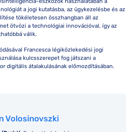
esintelligencia-eszközök használatában a
hnológiát a jogi kutatásba, az ügykezelésbe és az
lítése tökéletesen összhangban áll az
met ötvözi a technológiai innovációval, így az
thatóbbá válik.
ódásával Francesca légiközlekedési jogi
ználása kulcsszerepet fog játszani a
r digitális átalakulásának előmozdításában.
n Volosinovszki