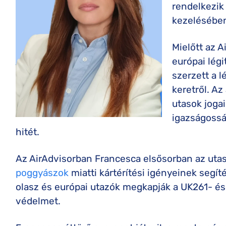
rendelkezik 
kezelésében
Mielőtt az 
európai légi
szerzett a 
keretről. Az
utasok jogai
igazságossá
hitét.
Az AirAdvisorban Francesca elsősorban az utas
poggyászok
miatti kártérítési igényeinek segít
olasz és európai utazók megkapják a UK261- é
védelmet.