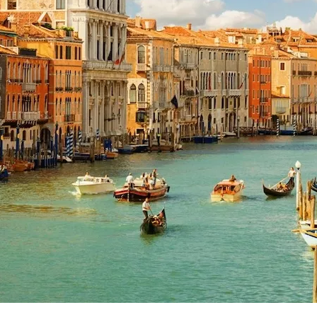
SunExpress kártérítés
Smartwings kártérítés