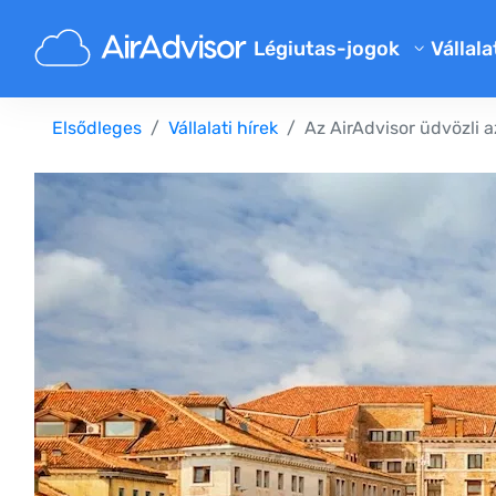
Légiutas-jogok
Vállala
Rólu
Járatkésés kártérítés kalkulá
Elsődleges
Vállalati hírek
Az AirAdvisor üdvözli a
Blog
Járatkésés kártérítés
Járattörlés kártérítés
GYIK
Elveszett poggyász kártéríté
Aján
Beszállás megtagadása kárté
Légitársasági kártérítés
Légitársaságokkal kapcsolat
Utasjogi szabályok