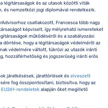
a légitársaságok és az utasok közötti viták
, és nemzetközi jogi diplomával rendelkezik.
AirAdvisorhoz csatlakozott, Francesca több nagy
társaságot képviselt, így mélyreható ismereteket
légitársaságok működéséről és a szabályozási
 a döntése, hogy a légitársaságok védelméről az
nak védelmére váltott, tükrözi az utazók iránti
g, hozzáférhetőség és jogszerűség iránti erős
ok járatkésések, járattörlések és
elveszett
ésére fog összpontosítani, biztosítva, hogy az
s
EU261-rendeletek
alapján őket megillető