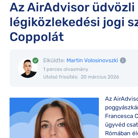
Az AirAdvisor üdvözli
légiközlekedési jogi 
Coppolát
Elküldte:
Martin Volosinovszki
1 perces olvasmány
Utolsó frissítés:
20 március 2026
Az AirAdviso
poggyászkárt
Francesca C
ügyvéd csat
Rómában élő