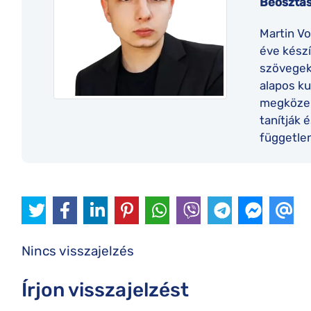
Beosztás
Martin Vo
éve készí
szövegek
alapos ku
megközel
tanítják 
független
Nincs visszajelzés
Írjon visszajelzést