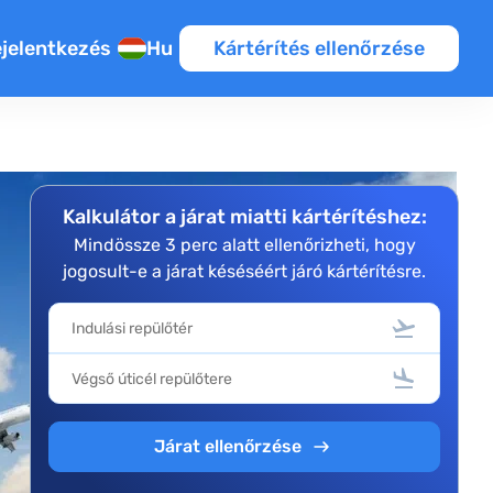
jelentkezés
Hu
Kártérítés ellenőrzése
Kalkulátor a járat miatti kártérítéshez:
Mindössze 3 perc alatt ellenőrizheti, hogy
jogosult-e a járat késéséért járó kártérítésre.
Járat ellenőrzése