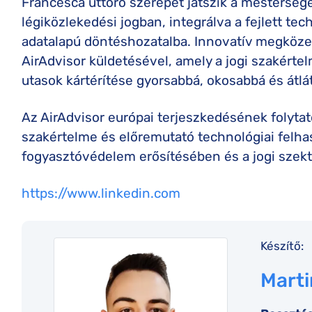
Francesca úttörő szerepet játszik a mesterség
légiközlekedési jogban, integrálva a fejlett tec
adatalapú döntéshozatalba. Innovatív megköze
AirAdvisor küldetésével, amely a jogi szakértel
utasok kártérítése gyorsabbá, okosabbá és átlá
Az AirAdvisor európai terjeszkedésének folytat
szakértelme és előremutató technológiai felhas
fogyasztóvédelem erősítésében és a jogi szekto
https://www.linkedin.com
Készítő:
Marti