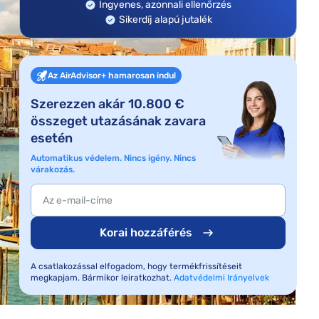
Ingyenes, azonnali ellenőrzés
Sikerdíj alapú jutalék
Az AirAdvisor+ hamarosan indul
Szerezzen akár 10.800 €
összeget utazásának zavara
esetén
Automatikus védelem. Nincs igény. Nincs
várakozás.
Korai hozzáférés
A csatlakozással elfogadom, hogy termékfrissítéseit
megkapjam. Bármikor leiratkozhat.
Adatvédelmi Irányelvek