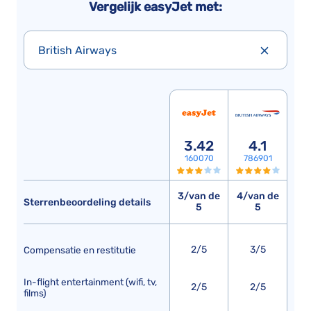
Vergelijk easyJet met:
British Airways
3.42
4.1
160070
786901
3/van de
4/van de
Sterrenbeoordeling details
5
5
2/5
3/5
Compensatie en restitutie
In-flight entertainment (wifi, tv,
2/5
2/5
films)