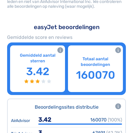
leden en niet van AirAdvisor International Inc. We controleren
alle beoordelingen op naleving (waar mogelijk).
easyJet beoordelingen
Gemiddelde score en reviews
Gemiddeld aantal
Totaal aantal
sterren
beoordelingen
3.42
160070
Beoordelingssites distributie
3.42
160070
(100%)
AirAdvisor
3
67491
(42.2%)