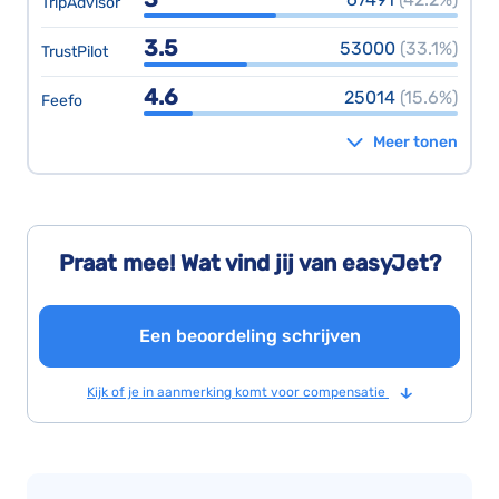
TripAdvisor
3.5
53000
(33.1%)
TrustPilot
4.6
25014
(15.6%)
Feefo
Meer tonen
Praat mee! Wat vind jij van easyJet?
Een beoordeling schrijven
Kijk of je in aanmerking komt voor compensatie