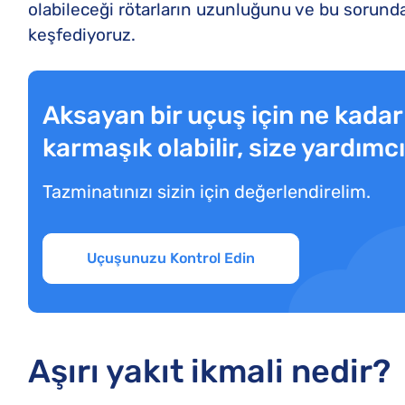
olabileceği rötarların uzunluğunu ve bu sorunda
keşfediyoruz.
Aksayan bir uçuş için ne kada
karmaşık olabilir, size yardımc
Tazminatınızı sizin için değerlendirelim.
Uçuşunuzu Kontrol Edin
Aşırı yakıt ikmali nedir?