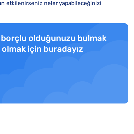
n etkilenirseniz neler yapabileceğinizi
r borçlu olduğunuzu bulmak
ı olmak için buradayız