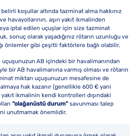
 belirli koşullar altında tazminat alma hakkınız
r ve havayollarının, aşırı yakıt ikmalinden
ya iptal edilen uçuşlar için size tazminat
uk, sonuç olarak yaşadığınız rötarın uzunluğu ve
önlemler gibi çeşitli faktörlere bağlı olabilir.
n, uçuşunuzun AB içindeki bir havalimanından
yle bir AB havalimanına varmış olması ve rötarın
azminat miktarı uçuşunuzun mesafesine de
 almaya hak kazanır (genellikle 600 € yani
 yakıt ikmalinin kendi kontrolleri dışındaki
lları
“olağanüstü durum”
savunması talep
ini unutmamak önemlidir.
olan aşırı yakıt ikmali durumuna örnek olarak,