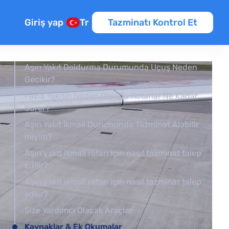
Giriş yap
Tr
Tazminatı Kontrol Et
Aşırı Yakıt Doldurma Durumunda Uçuş Neden
Gecikir?
Fazla Yakıtın Neden Olduğu Rötarlar Ne Kadar
Sürer?
Aşırı Yakıt İkmali Durumunda Tazminat Alabilir
miyim?
Aşırı yakıt ikmali rötarı için nasıl tazminat talep
edilir?
Aşırı yakıt ikmali rötarı için nasıl tazminat talep
edilir?
Size Yardımcı Olacak Araçlar
Kaynaklar & Ek Okumalar