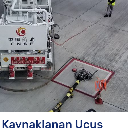
Qatar Airways Tazminatı
SunExpress Tazminatı
Corendon Tazminatı
en Kaynaklanan Uçuş