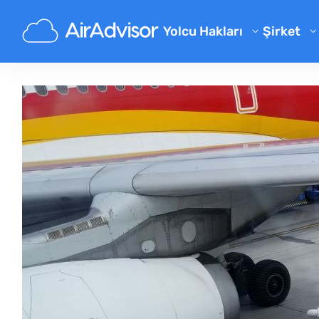
Yolcu Hakları
Şirket
Hakkımı
Uçuş Telafisi Hesaplayıcısı
Blog
Rötarlı Uçuş Tazminatı
Uçuş İptali Tazminatı
Sıkça So
Geciken Bagaj Tazminatı
Ortaklık
Biniş Reddi Tazminatı
Havayolu Tazminatı
Havayolu Şikayetleri
Düzenlemeler