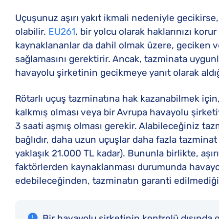
Uçuşunuz aşırı yakıt ikmali nedeniyle gecikirse,
olabilir.
EU261
, bir yolcu olarak haklarınızı koru
kaynaklananlar da dahil olmak üzere, geciken ve
sağlamasını gerektirir. Ancak, tazminata uygunl
havayolu şirketinin gecikmeye yanıt olarak aldığı 
Rötarlı uçuş tazminatına hak kazanabilmek içi
kalkmış olması veya bir Avrupa havayolu şirketi
3 saati aşmış olması gerekir. Alabileceğiniz t
bağlıdır, daha uzun uçuşlar daha fazla tazminat
yaklaşık 21.000 TL kadar). Bununla birlikte, aşırı
faktörlerden kaynaklanması durumunda havayo
edebileceğinden, tazminatın garanti edilmediğ
Bir havayolu şirketinin kontrolü dışında 