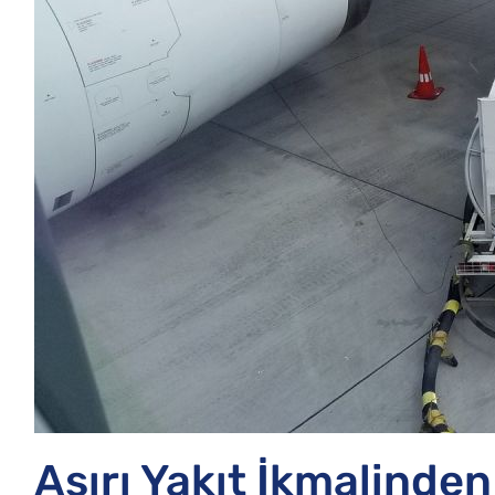
Aşırı Yakıt İkmalind