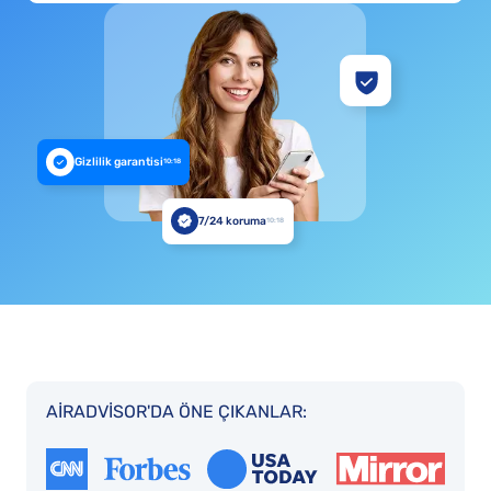
Gizlilik garantisi
10:18
7/24 koruma
10:18
AIRADVISOR'DA ÖNE ÇIKANLAR: