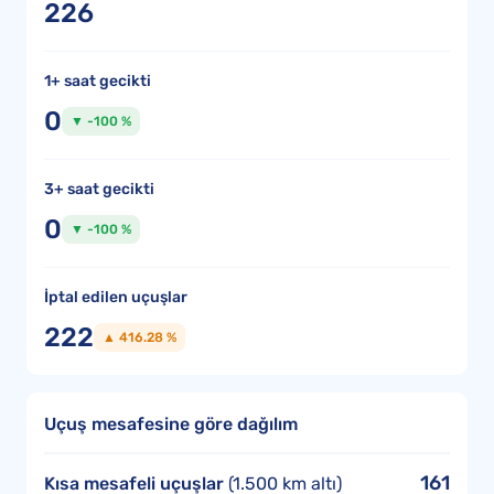
226
1+ saat gecikti
0
▼ -100 %
3+ saat gecikti
0
▼ -100 %
İptal edilen uçuşlar
222
▲ 416.28 %
Uçuş mesafesine göre dağılım
161
Kısa mesafeli uçuşlar
(1.500 km altı)