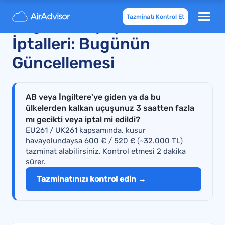
Tazminatı Kontrol Et
Pegasus Uçuş Rötarları ve
İptalleri: Bugünün
Güncellemesi
AB veya İngiltere'ye giden ya da bu
ülkelerden kalkan uçuşunuz 3 saatten fazla
mı gecikti veya iptal mi edildi?
EU261 / UK261 kapsamında, kusur
havayolundaysa 600 € / 520 £ (~32.000 TL)
tazminat alabilirsiniz. Kontrol etmesi 2 dakika
sürer.
Tazminatınızı kontrol edin →