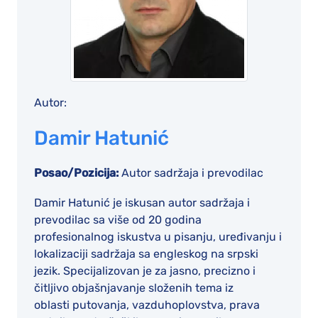
Autor:
Damir Hatunić
Posao/Pozicija:
Autor sadržaja i prevodilac
Damir Hatunić je iskusan autor sadržaja i
prevodilac sa više od 20 godina
profesionalnog iskustva u pisanju, uređivanju i
lokalizaciji sadržaja sa engleskog na srpski
jezik. Specijalizovan je za jasno, precizno i
čitljivo objašnjavanje složenih tema iz
oblasti putovanja, vazduhoplovstva, prava