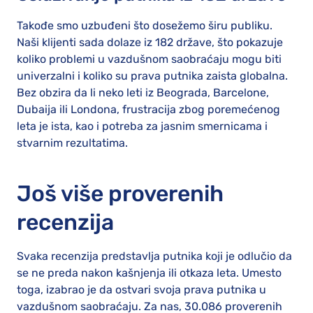
Takođe smo uzbuđeni što dosežemo širu publiku.
Naši klijenti sada dolaze iz 182 države, što pokazuje
koliko problemi u vazdušnom saobraćaju mogu biti
univerzalni i koliko su prava putnika zaista globalna.
Bez obzira da li neko leti iz Beograda, Barcelone,
Dubaija ili Londona, frustracija zbog poremećenog
leta je ista, kao i potreba za jasnim smernicama i
stvarnim rezultatima.
Još više proverenih
recenzija
Svaka recenzija predstavlja putnika koji je odlučio da
se ne preda nakon kašnjenja ili otkaza leta. Umesto
toga, izabrao je da ostvari svoja prava putnika u
vazdušnom saobraćaju. Za nas, 30.086 proverenih