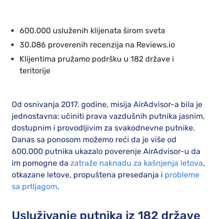
600.000 usluženih klijenata širom sveta
30.086 proverenih recenzija na Reviews.io
Klijentima pružamo podršku u 182 države i
teritorije
Od osnivanja 2017. godine, misija AirAdvisor-a bila je
jednostavna: učiniti prava vazdušnih putnika jasnim,
dostupnim i provodljivim za svakodnevne putnike.
Danas sa ponosom možemo reći da je više od
600.000 putnika ukazalo poverenje AirAdvisor-u da
im pomogne da
zatraže naknadu za kašnjenja letova
,
otkazane letove, propuštena presedanja i
probleme
sa prtljagom
.
Usluživanje putnika iz 182 države