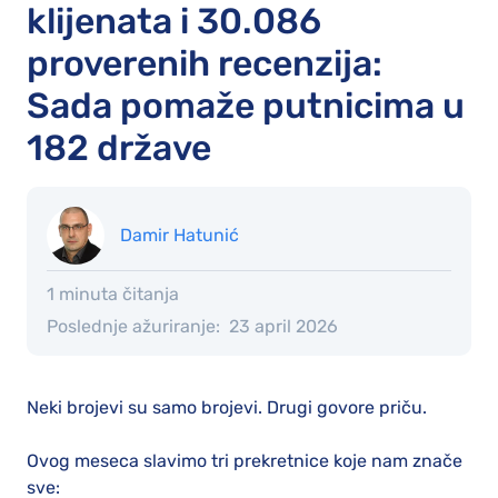
klijenata i 30.086
proverenih recenzija:
Sada pomaže putnicima u
182 države
Damir Hatunić
1 minuta čitanja
Poslednje ažuriranje:
23 april 2026
Neki brojevi su samo brojevi. Drugi govore priču.
Ovog meseca slavimo tri prekretnice koje nam znače
sve: