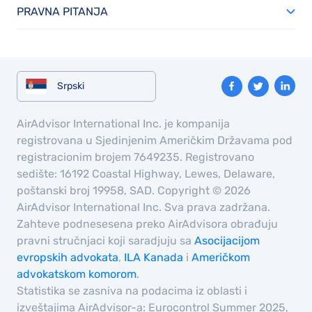
PRAVNA PITANJA
Srpski
AirAdvisor International Inc. je kompanija
registrovana u Sjedinjenim Američkim Državama pod
registracionim brojem 7649235. Registrovano
sedište: 16192 Coastal Highway, Lewes, Delaware,
poštanski broj 19958, SAD. Copyright © 2026
AirAdvisor International Inc. Sva prava zadržana.
Zahteve podnesesena preko AirAdvisora obrađuju
pravni stručnjaci koji saradjuju sa
Asocijacijom
evropskih advokata
,
ILA Kanada
i
Američkom
advokatskom komorom
.
Statistika se zasniva na podacima iz oblasti i
izveštajima AirAdvisor-a: Eurocontrol Summer 2025,