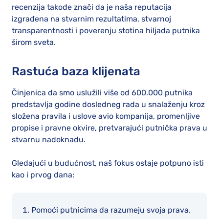
recenzija takođe znači da je naša reputacija
izgrađena na stvarnim rezultatima, stvarnoj
transparentnosti i poverenju stotina hiljada putnika
širom sveta.
Rastuća baza klijenata
Činjenica da smo uslužili više od 600.000 putnika
predstavlja godine dosledneg rada u snalaženju kroz
složena pravila i uslove avio kompanija, promenljive
propise i pravne okvire, pretvarajući putnička prava u
stvarnu nadoknadu.
Gledajući u budućnost, naš fokus ostaje potpuno isti
kao i prvog dana:
Pomoći putnicima da razumeju svoja prava.