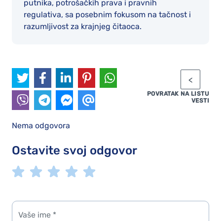
putnika, potrošačkih prava i pravnih
regulativa, sa posebnim fokusom na tačnost i
razumljivost za krajnjeg čitaoca.
POVRATAK NA LISTU
VESTI
Nema odgovora
Ostavite svoj odgovor