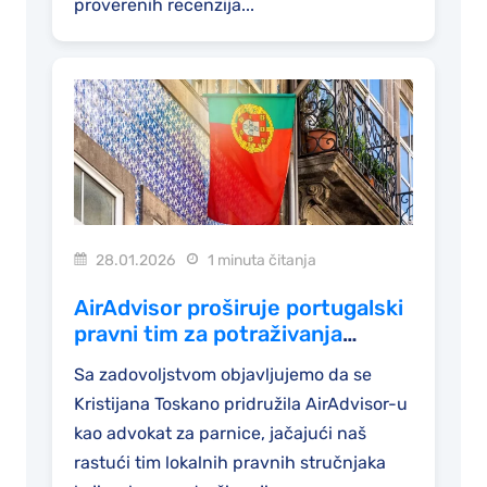
proverenih recenzija...
28.01.2026
1 minuta čitanja
AirAdvisor proširuje portugalski
pravni tim za potraživanja
putnika
Sa zadovoljstvom objavljujemo da se
Kristijana Toskano pridružila AirAdvisor-u
kao advokat za parnice, jačajući naš
rastući tim lokalnih pravnih stručnjaka