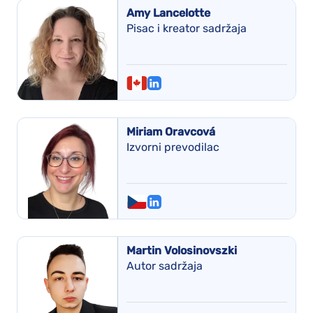
Amy Lancelotte
Pisac i kreator sadržaja
Miriam Oravcová
Izvorni prevodilac
Martin Volosinovszki
Autor sadržaja