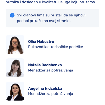
putnika i dosledan u kvalitetu usluge koju pružamo.
Svi članovi tima su pristali da se njihovi
podaci prikažu na ovoj stranici.
Olha Habestro
Rukovodilac korisničke podrške
Natalia Radchenko
Menadžer za potraživanja
Angelina Nidzelska
Menadžer za potraživanja