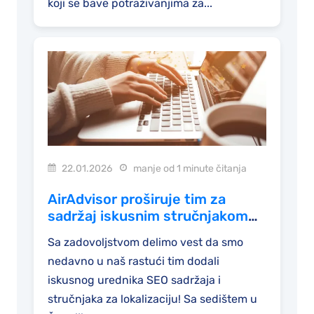
koji se bave potraživanjima za...
22.01.2026
manje od 1 minute čitanja
AirAdvisor proširuje tim za
sadržaj iskusnim stručnjakom
za SEO sadržaj
Sa zadovoljstvom delimo vest da smo
nedavno u naš rastući tim dodali
iskusnog urednika SEO sadržaja i
stručnjaka za lokalizaciju! Sa sedištem u