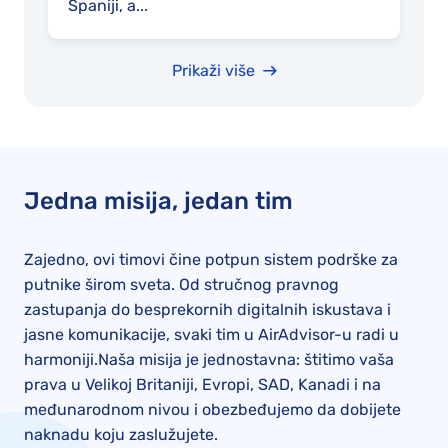
Španiji, a...
Prikaži više
Jedna misija, jedan tim
Zajedno, ovi timovi čine potpun sistem podrške za
putnike širom sveta. Od stručnog pravnog
zastupanja do besprekornih digitalnih iskustava i
jasne komunikacije, svaki tim u AirAdvisor-u radi u
harmoniji.Naša misija je jednostavna: štitimo vaša
prava u Velikoj Britaniji, Evropi, SAD, Kanadi i na
međunarodnom nivou i obezbeđujemo da dobijete
naknadu koju zaslužujete.