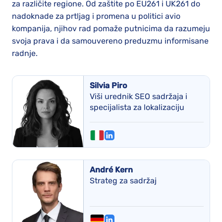
za različite regione. Od zaštite po EU261 i UK261 do
nadoknade za prtljag i promena u politici avio
kompanija, njihov rad pomaže putnicima da razumeju
svoja prava i da samouvereno preduzmu informisane
radnje.
Silvia Piro
Viši urednik SEO sadržaja i
specijalista za lokalizaciju
André Kern
Strateg za sadržaj