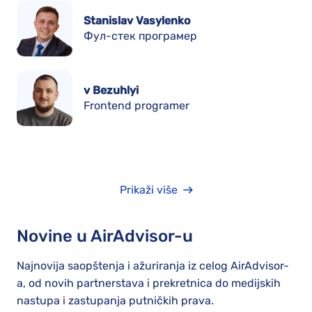
Stanislav Vasylenko
Фул-стек програмер
v Bezuhlyi
Frontend programer
Prikaži više
Novine u AirAdvisor-u
Najnovija saopštenja i ažuriranja iz celog AirAdvisor-
a, od novih partnerstava i prekretnica do medijskih
nastupa i zastupanja putničkih prava.