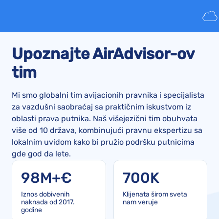
Upoznajte AirAdvisor-ov
tim
Mi smo globalni tim avijacionih pravnika i specijalista
za vazdušni saobraćaj sa praktičnim iskustvom iz
oblasti prava putnika. Naš višejezični tim obuhvata
više od 10 država, kombinujući pravnu ekspertizu sa
lokalnim uvidom kako bi pružio podršku putnicima
gde god da lete.
98M+€
700K
Iznos dobivenih
Klijenata širom sveta
naknada od 2017.
nam veruje
godine