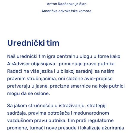
Anton Radčenko je član
Američke advokatske komore
Urednički tim
Naš urednički tim igra centralnu ulogu u tome kako
AirAdvisor objašnjava i primenjuje prava putnika.
Radeći na više jezika i u bliskoj saradnji sa našim
pravnim stručnjacima, oni složene avio-propise
pretvaraju u jasne, precizne smernice na koje putnici
mogu da se oslone.
Sa jakom stručnošću u istraživanju, strategiji
sadržaja, pravima potrošača i međunarodnom
vazdušnom pravu putnika, tim prati regulatorne
promene, tumači nove presude i lokalizuje ažuriranja