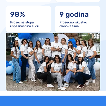
98%
9 godina
Prosečna stopa
Prosečno iskustvo
uspešnosti na sudu
članova tima