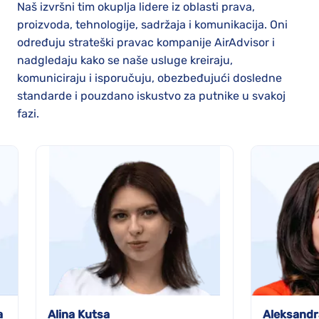
Naš izvršni tim okuplja lidere iz oblasti prava,
proizvoda, tehnologije, sadržaja i komunikacija. Oni
određuju strateški pravac kompanije AirAdvisor i
nadgledaju kako se naše usluge kreiraju,
komuniciraju i isporučuju, obezbeđujući dosledne
standarde i pouzdano iskustvo za putnike u svakoj
fazi.
a
Alina Kutsa
Aleksandr