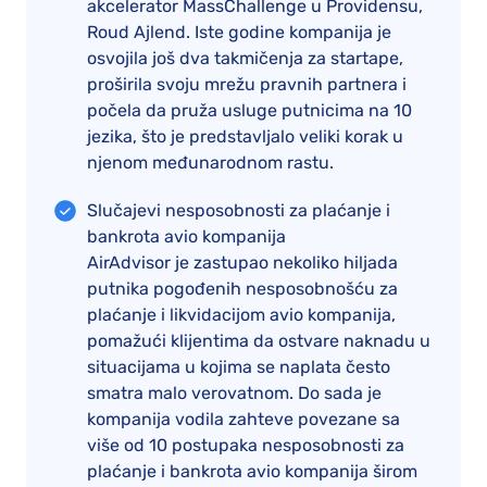
akcelerator MassChallenge u Providensu,
Roud Ajlend. Iste godine kompanija je
osvojila još dva takmičenja za startape,
proširila svoju mrežu pravnih partnera i
počela da pruža usluge putnicima na 10
jezika, što je predstavljalo veliki korak u
njenom međunarodnom rastu.
Slučajevi nesposobnosti za plaćanje i
bankrota avio kompanija
AirAdvisor je zastupao nekoliko hiljada
putnika pogođenih nesposobnošću za
plaćanje i likvidacijom avio kompanija,
pomažući klijentima da ostvare naknadu u
situacijama u kojima se naplata često
smatra malo verovatnom. Do sada je
kompanija vodila zahteve povezane sa
više od 10 postupaka nesposobnosti za
plaćanje i bankrota avio kompanija širom