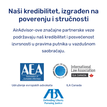
Naši kredibilitet, izgrađen na
poverenju i stručnosti
AirAdvisor-ove značajne partnerske veze
podržavaju naš kredibilitet i posvećenost
izvrsnosti u pravima putnika u vazdušnom
saobraćaju.
Udruženje evropskih advokata
ILA Canada