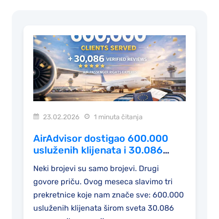
23.02.2026
1 minuta čitanja
AirAdvisor dostigao 600.000
usluženih klijenata i 30.086
proverenih recenzija
Neki brojevi su samo brojevi. Drugi
govore priču. Ovog meseca slavimo tri
prekretnice koje nam znače sve: 600.000
usluženih klijenata širom sveta 30.086