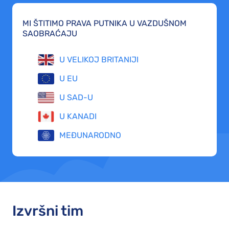
MI ŠTITIMO PRAVA PUTNIKA U VAZDUŠNOM
SAOBRAĆAJU
U VELIKOJ BRITANIJI
U EU
U SAD-U
U KANADI
MEĐUNARODNO
Izvršni tim