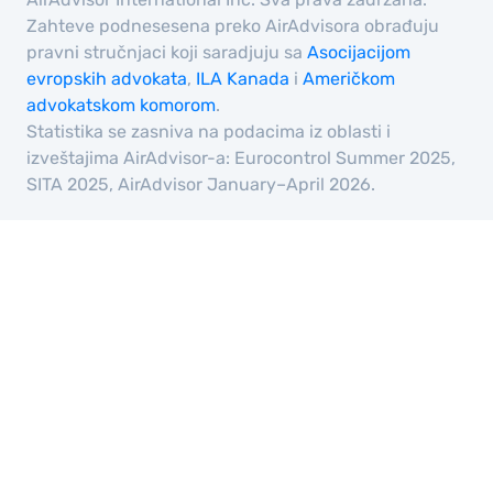
Zahteve podnesesena preko AirAdvisora obrađuju
pravni stručnjaci koji saradjuju sa
Asocijacijom
evropskih advokata
,
ILA Kanada
i
Američkom
advokatskom komorom
.
Statistika se zasniva na podacima iz oblasti i
izveštajima AirAdvisor-a: Eurocontrol Summer 2025,
SITA 2025, AirAdvisor January–April 2026.