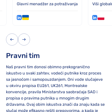
Glavni menadžer za potraživanja
Viši global
Pravni tim
Naš pravni tim donosi obimno prekogranično
iskustvo u svaki zahtev, vodeći putnike kroz proces
sa jasnoćom i samopouzdanjem. Oni vode slučajeve
u okviru propisa EU261, UK261, Montrealske
konvencije, pravila Ministarstva saobraćaja SAD i
propisa o pravima putnika u mnogim drugim
državama. Ovaj obim iskustva znači da znaju kada se
slučaj može efikasno rešiti pregovorima, a kada je