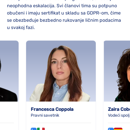
neophodna eskalacija. Svi članovi tima su potpuno
obučeni i imaju sertifikat u skladu sa GDPR-om, čime
se obezbeđuje bezbedno rukovanje ličnim podacima
u svakoj fazi.
Francesca Coppola
Zaira Cob
Pravni savetnik
Vodeći spol