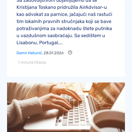
Sa zadovoljstvom objavljujemo da se
Kristijana Toskano pridružila AirAdvisor-u
kao advokat za parnice, jačajući naš rastući
tim lokalnih pravnih stručnjaka koji se bave
potraživanjima za nadoknadu štete putnika
u vazdušnom saobraćaju. Sa sedištem u
Lisabonu, Portugal,...
Damir Hatunić
, 28.01.2026
1 minuta čitanja