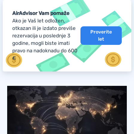
AirAdvisor Vam pomaže
Ako je Vaš let odložen,
otkazan ili je izdato previše
Proverite
rezervacija u poslednje 3
let
godine, mogli biste imati
pravo na nadoknadu do 600
€