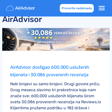
Ažuriranja i vesti kompanije
Proverite nadoknadu
AirAdvisor
AirAdvisor dostigao 600.000 usluženih
klijenata i 30.086 proverenih recenzija
Neki brojevi su samo brojevi. Drugi govore priču.
Ovog meseca slavimo tri prekretnice koje nam
znače sve: 600.000 usluženih klijenata širom
sveta 30.086 proverenih recenzija na Reviews.io
Klijentima pružamo podršku u 182 države i