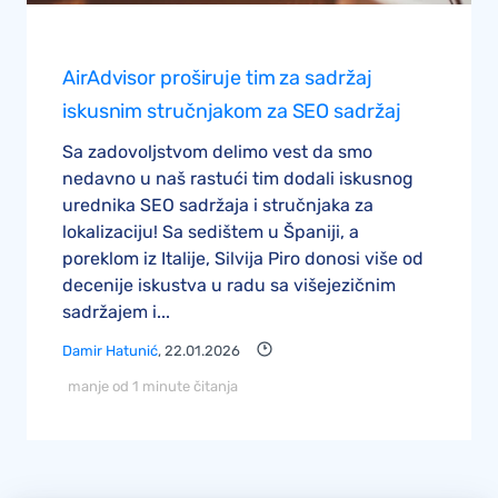
AirAdvisor proširuje tim za sadržaj
iskusnim stručnjakom za SEO sadržaj
Sa zadovoljstvom delimo vest da smo
nedavno u naš rastući tim dodali iskusnog
urednika SEO sadržaja i stručnjaka za
lokalizaciju! Sa sedištem u Španiji, a
poreklom iz Italije, Silvija Piro donosi više od
decenije iskustva u radu sa višejezičnim
sadržajem i...
Damir Hatunić
, 22.01.2026
manje od 1 minute čitanja