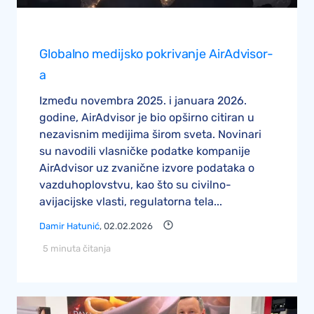
Globalno medijsko pokrivanje AirAdvisor-
a
Između novembra 2025. i januara 2026.
godine, AirAdvisor je bio opširno citiran u
nezavisnim medijima širom sveta. Novinari
su navodili vlasničke podatke kompanije
AirAdvisor uz zvanične izvore podataka o
vazduhoplovstvu, kao što su civilno-
avijacijske vlasti, regulatorna tela...
Damir Hatunić
, 02.02.2026
5 minuta čitanja