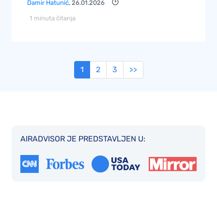
Damir Hatunić
, 26.01.2026
1 minuta čitanja
1
2
3
>>
AIRADVISOR JE PREDSTAVLJEN U: