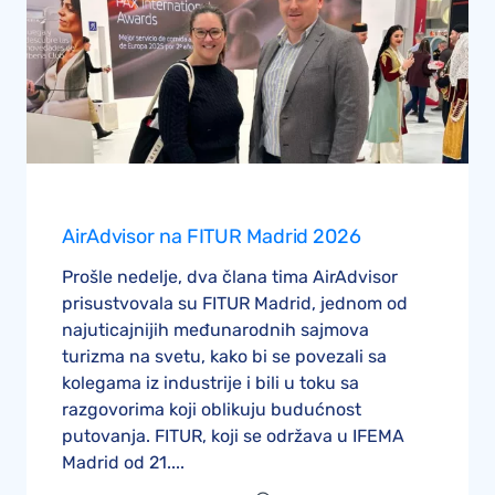
AirAdvisor na FITUR Madrid 2026
Prošle nedelje, dva člana tima AirAdvisor
prisustvovala su FITUR Madrid, jednom od
najuticajnijih međunarodnih sajmova
turizma na svetu, kako bi se povezali sa
kolegama iz industrije i bili u toku sa
razgovorima koji oblikuju budućnost
putovanja. FITUR, koji se održava u IFEMA
Madrid od 21....