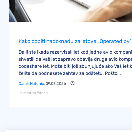
Kako dobiti nadoknadu za letove „Operated by“
Da li ste ikada rezervisali let kod jedne avio kompa
shvatili da Vaš let zapravo obavlja druga avio komp
codeshare let. Može biti još zbunjujuće ako Vaš let ka
želite da podnesete zahtev za odštetu. Pošto...
Damir Hatunić
, 09.03.2026
3 minuta čitanja