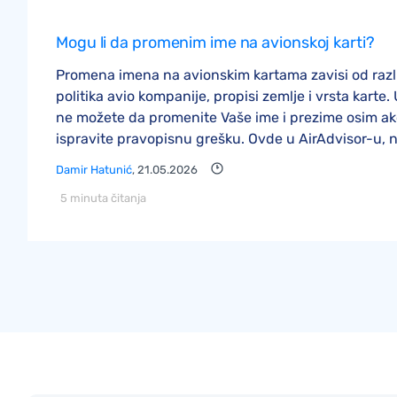
Mogu li da promenim ime na avionskoj karti?
Promena imena na avionskim kartama zavisi od različ
politika avio kompanije, propisi zemlje i vrsta kart
ne možete da promenite Vaše ime i prezime osim a
ispravite pravopisnu grešku. Ovde u AirAdvisor-u, n
Damir Hatunić
, 21.05.2026
5 minuta čitanja