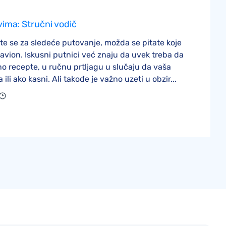
vima: Stručni vodič
te se za sledeće putovanje, možda se pitate koje
avion. Iskusni putnici već znaju da uvek treba da
o recepte, u ručnu prtljagu u slučaju da vaša
ili ako kasni. Ali takođe je važno uzeti u obzir...