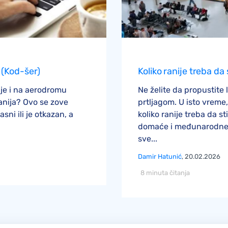
 (Kod-šer)
Koliko ranije treba 
nije i na aerodromu
Ne želite da propustite 
anija? Ovo se zove
prtljagom. U isto vreme
sni ili je otkazan, a
koliko ranije treba da 
domaće i međunarodne 
sve...
Damir Hatunić
, 20.02.2026
8 minuta čitanja