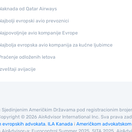
Naknada od Qatar Airways
Najbolji evropski avio prevoznici
Najpovoljnije avio kompanije Evrope
Najbolja evropska avio kompanija za kućne ljubimce
Praćenje odloženih letova
Izveštaji avijacije
a u Sjedinjenim Američkim Državama pod registracionim broj
Copyright © 2026 AirAdvisor International Inc. Sva prava z
m evropskih advokata
,
ILA Kanada
i
Američkom advokatskom
ima AirAdvisor-a: Eurocontrol Summer 2025, SITA 2025, AirAd