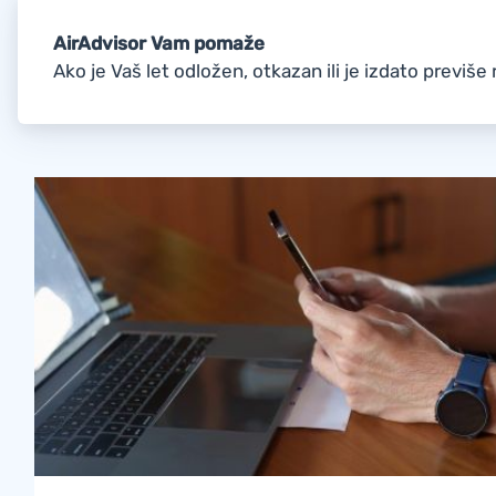
AirAdvisor Vam pomaže
Ako je Vaš let odložen, otkazan ili je izdato previ