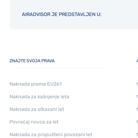
AIRADVISOR JE PREDSTAVLJEN U:
ZNAJTE SVOJA PRAVA
Naknada prema EU261
Naknada za kašnjenje leta
Naknada za otkazani let
Povraćaj novca za let
Naknada za propušteni povezani let