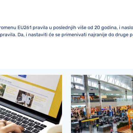
Naknada od Austrian Airlines
romenu EU261 pravila u poslednjih više od 20 godina, i nasl
pravila. Da, i nastaviti će se primenivati najranije do druge p