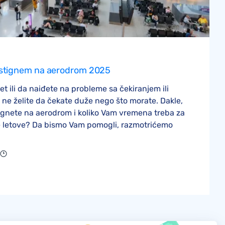
da stignem na aerodrom 2025
let ili da naiđete na probleme sa čekiranjem ili
, ne želite da čekate duže nego što morate. Dakle,
stignete na aerodrom i koliko Vam vremena treba za
letove? Da bismo Vam pomogli, razmotrićemo