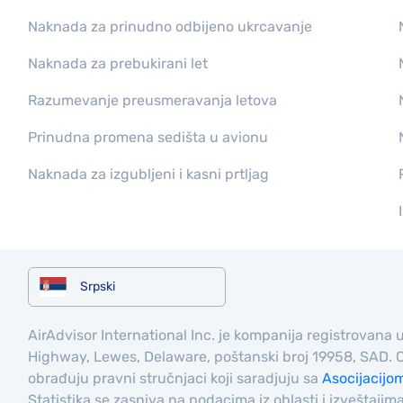
Naknada za prinudno odbijeno ukrcavanje
Naknada za prebukirani let
Razumevanje preusmeravanja letova
Prinudna promena sedišta u avionu
Naknada za izgubljeni i kasni prtljag
Srpski
AirAdvisor International Inc. je kompanija registrovan
Highway, Lewes, Delaware, poštanski broj 19958, SAD. 
obrađuju pravni stručnjaci koji saradjuju sa
Asocijacijo
Statistika se zasniva na podacima iz oblasti i izveštaj