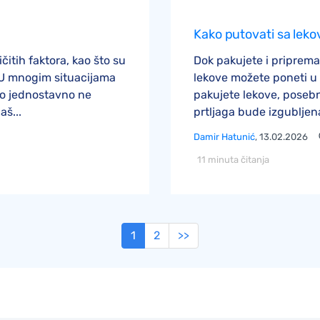
Kako putovati sa leko
itih faktora, kao što su
Dok pakujete i priprema
e. U mnogim situacijama
lekove možete poneti u 
ko jednostavno ne
pakujete lekove, posebn
aš...
prtljaga bude izgubljena 
Damir Hatunić
, 13.02.2026
11 minuta čitanja
1
2
>>