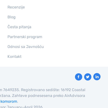
Recenzije
Blog
Česta pitanja
Partnerski program
Odnosi sa Javnošću
Kontakt
em 7649235. Registrovano sedište: 16192 Coastal
adržana. Zahteve podnesesena preko AirAdvisora
 komorom
.
visor January–April 2026.