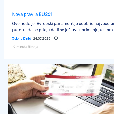
Nova pravila EU261
Ove nedelje, Evropski parlament je odobrio najveću p
putnike da se pitaju da li se još uvek primenjuju stara 
Jelena Dinić
, 24.07.2026
9 minuta čitanja