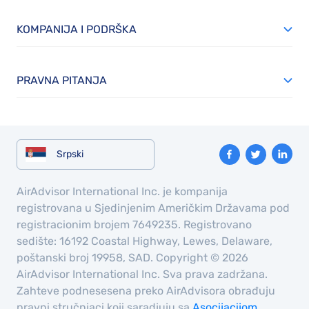
KOMPANIJA I PODRŠKA
PRAVNA PITANJA
Srpski
AirAdvisor International Inc. je kompanija
registrovana u Sjedinjenim Američkim Državama pod
registracionim brojem 7649235. Registrovano
sedište: 16192 Coastal Highway, Lewes, Delaware,
poštanski broj 19958, SAD. Copyright © 2026
AirAdvisor International Inc. Sva prava zadržana.
Zahteve podnesesena preko AirAdvisora obrađuju
pravni stručnjaci koji saradjuju sa
Asocijacijom