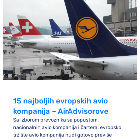
15 najboljih evropskih avio
kompanija – AirAdvisorove
Sa izborom prevoznika sa popustom,
najbolje ocene za 2025
nacionalnih avio kompanija i čartera, evropsko
tržište avio kompanija nudi gotovo previše