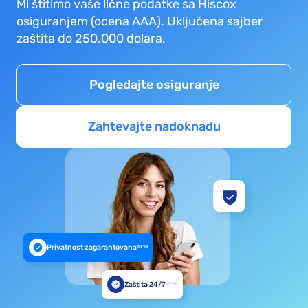
Mi štitimo vaše lične podatke sa Hiscox
osiguranjem (ocena AAA). Uključena sajber
zaštita do 250.000 dolara.
Pogledajte osiguranje
Zahtevajte nadoknadu
Privatnost zagarantovana
10:18
Zaštita 24/7
10:18