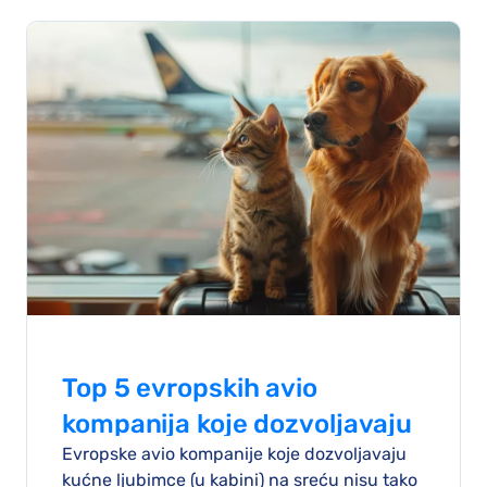
Top 5 evropskih avio
kompanija koje dozvoljavaju
Evropske avio kompanije koje dozvoljavaju
kućne ljubimce
kućne ljubimce (u kabini) na sreću nisu tako