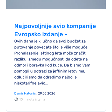
Najpovoljnije avio kompanije
Evropsko izdanje -
Ovih dana je ključno da svoj budžet za
Najjeftinije avio kompanije
putovanje povećate što je više moguće.
sa sedištem u EU za 2026
Pronalaženje jeftinog leta može značiti
razliku između mogućnosti da odete na
odmor i boravka kod kuće. Da bismo Vam
pomogli u potrazi za jeftinim letovima,
odlučili smo da odredimo najbolje
niskotarifne avio...
Damir Hatunić
, 29.05.2026
10 minuta čitanja