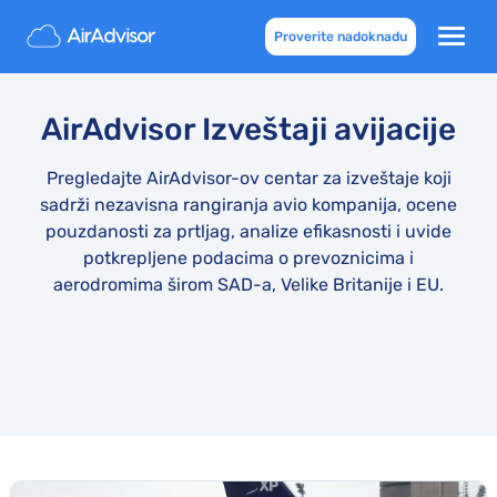
Proverite nadoknadu
AirAdvisor Izveštaji avijacije
Pregledajte AirAdvisor-ov centar za izveštaje koji
sadrži nezavisna rangiranja avio kompanija, ocene
pouzdanosti za prtljag, analize efikasnosti i uvide
potkrepljene podacima o prevoznicima i
aerodromima širom SAD-a, Velike Britanije i EU.