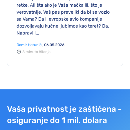
retke. Ali šta ako je Vaša mačka ili, što je
verovatnije, Vaš pas preveliki da bi se vozio
sa Vama? Da li evropske avio kompanije
dozvoljavaju kućne ljubimce kao teret? Da.
Napravili...
Damir Hatunić
, 06.05.2026
8 minuta čitanja
Vaša privatnost je zaštićena -
osiguranje do 1 mil. dolara