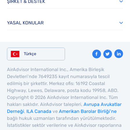
ŞIRKET & DESTEK
j
fe
b
YASAL KONULAR
r
a
p
C
Türkçe
t
S
AirAdvisor International Inc., Amerika Birleşik
fo
Devletleri’nde 7649235 kayıt numarasıyla tescil
e
edilmiş bir şirkettir. Merkez ofis: 16192 Coastal
tr
Highway, Lewes, Delaware, posta kodu 19958, ABD.
a
Copyright © 2026 AirAdvisor International Inc. Tüm
hakları saklıdır. AirAdvisor talepleri,
Avrupa Avukatlar
r
Derneği
,
ILA Canada
ve
Amerikan Barolar Birliği’ne
s
bağlı hukuk uzmanları tarafından yürütülmektedir.
h
İstatistikler sektör verilerine ve AirAdvisor raporlarına
ca