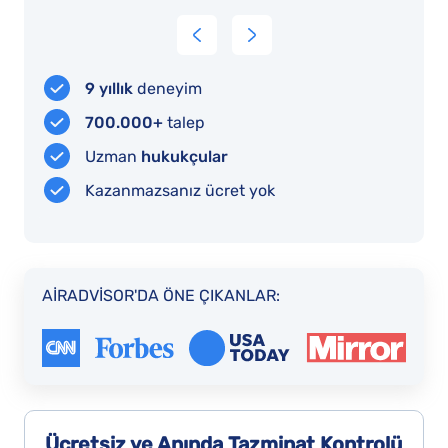
O
t
o
S
9 yıllık
deneyim
a
700.000+
talep
w
Uzman
hukukçular
t
Kazanmazsanız ücret yok
i
b
t
e
AIRADVISOR'DA ÖNE ÇIKANLAR:
s
w
r
O
C
M
Ücretsiz ve Anında
Tazminat Kontrolü