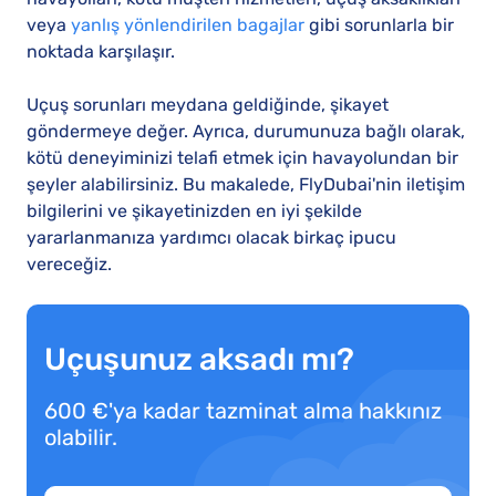
veya
yanlış yönlendirilen bagajlar
gibi sorunlarla bir
noktada karşılaşır.
Uçuş sorunları meydana geldiğinde, şikayet
göndermeye değer. Ayrıca, durumunuza bağlı olarak,
kötü deneyiminizi telafi etmek için havayolundan bir
şeyler alabilirsiniz. Bu makalede, FlyDubai'nin iletişim
bilgilerini ve şikayetinizden en iyi şekilde
yararlanmanıza yardımcı olacak birkaç ipucu
vereceğiz.
Uçuşunuz aksadı mı?
600 €'ya kadar tazminat alma hakkınız
olabilir.