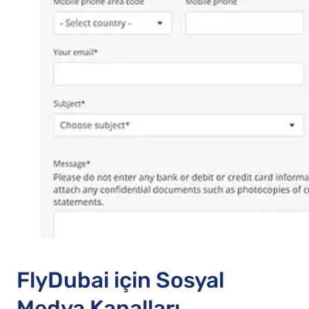
FlyDubai için Sosyal
Medya Kanalları