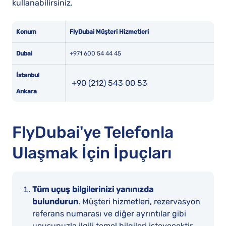
kullanabilirsiniz.
Konum
FlyDubai Müşteri Hizmetleri
Dubai
+971 600 54 44 45
İstanbul
+90 (212) 543 00 53
Ankara
FlyDubai'ye Telefonla
Ulaşmak İçin İpuçları
Tüm uçuş bilgilerinizi yanınızda
bulundurun
. Müşteri hizmetleri, rezervasyon
referans numarası ve diğer ayrıntılar gibi
uçuşunuzla ilgili temel bilgileri isteyecektir.