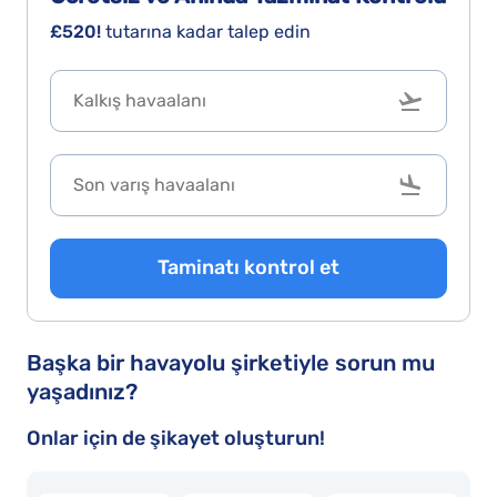
A
£520!
tutarına kadar talep edin
M
Is
w
t
p
c
o
p
Taminatı kontrol et
a
a
g
Başka bir havayolu şirketiyle sorun mu
w
yaşadınız?
D
t
Onlar için de şikayet oluşturun!
s
fl