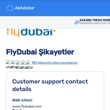
KAZANÇ YOKSA MASR
Mahkeme dahil tüm hu
FlyDubai Şikayetler
181 şikayete göre puanlama
Customer support contact
details
Web sitesi:
www.flydubai.com