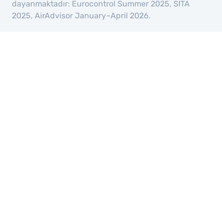
dayanmaktadır: Eurocontrol Summer 2025, SITA
st
2025, AirAdvisor January–April 2026.
T
m
li
A
a
a
t
c
t
y
ai
a
m
al
t