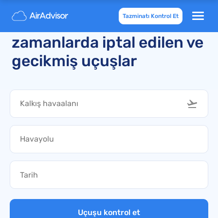
Tazminatı Kontrol Et
Kıbrıs'a/dan son
zamanlarda iptal edilen ve
gecikmiş uçuşlar
Uçuşu kontrol et