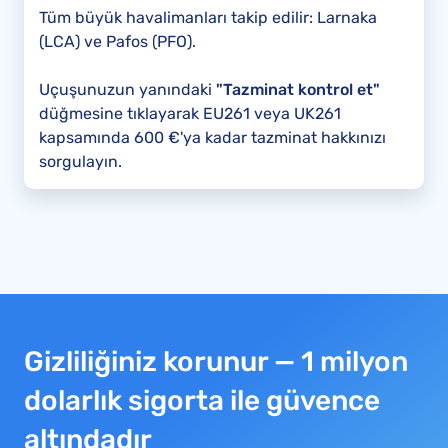
Tüm büyük havalimanları takip edilir: Larnaka
(LCA) ve Pafos (PFO).
Uçuşunuzun yanındaki
"Tazminat kontrol et"
düğmesine tıklayarak EU261 veya UK261
kapsamında 600 €'ya kadar tazminat hakkınızı
sorgulayın.
Gizliliğiniz korunur — 1 milyon
dolarlık sigorta ile güvence
altındadır