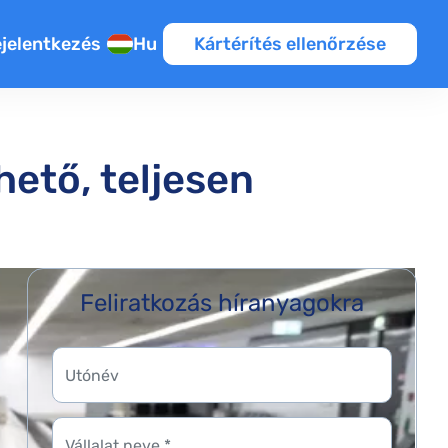
jelentkezés
Hu
Kártérítés ellenőrzése
hető, teljesen
Feliratkozás híranyagokra