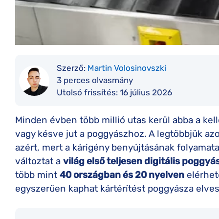
Szerző:
Martin Volosinovszki
3 perces olvasmány
Utolsó frissítés:
16 július 2026
Minden évben több millió utas kerül abba a kel
vagy késve jut a poggyászhoz. A legtöbbjük az
azért, mert a kárigény benyújtásának folyamata
változtat a
világ első teljesen digitális poggy
több mint
40 országban és 20 nyelven
elérhet
egyszerűen kaphat kártérítést poggyásza elves