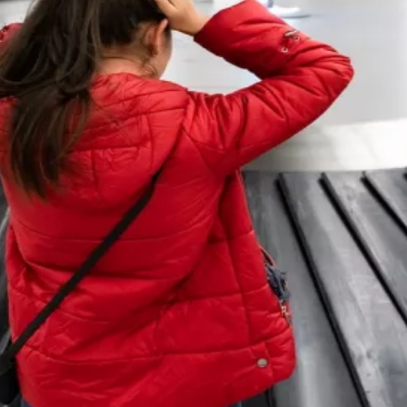
SunExpress kártérítés
Smartwings kártérítés