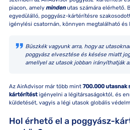
piacon, amely
minden
utas számára elérhető. B
egyedülálló, poggyász-kártérítésre szakosodott
igénylési csatornán, könnyen megtalálható és 
Büszkék vagyunk arra, hogy az utasokna
poggyász elvesztése és késése miatt jog
amellyel az utasok jobban irányíthatják
Az AirAdvisor már több mint
700.000
utasnak s
kártérítést
igényelni a légitársaságoktól, és e
küldetését, vagyis a légi utasok globális védelm
Hol érhető el a poggyász-kár