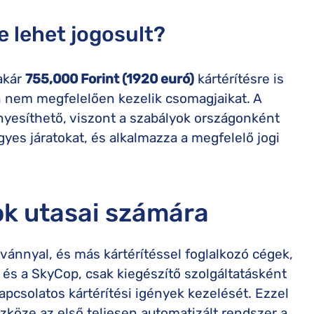
 lehet jogosult?
akár
755,000 Forint (1920 euró)
kártérítésre is
n nem megfelelően kezelik csomagjaikat. A
vényesíthető, viszont a szabályok országonként
yes járatokat, és alkalmazza a megfelelő jogi
ok utasai számára
vánnyal, és más kártérítéssel foglalkozó cégek,
 és a SkyCop, csak kiegészítő szolgáltatásként
apcsolatos kártérítési igények kezelését. Ezzel
zköze az első teljesen automatizált rendszer a