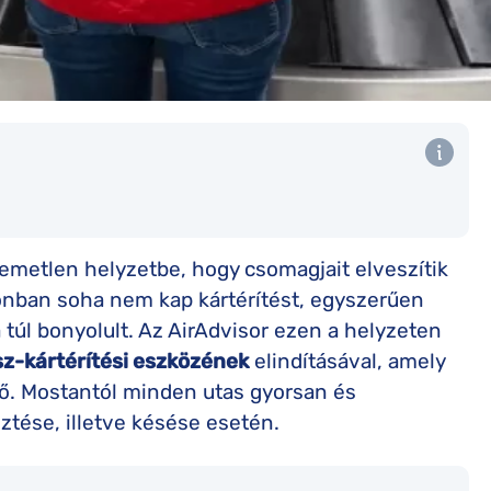
lemetlen helyzetbe, hogy csomagjait elveszítik
onban soha nem kap kártérítést, egyszerűen
 túl bonyolult. Az AirAdvisor ezen a helyzeten
ász-kártérítési eszközének
elindításával, amely
ő. Mostantól minden utas gyorsan és
ztése, illetve késése esetén.