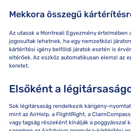
Mekkora összegű kártérítésre
Az utasok a Montreali Egyezmény értelmében 
jogosultak lehetnek, ha egy nemzetközi járato
kártérítési igény belföldi járatok esetén is ér
eltérőek. Az eszköz automatikusan elemzi az eg
keretet.
Elsőként a légitársaság
Sok légitársaság rendelkezik kárigény-nyomtat
mint az AirHelp, a FlightRight, a ClaimCompass
vagy tagság részeként kínálják a poggyásszal k
szemben az AirAdvisor poggyász-kártérítési es