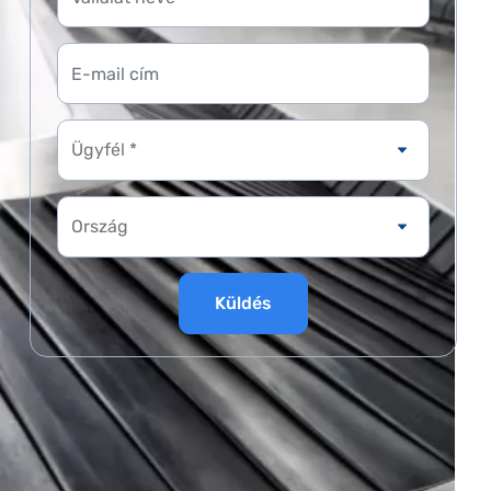
Ügyfél *
Küldés