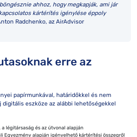
 böngésznie ahhoz, hogy megkapják, ami jár
kapcsolatos kártérítés igénylése éppoly
Anton Radchenko, az AirAdvisor
utasoknak erre az
gényei papírmunkával, határidőkkel és nem
j digitális eszköze az alábbi lehetőségekkel
, a légitársaság és az útvonal alapján
ali Egyezmény alapján igényelhető kártérítési összegről