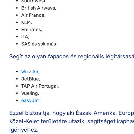
Southwest,
British Airways,
Air France,
KLM,
Emirates,
ITA,
SAS és sok más
Segít az olyan fapados és regionális légitársas
Wizz Air
,
JetBlue,
TAP Air Portugal,
Vueling,
easyJet
Ezzel biztosítja, hogy aki Észak-Amerika, Európ
Közel-Kelet területére utazik, segítséget kaph
igényéhez.