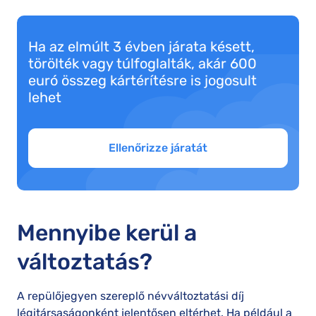
Ha az elmúlt 3 évben járata késett,
törölték vagy túlfoglalták, akár 600
euró összeg kártérítésre is jogosult
lehet
Ellenőrizze járatát
Mennyibe kerül a
változtatás?
A repülőjegyen szereplő névváltoztatási díj
légitársaságonként jelentősen eltérhet. Ha például a