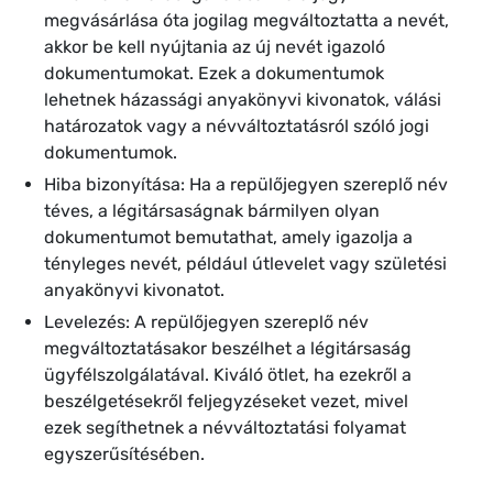
megvásárlása óta jogilag megváltoztatta a nevét,
akkor be kell nyújtania az új nevét igazoló
dokumentumokat. Ezek a dokumentumok
lehetnek házassági anyakönyvi kivonatok, válási
határozatok vagy a névváltoztatásról szóló jogi
dokumentumok.
Hiba bizonyítása: Ha a repülőjegyen szereplő név
téves, a légitársaságnak bármilyen olyan
dokumentumot bemutathat, amely igazolja a
tényleges nevét, például útlevelet vagy születési
anyakönyvi kivonatot.
Levelezés: A repülőjegyen szereplő név
megváltoztatásakor beszélhet a légitársaság
ügyfélszolgálatával. Kiváló ötlet, ha ezekről a
beszélgetésekről feljegyzéseket vezet, mivel
ezek segíthetnek a névváltoztatási folyamat
egyszerűsítésében.