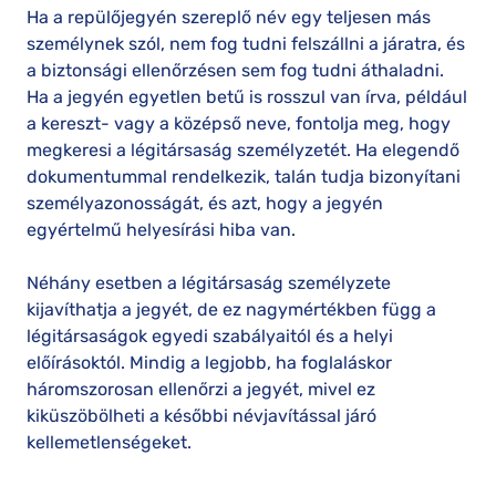
Ha a repülőjegyén szereplő név egy teljesen más
személynek szól, nem fog tudni felszállni a járatra, és
a biztonsági ellenőrzésen sem fog tudni áthaladni.
Ha a jegyén egyetlen betű is rosszul van írva, például
a kereszt- vagy a középső neve, fontolja meg, hogy
megkeresi a légitársaság személyzetét. Ha elegendő
dokumentummal rendelkezik, talán tudja bizonyítani
személyazonosságát, és azt, hogy a jegyén
egyértelmű helyesírási hiba van.
Néhány esetben a légitársaság személyzete
kijavíthatja a jegyét, de ez nagymértékben függ a
légitársaságok egyedi szabályaitól és a helyi
előírásoktól. Mindig a legjobb, ha foglaláskor
háromszorosan ellenőrzi a jegyét, mivel ez
kiküszöbölheti a későbbi névjavítással járó
kellemetlenségeket.